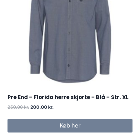
Pre End – Florida herre skjorte – Blå – Str. XL
Original
Current
250.00
kr.
200.00
kr.
price
price
was:
is:
Køb her
250.00 kr..
200.00 kr..