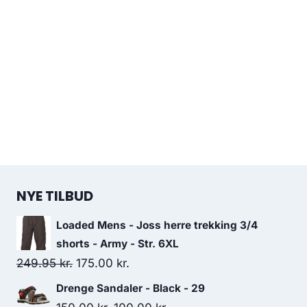
NYE TILBUD
Loaded Mens - Joss herre trekking 3/4
shorts - Army - Str. 6XL
Original
Current
249.95
kr.
175.00
kr.
price
price
Drenge Sandaler - Black - 29
was:
is: