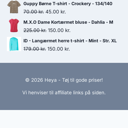
335.00 kr..
200.00 kr..
price
price
Guppy Børne T-shirt - Crockery - 134/140
was:
is:
Original
Current
70.00
kr.
45.00
kr.
329.95 kr..
250.00 kr..
price
price
M.X.O Dame Kortærmet bluse - Dahlia - M
was:
is:
Original
Current
225.00
kr.
150.00
kr.
70.00 kr..
45.00 kr..
price
price
ID - Langærmet herre t-shirt - Mint - Str. XL
was:
is:
Original
Current
179.00
kr.
150.00
kr.
225.00 kr..
150.00 kr..
price
price
was:
is:
179.00 kr..
150.00 kr..
© 2026 Heya - Tøj til gode priser!
Vi henviser til affiliate links på siden.
Hjemmesider Til Salg
|
Hjemmeside Udvikling
|
Online
Tilbud