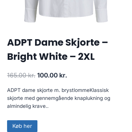
ADPT Dame Skjorte –
Bright White – 2XL
Original
Current
165.00
kr.
100.00
kr.
price
price
ADPT dame skjorte m. brystlommeKlassisk
was:
is:
skjorte med gennemgående knaplukning og
165.00 kr..
100.00 kr..
almindelig krave..
Køb her