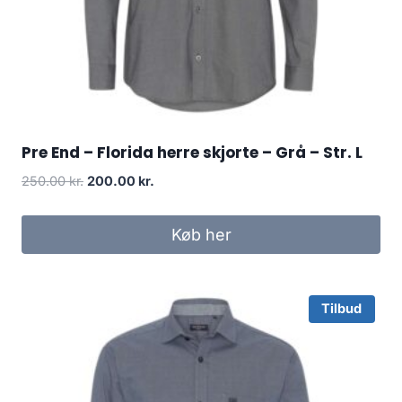
Pre End – Florida herre skjorte – Grå – Str. L
Original
Current
250.00
kr.
200.00
kr.
price
price
was:
is:
Køb her
250.00 kr..
200.00 kr..
Tilbud