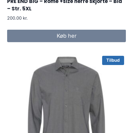
PRE END BIG – Rome +size herre skjorte – Blå
– Str. 5XL
200.00
kr.
Køb her
Tilbud