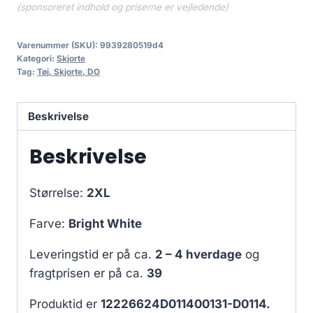
(sponsoreret indhold og priserne er vejledende)
Varenummer (SKU):
9939280519d4
Kategori:
Skjorte
Tag:
Tøj, Skjorte, DO
Beskrivelse
Beskrivelse
Størrelse:
2XL
Farve:
Bright White
Leveringstid er på ca.
2 – 4 hverdage
og
fragtprisen er på ca.
39
Produktid er
12226624D011400131-D0114.