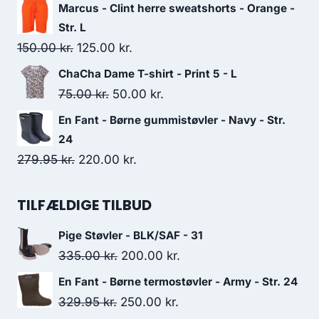
price
price
Marcus - Clint herre sweatshorts - Orange -
was:
is:
Str. L
299.00 kr..
250.00 kr..
Original
Current
150.00
kr.
125.00
kr.
price
price
ChaCha Dame T-shirt - Print 5 - L
was:
is:
Original
Current
75.00
kr.
50.00
kr.
150.00 kr..
125.00 kr..
price
price
En Fant - Børne gummistøvler - Navy - Str.
was:
is:
24
75.00 kr..
50.00 kr..
Original
Current
279.95
kr.
220.00
kr.
price
price
was:
is:
TILFÆLDIGE TILBUD
279.95 kr..
220.00 kr..
Pige Støvler - BLK/SAF - 31
Original
Current
335.00
kr.
200.00
kr.
price
price
En Fant - Børne termostøvler - Army - Str. 24
was:
is:
Original
Current
329.95
kr.
250.00
kr.