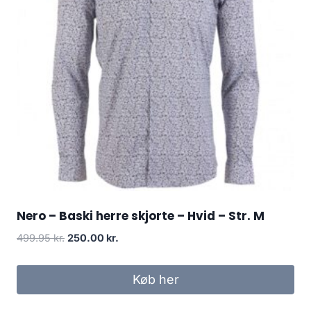
Nero – Baski herre skjorte – Hvid – Str. M
Original
Current
499.95
kr.
250.00
kr.
price
price
was:
is:
Køb her
499.95 kr..
250.00 kr..