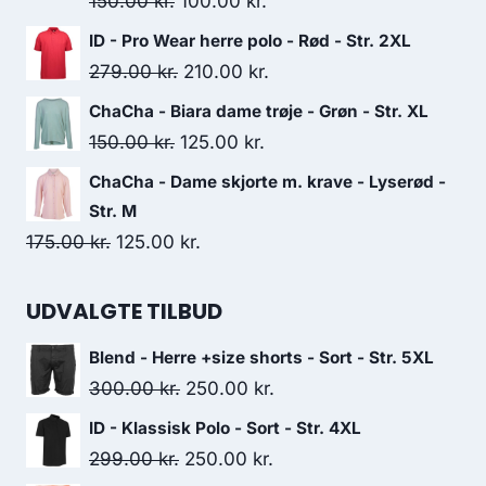
Original
Current
150.00
kr.
100.00
kr.
249.95 kr..
175.00 kr..
price
price
ID - Pro Wear herre polo - Rød - Str. 2XL
was:
is:
Original
Current
279.00
kr.
210.00
kr.
150.00 kr..
100.00 kr..
price
price
ChaCha - Biara dame trøje - Grøn - Str. XL
was:
is:
Original
Current
150.00
kr.
125.00
kr.
279.00 kr..
210.00 kr..
price
price
ChaCha - Dame skjorte m. krave - Lyserød -
was:
is:
Str. M
150.00 kr..
125.00 kr..
Original
Current
175.00
kr.
125.00
kr.
price
price
was:
is:
UDVALGTE TILBUD
175.00 kr..
125.00 kr..
Blend - Herre +size shorts - Sort - Str. 5XL
Original
Current
300.00
kr.
250.00
kr.
price
price
ID - Klassisk Polo - Sort - Str. 4XL
was:
is:
Original
Current
299.00
kr.
250.00
kr.
300.00 kr..
250.00 kr..