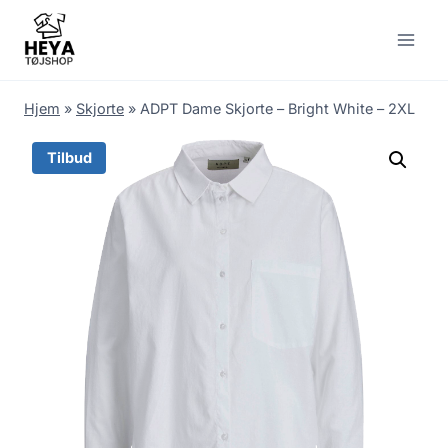
Skip
to
content
Hjem
»
Skjorte
»
ADPT Dame Skjorte – Bright White – 2XL
Tilbud