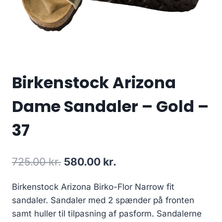
Birkenstock Arizona
Dame Sandaler – Gold –
37
Original
Current
725.00
kr.
580.00
kr.
price
price
Birkenstock Arizona Birko-Flor Narrow fit
was:
is:
sandaler. Sandaler med 2 spænder på fronten
725.00 kr..
580.00 kr..
samt huller til tilpasning af pasform. Sandalerne