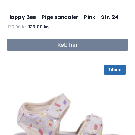
Happy Bee – Pige sandaler – Pink – Str. 24
Original
Current
170.00
kr.
125.00
kr.
price
price
was:
is:
Køb her
170.00 kr..
125.00 kr..
Tilbud