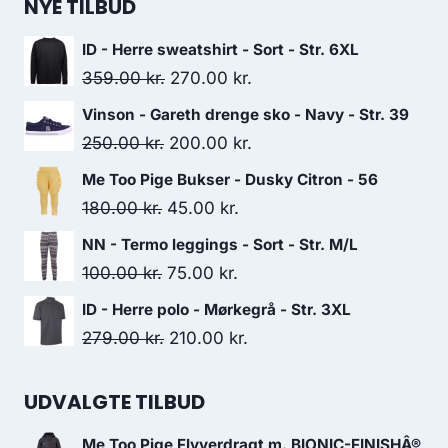
NYE TILBUD
ID - Herre sweatshirt - Sort - Str. 6XL
Original
Current
359.00
kr.
270.00
kr.
price
price
Vinson - Gareth drenge sko - Navy - Str. 39
was:
is:
Original
Current
250.00
kr.
200.00
kr.
359.00 kr..
270.00 kr..
price
price
Me Too Pige Bukser - Dusky Citron - 56
was:
is:
Original
Current
180.00
kr.
45.00
kr.
250.00 kr..
200.00 kr..
price
price
NN - Termo leggings - Sort - Str. M/L
was:
is:
Original
Current
100.00
kr.
75.00
kr.
180.00 kr..
45.00 kr..
price
price
ID - Herre polo - Mørkegrå - Str. 3XL
was:
is:
Original
Current
279.00
kr.
210.00
kr.
100.00 kr..
75.00 kr..
price
price
was:
is:
UDVALGTE TILBUD
279.00 kr..
210.00 kr..
Me Too Pige Flyverdragt m. BIONIC-FINISHÂ®