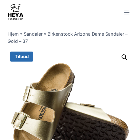
Skip
to
content
Hjem
»
Sandaler
»
Birkenstock Arizona Dame Sandaler –
Gold – 37
Tilbud