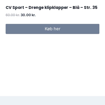
CV Sport – Drenge klipklapper – Blå – Str. 35
Original
Current
60.00
kr.
30.00
kr.
price
price
was:
is:
Køb her
60.00 kr..
30.00 kr..