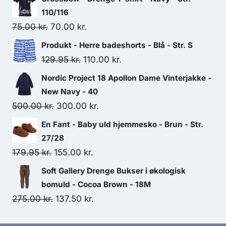
110/116
Original
Current
75.00
kr.
70.00
kr.
price
price
Produkt - Herre badeshorts - Blå - Str. S
was:
is:
Original
Current
129.95
kr.
110.00
kr.
75.00 kr..
70.00 kr..
price
price
Nordic Project 18 Apollon Dame Vinterjakke -
was:
is:
New Navy - 40
129.95 kr..
110.00 kr..
Original
Current
500.00
kr.
300.00
kr.
price
price
En Fant - Baby uld hjemmesko - Brun - Str.
was:
is:
27/28
500.00 kr..
300.00 kr..
Original
Current
179.95
kr.
155.00
kr.
price
price
Soft Gallery Drenge Bukser i økologisk
was:
is:
bomuld - Cocoa Brown - 18M
179.95 kr..
155.00 kr..
Original
Current
275.00
kr.
137.50
kr.
price
price