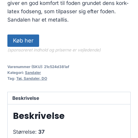
giver en god komfort til foden grundet dens kork-
latex fodseng, som tilpasser sig efter foden.
Sandalen har et metallis.
Køb her
(sponsoreret indhold og priserne er vejledende)
Varenummer (SKU):
21c524d381af
Kategori:
Sandaler
Tag:
Tøj, Sandaler, DO
Beskrivelse
Beskrivelse
Størrelse:
37