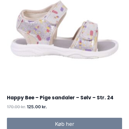
Happy Bee – Pige sandaler – Sølv – Str. 24
Original
Current
170.00
kr.
125.00
kr.
price
price
was:
is:
Køb her
170.00 kr..
125.00 kr..