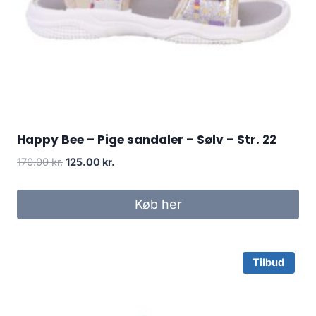
Happy Bee – Pige sandaler – Sølv – Str. 22
Original
Current
170.00
kr.
125.00
kr.
price
price
was:
is:
Køb her
170.00 kr..
125.00 kr..
Tilbud