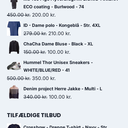
ECO coating - Burlwood - 74
Original
Current
450.00
kr.
200.00
kr.
price
price
ID - Dame polo - Kongeblå - Str. 4XL
was:
is:
Original
Current
279.00
kr.
210.00
kr.
450.00 kr..
200.00 kr..
price
price
ChaCha Dame Bluse - Black - XL
was:
is:
Original
Current
150.00
kr.
100.00
kr.
279.00 kr..
210.00 kr..
price
price
Hummel Thor Unisex Sneakers -
was:
is:
WHITE/BLUE/RED - 41
150.00 kr..
100.00 kr..
Original
Current
500.00
kr.
350.00
kr.
price
price
Denim project Herre Jakke - Multi - L
was:
is:
Original
Current
340.00
kr.
100.00
kr.
500.00 kr..
350.00 kr..
price
price
was:
is:
TILFÆLDIGE TILBUD
340.00 kr..
100.00 kr..
Crossbow - Drenge T-shirt - Navy - Str.