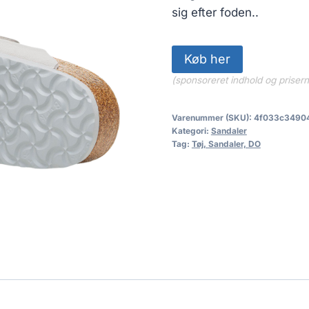
sig efter foden..
Køb her
(sponsoreret indhold og priser
Varenummer (SKU):
4f033c3490
Kategori:
Sandaler
Tag:
Tøj, Sandaler, DO