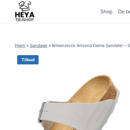
Skip
to
Shop
De be
content
Hjem
»
Sandaler
»
Birkenstock Arizona Dame Sandaler – S
Tilbud