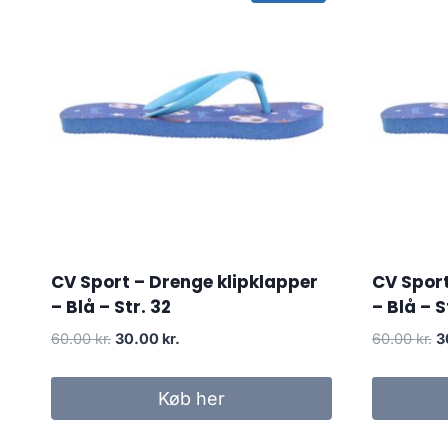
CV Sport – Drenge klipklapper
CV Sport
– Blå – Str. 32
– Blå – S
Original
Current
Or
60.00
kr.
30.00
kr.
60.00
kr.
3
price
price
p
was:
is:
w
Køb her
60.00 kr..
30.00 kr..
60