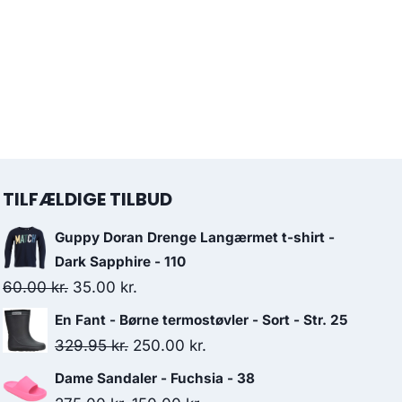
TILFÆLDIGE TILBUD
Guppy Doran Drenge Langærmet t-shirt -
Dark Sapphire - 110
Original
Current
60.00
kr.
35.00
kr.
price
price
En Fant - Børne termostøvler - Sort - Str. 25
was:
is:
Original
Current
329.95
kr.
250.00
kr.
60.00 kr..
35.00 kr..
price
price
Dame Sandaler - Fuchsia - 38
was:
is: