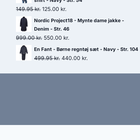
shirt - Navy - Str. 54
250.00 kr..
50.00 kr..
Original
Current
149.95
kr.
125.00
kr.
price
price
Nordic Project18 - Mynte dame jakke -
was:
is:
Denim - Str. 46
149.95 kr..
125.00 kr..
Original
Current
999.00
kr.
550.00
kr.
price
price
En Fant - Børne regntøj sæt - Navy - Str. 104
was:
is:
Original
Current
499.95
kr.
440.00
kr.
999.00 kr..
550.00 kr..
price
price
was:
is:
499.95 kr..
440.00 kr..
Hj