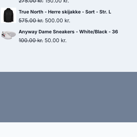
Original
Current
275.00
kr.
150.00
kr.
329.95 kr..
250.00 kr..
price
price
True North - Herre skijakke - Sort - Str. L
was:
is:
Original
Current
575.00
kr.
500.00
kr.
275.00 kr..
150.00 kr..
price
price
Anyway Dame Sneakers - White/Black - 36
was:
is:
Original
Current
100.00
kr.
50.00
kr.
575.00 kr..
500.00 kr..
price
price
was:
is:
100.00 kr..
50.00 kr..
bud