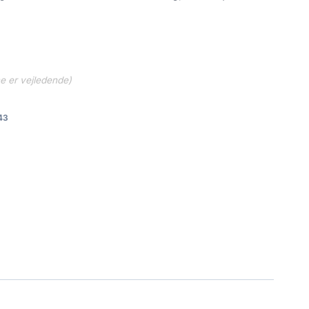
ne er vejledende)
43