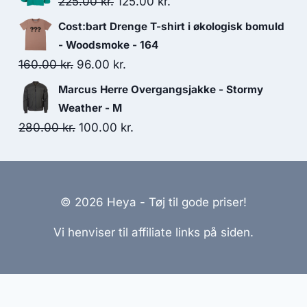
Original
Current
225.00
kr.
125.00
kr.
299.95 kr..
200.00 kr..
price
price
Cost:bart Drenge T-shirt i økologisk bomuld
was:
is:
- Woodsmoke - 164
225.00 kr..
125.00 kr..
Original
Current
160.00
kr.
96.00
kr.
price
price
Marcus Herre Overgangsjakke - Stormy
was:
is:
Weather - M
160.00 kr..
96.00 kr..
Original
Current
280.00
kr.
100.00
kr.
price
price
was:
is:
280.00 kr..
100.00 kr..
© 2026 Heya - Tøj til gode priser!
Vi henviser til affiliate links på siden.
emmesider Til Salg
|
Hjemmeside Udvikling
|
Online Til