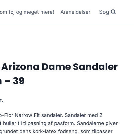
Søg
r om tøj og meget mere!
Anmeldelser
 Arizona Dame Sandaler
 – 39
Current
r.
price
o-Flor Narrow Fit sandaler. Sandaler med 2
is:
huller til tilpasning af pasform. Sandalerne giver
..
580.00 kr..
 grundet dens kork-latex fodseng, som tilpasser