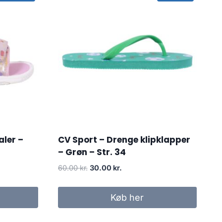
aler –
CV Sport – Drenge klipklapper
– Grøn – Str. 34
Original
Current
60.00
kr.
30.00
kr.
price
price
was:
is:
Køb her
.
60.00 kr..
30.00 kr..