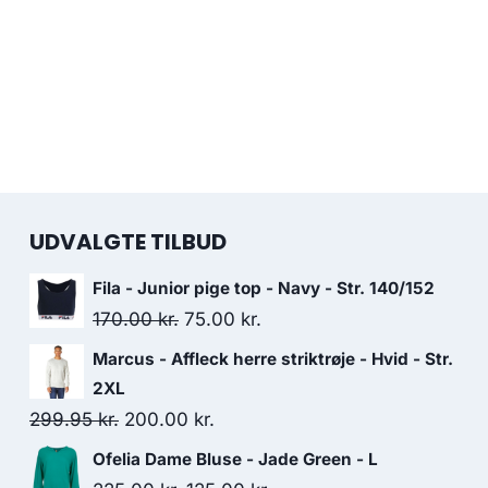
UDVALGTE TILBUD
Fila - Junior pige top - Navy - Str. 140/152
Original
Current
170.00
kr.
75.00
kr.
price
price
Marcus - Affleck herre striktrøje - Hvid - Str.
was:
is:
2XL
170.00 kr..
75.00 kr..
Original
Current
299.95
kr.
200.00
kr.
price
price
Ofelia Dame Bluse - Jade Green - L
was:
is: