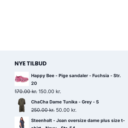
NYE TILBUD
Happy Bee - Pige sandaler - Fuchsia - Str.
20
Original
Current
170.00
kr.
150.00
kr.
price
price
ChaCha Dame Tunika - Grey - S
was:
is:
Original
Current
250.00
kr.
50.00
kr.
170.00 kr..
150.00 kr..
price
price
Steenholt - Joan oversize dame plus size t-
was:
is: