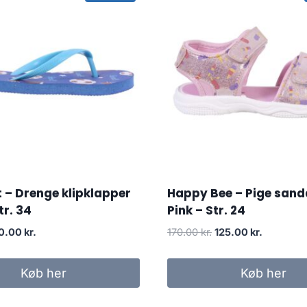
 – Drenge klipklapper
Happy Bee – Pige sand
tr. 34
Pink – Str. 24
iginal
Current
Original
Current
0.00
kr.
170.00
kr.
125.00
kr.
rice
price
price
price
as:
is:
was:
is:
Køb her
Køb her
.00 kr..
30.00 kr..
170.00 kr..
125.00 kr.