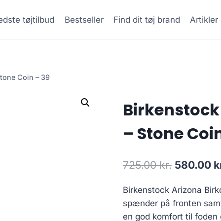
dste tøjtilbud
Bestseller
Find dit tøj brand
Artikle
tone Coin – 39
Birkenstock
– Stone Coin
Original
725.00
kr.
580.00
k
price
Birkenstock Arizona Birk
was:
spænder på fronten samt 
725.00 kr
en god komfort til foden