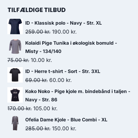
was:
is:
TILFÆLDIGE TILBUD
40.00 kr..
20.00 kr..
ID - Klassisk polo - Navy - Str. XL
Original
Current
259.00
kr.
190.00
kr.
price
price
Kolaidi Pige Tunika i økologisk bomuld -
was:
is:
Misty - 134/140
259.00 kr..
190.00 kr..
Original
Current
75.00
kr.
10.00
kr.
price
price
ID - Herre t-shirt - Sort - Str. 3XL
was:
is:
Original
Current
69.00
kr.
60.00
kr.
75.00 kr..
10.00 kr..
price
price
Koko Noko - Pige kjole m. bindebånd i taljen -
was:
is:
Navy - Str. 86
69.00 kr..
60.00 kr..
Original
Current
170.00
kr.
105.00
kr.
price
price
Ofelia Dame Kjole - Blue Combi - XL
was:
is:
Original
Current
285.00
kr.
150.00
kr.
170.00 kr..
105.00 kr..
price
price