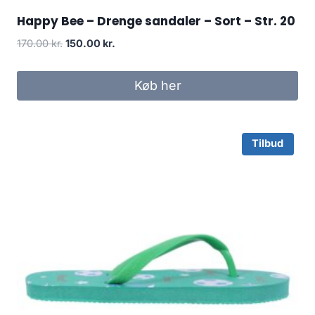
Happy Bee – Drenge sandaler – Sort – Str. 20
Original
Current
170.00
kr.
150.00
kr.
price
price
was:
is:
Køb her
170.00 kr..
150.00 kr..
Tilbud