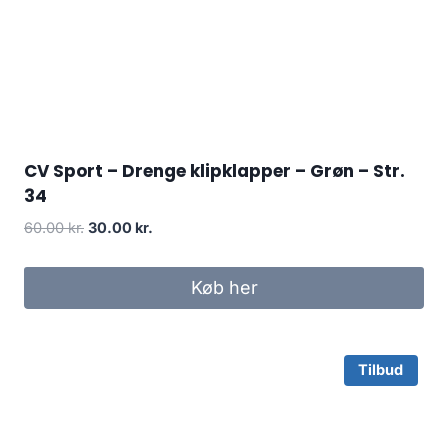
CV Sport – Drenge klipklapper – Grøn – Str.
34
Original
Current
60.00
kr.
30.00
kr.
price
price
was:
is:
Køb her
60.00 kr..
30.00 kr..
Tilbud