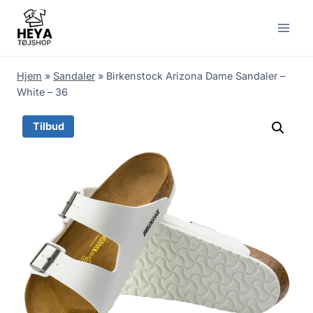
Skip
to
content
Hjem
»
Sandaler
»
Birkenstock Arizona Dame Sandaler –
White – 36
Tilbud