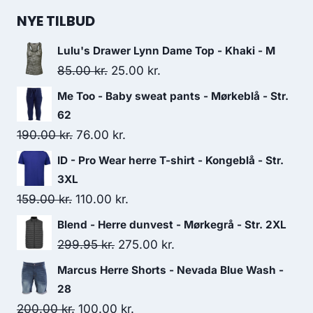
NYE TILBUD
Lulu's Drawer Lynn Dame Top - Khaki - M
Original
Current
85.00
kr.
25.00
kr.
price
price
Me Too - Baby sweat pants - Mørkeblå - Str.
was:
is:
62
85.00 kr..
25.00 kr..
Original
Current
190.00
kr.
76.00
kr.
price
price
ID - Pro Wear herre T-shirt - Kongeblå - Str.
was:
is:
3XL
190.00 kr..
76.00 kr..
Original
Current
159.00
kr.
110.00
kr.
price
price
Blend - Herre dunvest - Mørkegrå - Str. 2XL
was:
is:
Original
Current
299.95
kr.
275.00
kr.
159.00 kr..
110.00 kr..
price
price
Marcus Herre Shorts - Nevada Blue Wash -
was:
is:
28
299.95 kr..
275.00 kr..
Original
Current
200.00
kr.
100.00
kr.