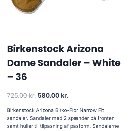
Birkenstock Arizona
Dame Sandaler – White
– 36
Original
Current
725.00
kr.
580.00
kr.
price
price
Birkenstock Arizona Birko-Flor Narrow Fit
was:
is:
sandaler. Sandaler med 2 spænder på fronten
725.00 kr..
580.00 kr..
samt huller til tilpasning af pasform. Sandalerne