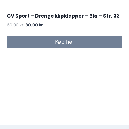
CV Sport – Drenge klipklapper – Blå – Str. 33
Original
Current
60.00
kr.
30.00
kr.
price
price
was:
is:
Køb her
60.00 kr..
30.00 kr..