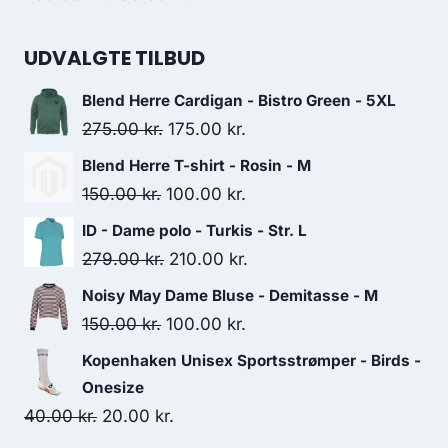
price
price
was:
is:
UDVALGTE TILBUD
200.00 kr..
100.00 kr..
Blend Herre Cardigan - Bistro Green - 5XL
Original
Current
275.00
kr.
175.00
kr.
price
price
Blend Herre T-shirt - Rosin - M
was:
is:
Original
Current
150.00
kr.
100.00
kr.
275.00 kr..
175.00 kr..
price
price
ID - Dame polo - Turkis - Str. L
was:
is:
Original
Current
279.00
kr.
210.00
kr.
150.00 kr..
100.00 kr..
price
price
Noisy May Dame Bluse - Demitasse - M
was:
is:
Original
Current
150.00
kr.
100.00
kr.
279.00 kr..
210.00 kr..
price
price
Kopenhaken Unisex Sportsstrømper - Birds -
was:
is:
Onesize
150.00 kr..
100.00 kr..
Original
Current
40.00
kr.
20.00
kr.
price
price