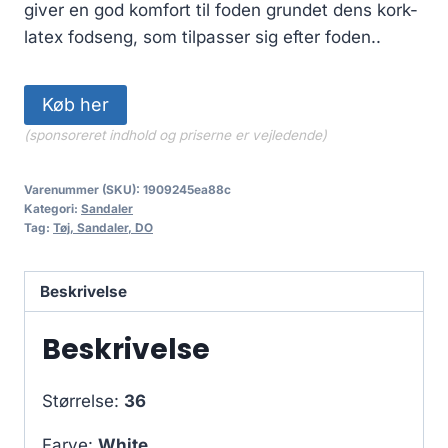
giver en god komfort til foden grundet dens kork-
latex fodseng, som tilpasser sig efter foden..
Køb her
(sponsoreret indhold og priserne er vejledende)
Varenummer (SKU):
1909245ea88c
Kategori:
Sandaler
Tag:
Tøj, Sandaler, DO
Beskrivelse
Beskrivelse
Størrelse:
36
Farve:
White