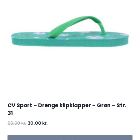
CV Sport – Drenge klipklapper – Grøn – Str.
31
Original
Current
60.00
kr.
30.00
kr.
price
price
was:
is: