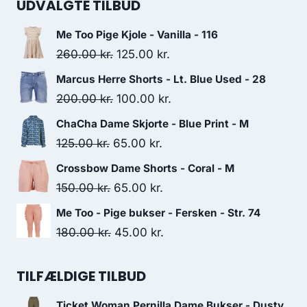
was:
is:
UDVALGTE TILBUD
400.00 kr..
150.00 kr..
Me Too Pige Kjole - Vanilla - 116
Original
Current
260.00
kr.
125.00
kr.
price
price
Marcus Herre Shorts - Lt. Blue Used - 28
was:
is:
Original
Current
200.00
kr.
100.00
kr.
260.00 kr..
125.00 kr..
price
price
ChaCha Dame Skjorte - Blue Print - M
was:
is:
Original
Current
125.00
kr.
65.00
kr.
200.00 kr..
100.00 kr..
price
price
Crossbow Dame Shorts - Coral - M
was:
is:
Original
Current
150.00
kr.
65.00
kr.
125.00 kr..
65.00 kr..
price
price
Me Too - Pige bukser - Fersken - Str. 74
was:
is:
Original
Current
180.00
kr.
45.00
kr.
150.00 kr..
65.00 kr..
price
price
was:
is:
TILFÆLDIGE TILBUD
180.00 kr..
45.00 kr..
Ticket Woman Pernilla Dame Bukser - Dusty