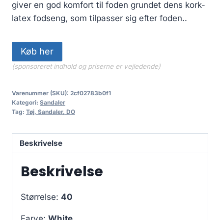
giver en god komfort til foden grundet dens kork-
latex fodseng, som tilpasser sig efter foden..
Køb her
(sponsoreret indhold og priserne er vejledende)
Varenummer (SKU):
2cf02783b0f1
Kategori:
Sandaler
Tag:
Tøj, Sandaler, DO
Beskrivelse
Beskrivelse
Størrelse:
40
Farve:
White