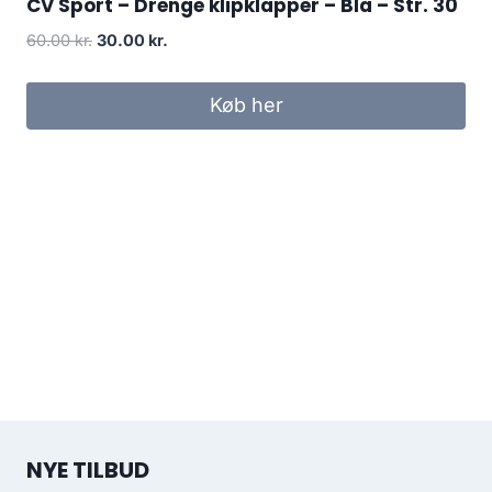
CV Sport – Drenge klipklapper – Blå – Str. 30
Original
Current
60.00
kr.
30.00
kr.
price
price
was:
is:
Køb her
60.00 kr..
30.00 kr..
NYE TILBUD