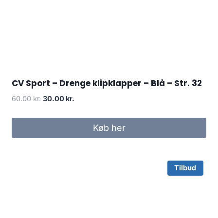
CV Sport – Drenge klipklapper – Blå – Str. 32
Original
Current
60.00
kr.
30.00
kr.
price
price
was:
is:
Køb her
60.00 kr..
30.00 kr..
Tilbud