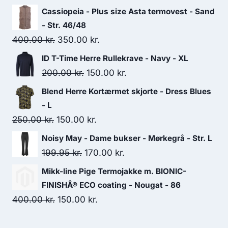
Cassiopeia - Plus size Asta termovest - Sand
- Str. 46/48
Original
Current
400.00
kr.
350.00
kr.
price
price
ID T-Time Herre Rullekrave - Navy - XL
was:
is:
Original
Current
200.00
kr.
150.00
kr.
400.00 kr..
350.00 kr..
price
price
Blend Herre Kortærmet skjorte - Dress Blues
was:
is:
- L
200.00 kr..
150.00 kr..
Original
Current
250.00
kr.
150.00
kr.
price
price
Noisy May - Dame bukser - Mørkegrå - Str. L
was:
is:
Original
Current
199.95
kr.
170.00
kr.
250.00 kr..
150.00 kr..
price
price
Mikk-line Pige Termojakke m. BIONIC-
was:
is:
FINISHÂ® ECO coating - Nougat - 86
199.95 kr..
170.00 kr..
Original
Current
400.00
kr.
150.00
kr.
price
price