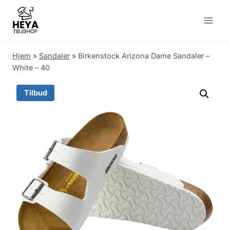
Skip
to
content
Hjem
»
Sandaler
»
Birkenstock Arizona Dame Sandaler –
White – 40
Tilbud