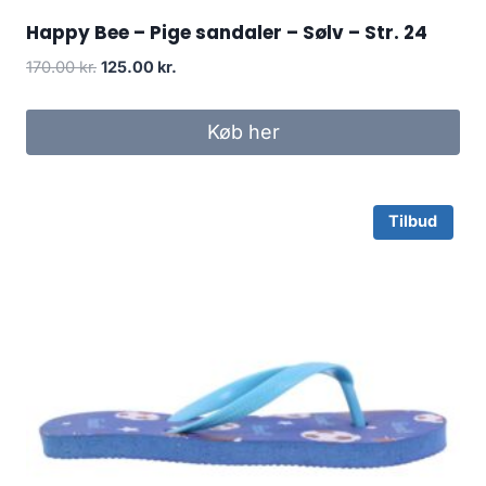
Happy Bee – Pige sandaler – Sølv – Str. 24
Original
Current
170.00
kr.
125.00
kr.
price
price
was:
is:
Køb her
170.00 kr..
125.00 kr..
Tilbud