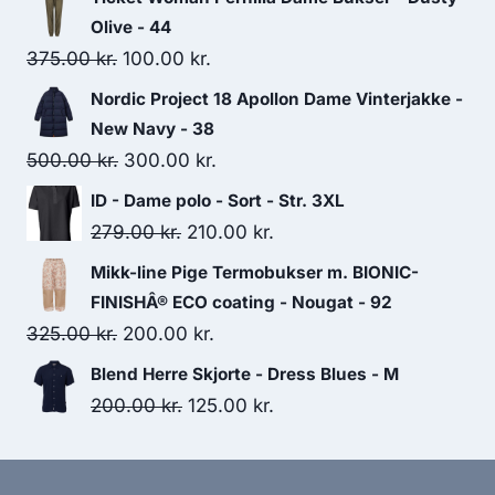
Olive - 44
Original
Current
375.00
kr.
100.00
kr.
price
price
Nordic Project 18 Apollon Dame Vinterjakke -
was:
is:
New Navy - 38
375.00 kr..
100.00 kr..
Original
Current
500.00
kr.
300.00
kr.
price
price
ID - Dame polo - Sort - Str. 3XL
was:
is:
Original
Current
279.00
kr.
210.00
kr.
500.00 kr..
300.00 kr..
price
price
Mikk-line Pige Termobukser m. BIONIC-
was:
is:
FINISHÂ® ECO coating - Nougat - 92
279.00 kr..
210.00 kr..
Original
Current
325.00
kr.
200.00
kr.
price
price
Blend Herre Skjorte - Dress Blues - M
was:
is:
Original
Current
200.00
kr.
125.00
kr.
325.00 kr..
200.00 kr..
price
price
was:
is: