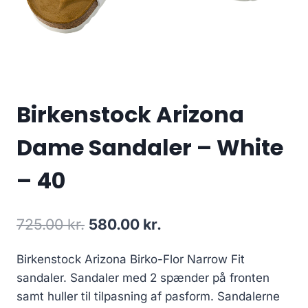
Birkenstock Arizona
Dame Sandaler – White
– 40
Original
Current
725.00
kr.
580.00
kr.
price
price
Birkenstock Arizona Birko-Flor Narrow Fit
was:
is:
sandaler. Sandaler med 2 spænder på fronten
725.00 kr..
580.00 kr..
samt huller til tilpasning af pasform. Sandalerne