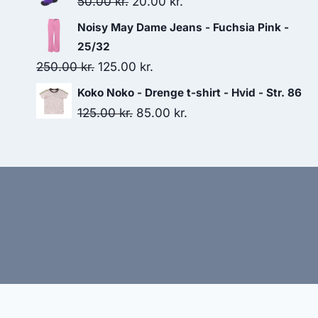
Original
Current
50.00
kr.
20.00
kr.
599.00 kr..
460.00 kr..
price
price
Noisy May Dame Jeans - Fuchsia Pink -
was:
is:
25/32
50.00 kr..
20.00 kr..
Original
Current
250.00
kr.
125.00
kr.
price
price
Koko Noko - Drenge t-shirt - Hvid - Str. 86
was:
is:
Original
Current
125.00
kr.
85.00
kr.
250.00 kr..
125.00 kr..
price
price
was:
is:
125.00 kr..
85.00 kr..
Hj