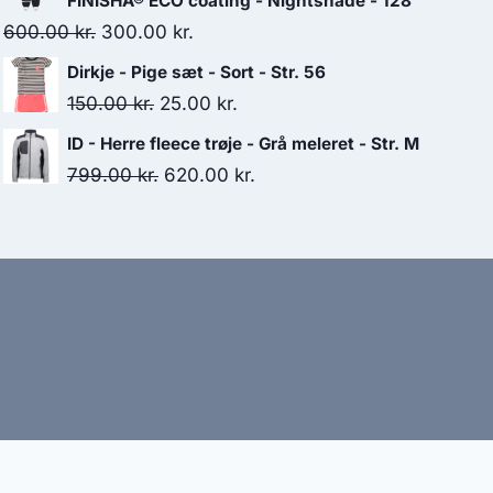
FINISHÂ® ECO coating - Nightshade - 128
109.00 kr..
80.00 kr..
Original
Current
600.00
kr.
300.00
kr.
price
price
Dirkje - Pige sæt - Sort - Str. 56
was:
is:
Original
Current
150.00
kr.
25.00
kr.
600.00 kr..
300.00 kr..
price
price
ID - Herre fleece trøje - Grå meleret - Str. M
was:
is:
Original
Current
799.00
kr.
620.00
kr.
150.00 kr..
25.00 kr..
price
price
was:
is:
799.00 kr..
620.00 kr..
bud