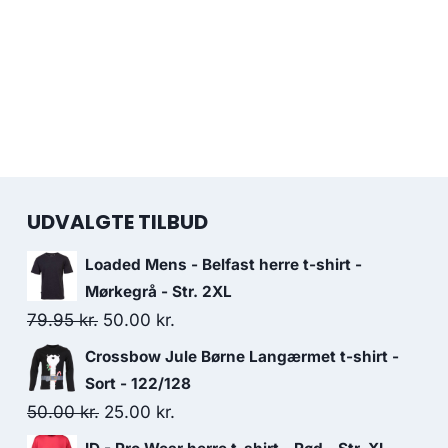
UDVALGTE TILBUD
Loaded Mens - Belfast herre t-shirt -
Mørkegrå - Str. 2XL
Original
Current
79.95
kr.
50.00
kr.
price
price
Crossbow Jule Børne Langærmet t-shirt -
was:
is:
Sort - 122/128
79.95 kr..
50.00 kr..
Original
Current
50.00
kr.
25.00
kr.
price
price