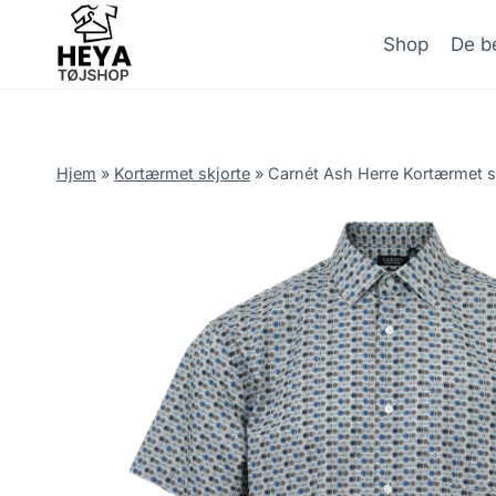
Skip
to
Shop
De be
content
Hjem
»
Kortærmet skjorte
»
Carnét Ash Herre Kortærmet s