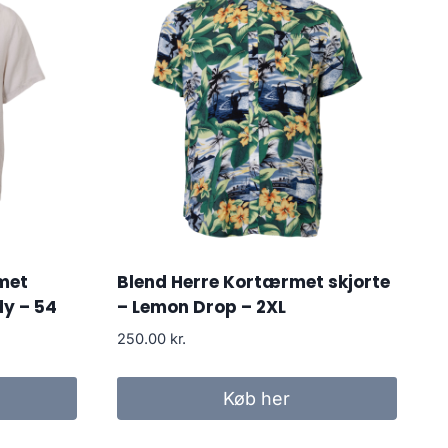
met
Blend Herre Kortærmet skjorte
dy – 54
– Lemon Drop – 2XL
250.00
kr.
Køb her