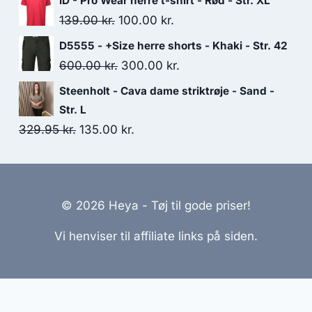
ID - Pro Wear herre t-shirt - Rød - Str. XL
was:
is:
Original
Current
139.00
kr.
100.00
kr.
50.00 kr..
25.00 kr..
price
price
D5555 - +Size herre shorts - Khaki - Str. 42
was:
is:
Original
Current
600.00
kr.
300.00
kr.
139.00 kr..
100.00 kr..
price
price
Steenholt - Cava dame striktrøje - Sand -
was:
is:
Str. L
600.00 kr..
300.00 kr..
Original
Current
329.95
kr.
135.00
kr.
price
price
was:
is:
329.95 kr..
135.00 kr..
© 2026 Heya - Tøj til gode priser!
Vi henviser til affiliate links på siden.
emmesider Til Salg
|
Hjemmeside Udvikling
|
Online Til