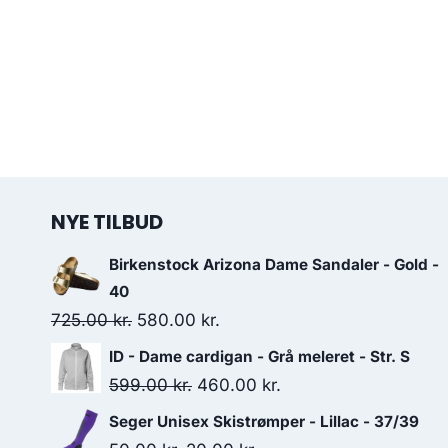
NYE TILBUD
Birkenstock Arizona Dame Sandaler - Gold -
40
Original
Current
725.00
kr.
580.00
kr.
price
price
ID - Dame cardigan - Grå meleret - Str. S
was:
is:
Original
Current
599.00
kr.
460.00
kr.
725.00 kr..
580.00 kr..
price
price
Seger Unisex Skistrømper - Lillac - 37/39
was:
is: