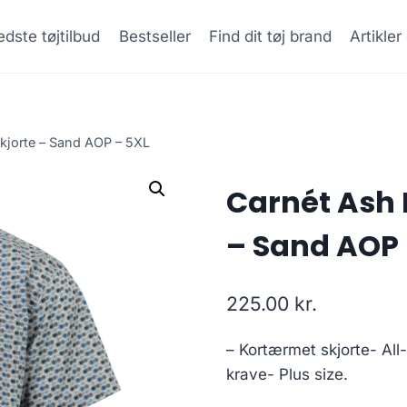
dste tøjtilbud
Bestseller
Find dit tøj brand
Artikle
kjorte – Sand AOP – 5XL
Carnét Ash 
– Sand AOP 
225.00
kr.
– Kortærmet skjorte- Al
krave- Plus size.