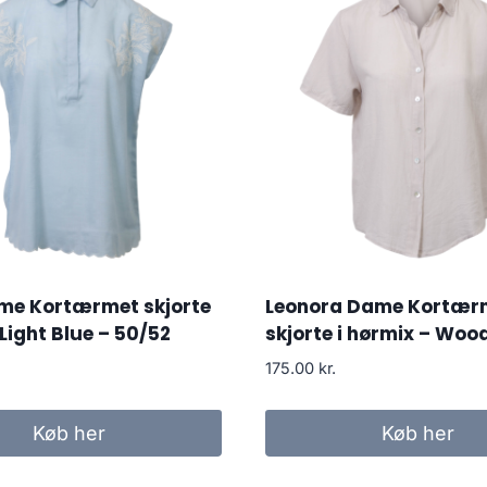
me Kortærmet skjorte
Leonora Dame Kortær
Light Blue – 50/52
skjorte i hørmix – Woo
175.00
kr.
Køb her
Køb her