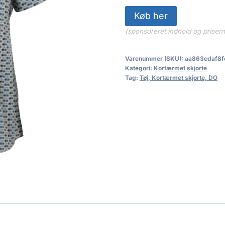
Køb her
(sponsoreret indhold og priser
Varenummer (SKU):
aa863edaf8f
Kategori:
Kortærmet skjorte
Tag:
Tøj, Kortærmet skjorte, DO