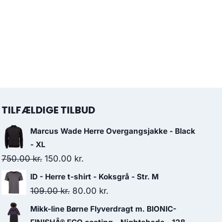
TILFÆLDIGE TILBUD
Marcus Wade Herre Overgangsjakke - Black
- XL
Original
Current
750.00
kr.
150.00
kr.
price
price
ID - Herre t-shirt - Koksgrå - Str. M
was:
is:
Original
Current
109.00
kr.
80.00
kr.
750.00 kr..
150.00 kr..
price
price
Mikk-line Børne Flyverdragt m. BIONIC-
was:
is: