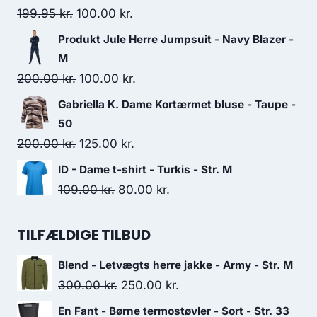
69.00 kr..
60.00 kr..
Original
Current
199.95
kr.
100.00
kr.
price
price
Produkt Jule Herre Jumpsuit - Navy Blazer -
was:
is:
M
199.95 kr..
100.00 kr..
Original
Current
200.00
kr.
100.00
kr.
price
price
Gabriella K. Dame Kortærmet bluse - Taupe -
was:
is:
50
200.00 kr..
100.00 kr..
Original
Current
200.00
kr.
125.00
kr.
price
price
ID - Dame t-shirt - Turkis - Str. M
was:
is:
Original
Current
109.00
kr.
80.00
kr.
200.00 kr..
125.00 kr..
price
price
was:
is:
TILFÆLDIGE TILBUD
109.00 kr..
80.00 kr..
Blend - Letvægts herre jakke - Army - Str. M
Original
Current
300.00
kr.
250.00
kr.
price
price
En Fant - Børne termostøvler - Sort - Str. 33