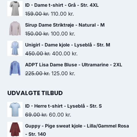
price
price
ID - Dame t-shirt - Grå - Str. 4XL
was:
is:
Original
Current
159.00
kr.
110.00
kr.
259.00 kr..
190.00 kr..
price
price
Sirup Dame Striktrøje - Natural - M
was:
is:
Original
Current
150.00
kr.
100.00
kr.
159.00 kr..
110.00 kr..
price
price
Unigirl - Dame kjole - Lyseblå - Str. M
was:
is:
Original
Current
450.00
kr.
400.00
kr.
150.00 kr..
100.00 kr..
price
price
ADPT Lisa Dame Bluse - Ultramarine - 2XL
was:
is:
Original
Current
225.00
kr.
125.00
kr.
450.00 kr..
400.00 kr..
price
price
was:
is:
UDVALGTE TILBUD
225.00 kr..
125.00 kr..
ID - Herre t-shirt - Lyseblå - Str. S
Original
Current
69.00
kr.
60.00
kr.
price
price
Guppy - Pige sweat kjole - Lilla/Gammel Rosa
was:
is:
- Str. 140