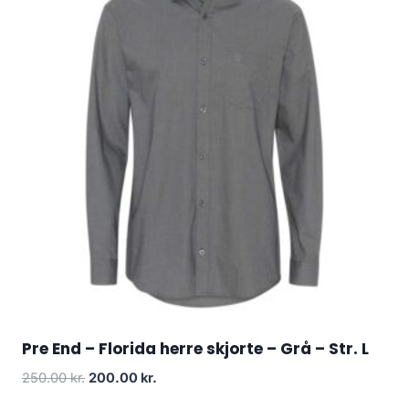
Pre End – Florida herre skjorte – Grå – Str. L
Original
Current
250.00
kr.
200.00
kr.
price
price