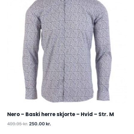
Nero – Baski herre skjorte – Hvid – Str. M
Original
Current
499.95
kr.
250.00
kr.
price
price