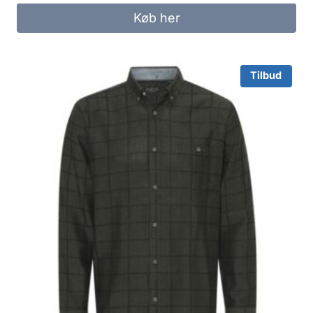
was:
is:
Køb her
250.00 kr..
200.00 kr..
Tilbud