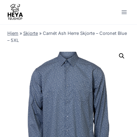
Skip
to
content
Hjem
»
Skjorte
»
Carnét Ash Herre Skjorte – Coronet Blue
– 5XL