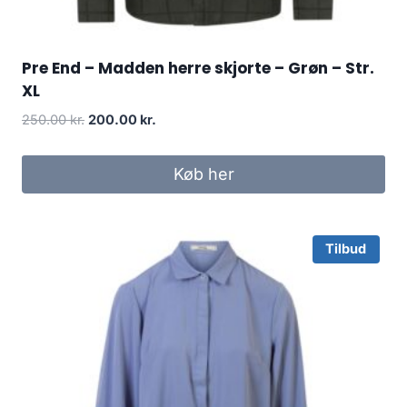
Pre End – Madden herre skjorte – Grøn – Str.
XL
Original
Current
250.00
kr.
200.00
kr.
price
price
was:
is:
Køb her
250.00 kr..
200.00 kr..
Tilbud