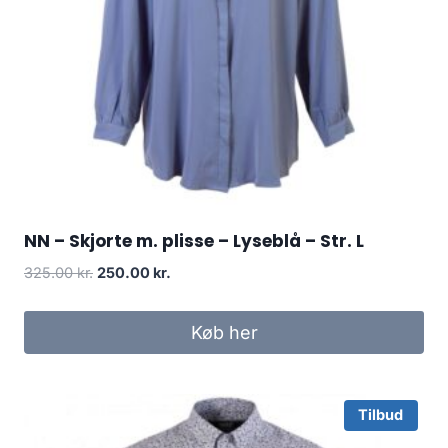
NN – Skjorte m. plisse – Lyseblå – Str. L
Original
Current
325.00
kr.
250.00
kr.
price
price
was:
is:
Køb her
325.00 kr..
250.00 kr..
Tilbud