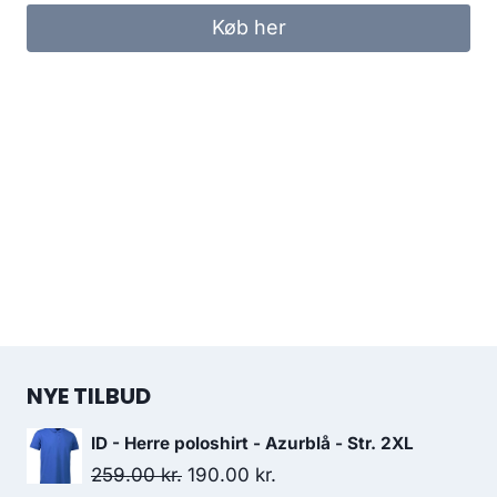
was:
is:
Køb her
499.95 kr..
250.00 kr..
NYE TILBUD
ID - Herre poloshirt - Azurblå - Str. 2XL
Original
Current
259.00
kr.
190.00
kr.