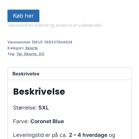
Køb her
(sponsoreret indhold og priserne er vejledende)
Varenummer (SKU):
f693379cdd24
Kategori:
Skjorte
Tag:
Tøj, Skjorte, DO
Beskrivelse
Beskrivelse
Størrelse:
5XL
Farve:
Coronet Blue
Leveringstid er på ca.
2 – 4 hverdage
og