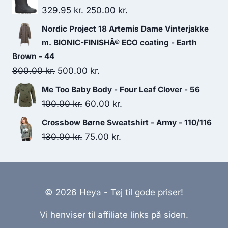
was:
is:
Original
Current
329.95
kr.
250.00
kr.
300.00 kr..
250.00 kr..
price
price
Nordic Project 18 Artemis Dame Vinterjakke
was:
is:
m. BIONIC-FINISHÂ® ECO coating - Earth
329.95 kr..
250.00 kr..
Brown - 44
Original
Current
800.00
kr.
500.00
kr.
price
price
Me Too Baby Body - Four Leaf Clover - 56
was:
is:
Original
Current
100.00
kr.
60.00
kr.
800.00 kr..
500.00 kr..
price
price
Crossbow Børne Sweatshirt - Army - 110/116
was:
is:
Original
Current
130.00
kr.
75.00
kr.
100.00 kr..
60.00 kr..
price
price
was:
is:
130.00 kr..
75.00 kr..
© 2026 Heya - Tøj til gode priser!
Vi henviser til affiliate links på siden.