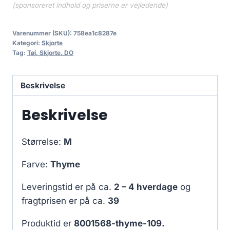
(sponsoreret indhold og priserne er vejledende)
Varenummer (SKU):
758ea1c8287e
Kategori:
Skjorte
Tag:
Tøj, Skjorte, DO
Beskrivelse
Beskrivelse
Størrelse:
M
Farve:
Thyme
Leveringstid er på ca.
2 – 4 hverdage
og
fragtprisen er på ca.
39
Produktid er
8001568-thyme-109.