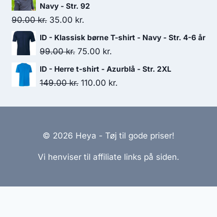
was:
is:
Navy - Str. 92
159.00 kr..
110.00 kr..
Original
Current
90.00
kr.
35.00
kr.
price
price
ID - Klassisk børne T-shirt - Navy - Str. 4-6 år
was:
is:
Original
Current
99.00
kr.
75.00
kr.
90.00 kr..
35.00 kr..
price
price
ID - Herre t-shirt - Azurblå - Str. 2XL
was:
is:
Original
Current
149.00
kr.
110.00
kr.
99.00 kr..
75.00 kr..
price
price
was:
is:
149.00 kr..
110.00 kr..
© 2026 Heya - Tøj til gode priser!
Vi henviser til affiliate links på siden.
Hjemmesider Til Salg
|
Hjemmeside Udvikling
|
Online
Tilbud