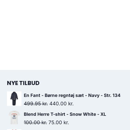
NYE TILBUD
En Fant - Børne regntøj sæt - Navy - Str. 134
Original
Current
499.95
kr.
440.00
kr.
price
price
Blend Herre T-shirt - Snow White - XL
was:
is:
Original
Current
100.00
kr.
75.00
kr.
499.95 kr..
440.00 kr..