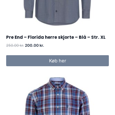
Pre End – Florida herre skjorte – Blå – Str. XL
Original
Current
250.00
kr.
200.00
kr.
price
price
was:
is:
Køb her
250.00 kr..
200.00 kr..