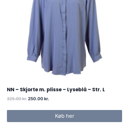
NN – Skjorte m. plisse – Lyseblå – Str. L
Original
Current
325.00
kr.
250.00
kr.
price
price
was:
is:
Køb her
325.00 kr..
250.00 kr..