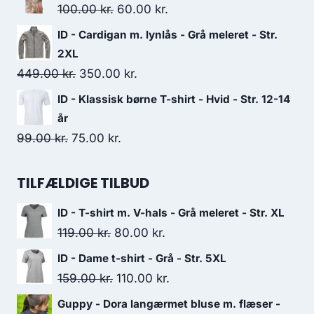
was:
is:
Original
Current
100.00
kr.
60.00
kr.
125.00 kr..
100.00 kr..
price
price
ID - Cardigan m. lynlås - Grå meleret - Str.
was:
is:
2XL
100.00 kr..
60.00 kr..
Original
Current
449.00
kr.
350.00
kr.
price
price
ID - Klassisk børne T-shirt - Hvid - Str. 12-14
was:
is:
år
449.00 kr..
350.00 kr..
Original
Current
99.00
kr.
75.00
kr.
price
price
was:
is:
TILFÆLDIGE TILBUD
99.00 kr..
75.00 kr..
ID - T-shirt m. V-hals - Grå meleret - Str. XL
Original
Current
119.00
kr.
80.00
kr.
price
price
ID - Dame t-shirt - Grå - Str. 5XL
was:
is:
Original
Current
159.00
kr.
110.00
kr.
119.00 kr..
80.00 kr..
price
price
Guppy - Dora langærmet bluse m. flæser -