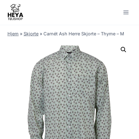
Skip
to
content
Hjem
»
Skjorte
»
Carnét Ash Herre Skjorte – Thyme – M