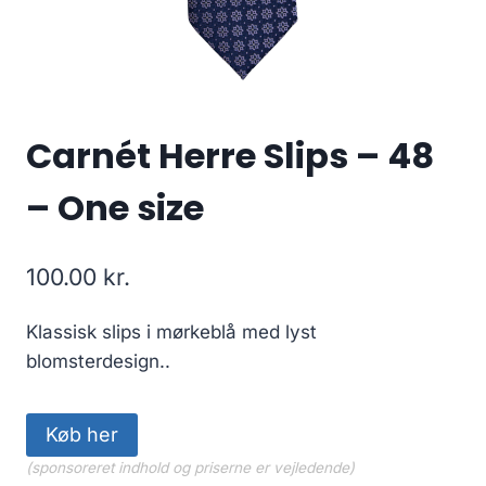
Carnét Herre Slips – 48
– One size
100.00
kr.
Klassisk slips i mørkeblå med lyst
blomsterdesign..
Køb her
(sponsoreret indhold og priserne er vejledende)