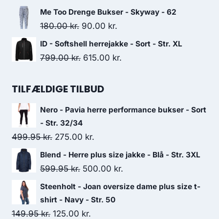
300.00 kr..
100.00 kr..
price
price
Me Too Drenge Bukser - Skyway - 62
was:
is:
Original
Current
180.00
kr.
90.00
kr.
250.00 kr..
50.00 kr..
price
price
ID - Softshell herrejakke - Sort - Str. XL
was:
is:
Original
Current
799.00
kr.
615.00
kr.
180.00 kr..
90.00 kr..
price
price
was:
is:
TILFÆLDIGE TILBUD
799.00 kr..
615.00 kr..
Nero - Pavia herre performance bukser - Sort
- Str. 32/34
Original
Current
499.95
kr.
275.00
kr.
price
price
Blend - Herre plus size jakke - Blå - Str. 3XL
was:
is:
Original
Current
599.95
kr.
500.00
kr.
499.95 kr..
275.00 kr..
price
price
Steenholt - Joan oversize dame plus size t-
was:
is:
shirt - Navy - Str. 50
599.95 kr..
500.00 kr..
Original
Current
149.95
kr.
125.00
kr.