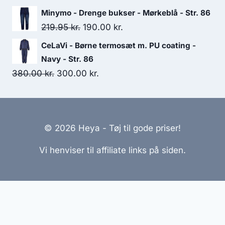
price
price
Minymo - Drenge bukser - Mørkeblå - Str. 86
was:
is:
Original
Current
219.95
kr.
190.00
kr.
149.95 kr..
125.00 kr..
price
price
CeLaVi - Børne termosæt m. PU coating -
was:
is:
Navy - Str. 86
219.95 kr..
190.00 kr..
Original
Current
380.00
kr.
300.00
kr.
price
price
was:
is:
380.00 kr..
300.00 kr..
© 2026 Heya - Tøj til gode priser!
Vi henviser til affiliate links på siden.
Hjemmesider Til Salg
|
Hjemmeside Udvikling
|
Online
Tilbud