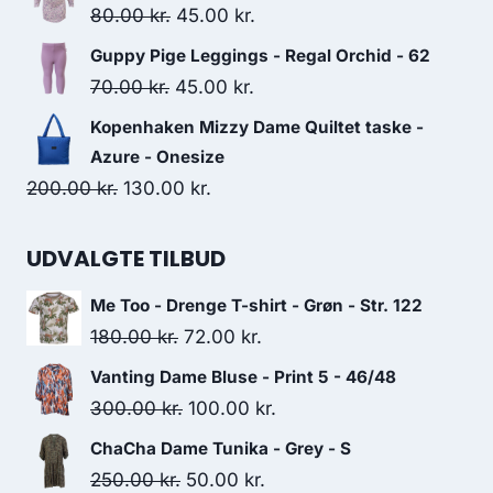
was:
is:
Original
Current
80.00
kr.
45.00
kr.
200.00 kr..
150.00 kr..
price
price
Guppy Pige Leggings - Regal Orchid - 62
was:
is:
Original
Current
70.00
kr.
45.00
kr.
80.00 kr..
45.00 kr..
price
price
Kopenhaken Mizzy Dame Quiltet taske -
was:
is:
Azure - Onesize
70.00 kr..
45.00 kr..
Original
Current
200.00
kr.
130.00
kr.
price
price
was:
is:
UDVALGTE TILBUD
200.00 kr..
130.00 kr..
Me Too - Drenge T-shirt - Grøn - Str. 122
Original
Current
180.00
kr.
72.00
kr.
price
price
Vanting Dame Bluse - Print 5 - 46/48
was:
is:
Original
Current
300.00
kr.
100.00
kr.
180.00 kr..
72.00 kr..
price
price
ChaCha Dame Tunika - Grey - S
was:
is:
Original
Current
250.00
kr.
50.00
kr.