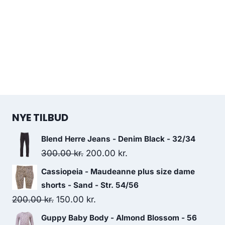
NYE TILBUD
Blend Herre Jeans - Denim Black - 32/34
Original
Current
300.00
kr.
200.00
kr.
price
price
Cassiopeia - Maudeanne plus size dame
was:
is:
shorts - Sand - Str. 54/56
300.00 kr..
200.00 kr..
Original
Current
200.00
kr.
150.00
kr.
price
price
Guppy Baby Body - Almond Blossom - 56