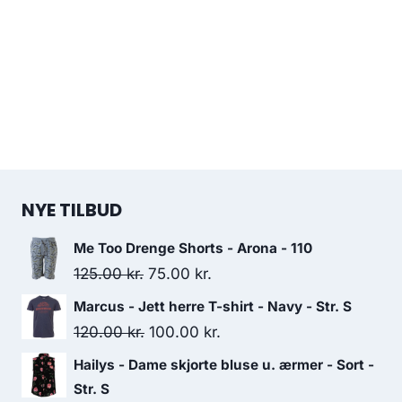
NYE TILBUD
Me Too Drenge Shorts - Arona - 110
Original
Current
125.00
kr.
75.00
kr.
price
price
Marcus - Jett herre T-shirt - Navy - Str. S
was:
is:
Original
Current
120.00
kr.
100.00
kr.
125.00 kr..
75.00 kr..
price
price
Hailys - Dame skjorte bluse u. ærmer - Sort -
was:
is:
Str. S