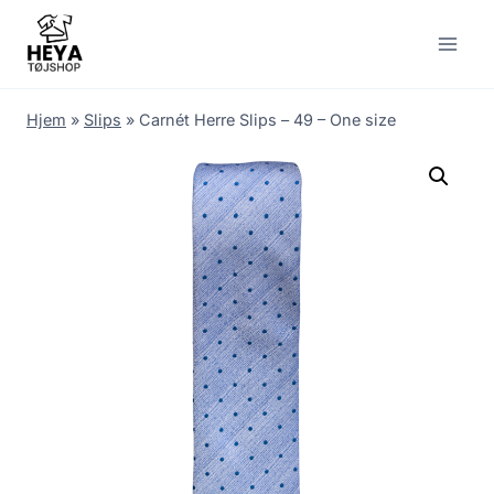
Skip
to
content
Hjem
»
Slips
»
Carnét Herre Slips – 49 – One size