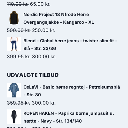
120.00 kr..
100.00 kr..
Original
Current
110.00
kr.
65.00
kr.
price
price
Nordic Project 18 Nfrode Herre
was:
is:
Overgangsjakke - Kangaroo - XL
110.00 kr..
65.00 kr..
Original
Current
500.00
kr.
250.00
kr.
price
price
Blend - Global herre jeans - twister slim fit -
was:
is:
Blå - Str. 33/36
500.00 kr..
250.00 kr..
Original
Current
399.95
kr.
300.00
kr.
price
price
was:
is:
UDVALGTE TILBUD
399.95 kr..
300.00 kr..
CeLaVi - Basic børne regntøj - Petroleumsblå
- Str. 80
Original
Current
359.95
kr.
300.00
kr.
price
price
KOPENHAKEN - Paprika børne jumpsuit u.
was:
is:
hætte - Navy - Str. 134/140