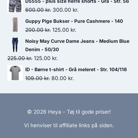
D5555 - plus size herre shorts - Grå - Str. 56
was:
is:
Original
Current
600.00
kr.
300.00
kr.
499.50 kr..
100.00 kr..
price
price
Guppy Pige Bukser - Pure Cashmere - 140
was:
is:
Original
Current
200.00
kr.
125.00
kr.
600.00 kr..
300.00 kr..
price
price
Noisy May Curve Dame Jeans - Medium Blue
was:
is:
Denim - 50/30
200.00 kr..
125.00 kr..
Original
Current
225.00
kr.
125.00
kr.
price
price
ID - Børne t-shirt - Grå meleret - Str. 104/116
was:
is:
Original
Current
109.00
kr.
80.00
kr.
225.00 kr..
125.00 kr..
price
price
was:
is:
109.00 kr..
80.00 kr..
© 2026 Heya - Tøj til gode priser!
Vi henviser til affiliate links på siden.