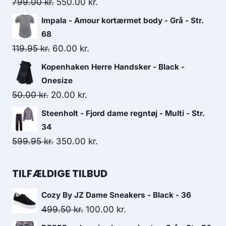
359.95 kr..
300.00 kr..
Original
Current
799.00
kr.
550.00
kr.
price
price
Impala - Amour kortærmet body - Grå - Str.
was:
is:
68
799.00 kr..
550.00 kr..
Original
Current
119.95
kr.
60.00
kr.
price
price
Kopenhaken Herre Handsker - Black -
was:
is:
Onesize
119.95 kr..
60.00 kr..
Original
Current
50.00
kr.
20.00
kr.
price
price
Steenholt - Fjord dame regntøj - Multi - Str.
was:
is:
34
50.00 kr..
20.00 kr..
Original
Current
599.95
kr.
350.00
kr.
price
price
was:
is:
TILFÆLDIGE TILBUD
599.95 kr..
350.00 kr..
Cozy By JZ Dame Sneakers - Black - 36
Original
Current
499.50
kr.
100.00
kr.
price
price