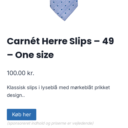
Carnét Herre Slips – 49
– One size
100.00
kr.
Klassisk slips i lyseblå med mørkeblåt prikket
design..
Køb her
(sponsoreret indhold og priserne er vejledende)