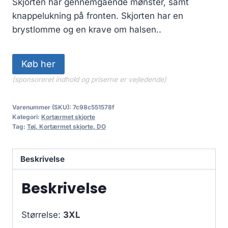
Skjorten har gennemgående mønster, samt
knappelukning på fronten. Skjorten har en
brystlomme og en krave om halsen..
Køb her
(sponsoreret indhold og priserne er vejledende)
Varenummer (SKU):
7c98c551578f
Kategori:
Kortærmet skjorte
Tag:
Tøj, Kortærmet skjorte, DO
Beskrivelse
Beskrivelse
Størrelse:
3XL