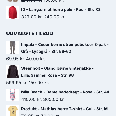
275.00
kr.
150.00
kr.
235.00 kr..
125.00 kr..
price
price
ID - Langærmet herre polo - Rød - Str. XS
was:
is:
Original
Current
329.00
kr.
240.00
kr.
275.00 kr..
150.00 kr..
price
price
was:
is:
UDVALGTE TILBUD
329.00 kr..
240.00 kr..
Impala - Coeur børne strømpebukser 3-pak -
Grå - Lysegrå - Str. 56-62
Original
Current
69.95
kr.
40.00
kr.
price
price
Steenholt - Oland børne vinterjakke -
was:
is:
Lilla/Gammel Rosa - Str. 98
69.95 kr..
40.00 kr..
Original
Current
599.95
kr.
150.00
kr.
price
price
Mila Beach - Dame badedragt - Rosa - Str. 44
was:
is:
Original
Current
410.00
kr.
365.00
kr.
599.95 kr..
150.00 kr..
price
price
Produkt - Mathias herre T-shirt - Gul - Str. M
was:
is: