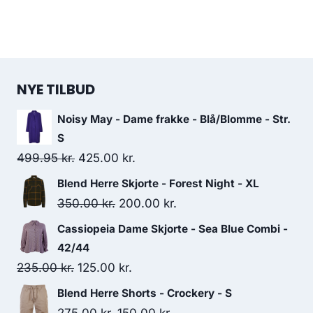
NYE TILBUD
Noisy May - Dame frakke - Blå/Blomme - Str.
S
Original
Current
499.95
kr.
425.00
kr.
price
price
Blend Herre Skjorte - Forest Night - XL
was:
is:
Original
Current
350.00
kr.
200.00
kr.
499.95 kr..
425.00 kr..
price
price
Cassiopeia Dame Skjorte - Sea Blue Combi -
was:
is:
42/44
350.00 kr..
200.00 kr..
Original
Current
235.00
kr.
125.00
kr.
price
price
Blend Herre Shorts - Crockery - S
was:
is:
Original
Current