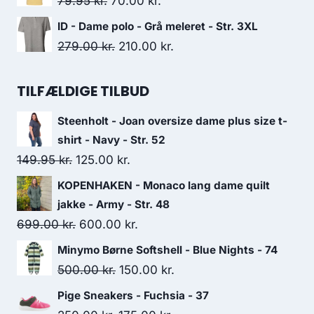
Original
Current
79.95
kr.
70.00
kr.
410.00 kr..
365.00 kr..
price
price
ID - Dame polo - Grå meleret - Str. 3XL
was:
is:
Original
Current
279.00
kr.
210.00
kr.
79.95 kr..
70.00 kr..
price
price
was:
is:
TILFÆLDIGE TILBUD
279.00 kr..
210.00 kr..
Steenholt - Joan oversize dame plus size t-
shirt - Navy - Str. 52
Original
Current
149.95
kr.
125.00
kr.
price
price
KOPENHAKEN - Monaco lang dame quilt
was:
is:
jakke - Army - Str. 48
149.95 kr..
125.00 kr..
Original
Current
699.00
kr.
600.00
kr.
price
price
Minymo Børne Softshell - Blue Nights - 74
was:
is:
Original
Current
500.00
kr.
150.00
kr.
699.00 kr..
600.00 kr..
price
price
Pige Sneakers - Fuchsia - 37
was:
is: