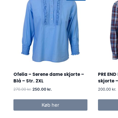
Ofelia – Serene dame skjorte –
PRE END 
Blå – Str. 2XL
skjorte –
Original
Current
270.00
kr.
250.00
kr.
200.00
kr.
price
price
was:
is:
Køb her
270.00 kr..
250.00 kr..