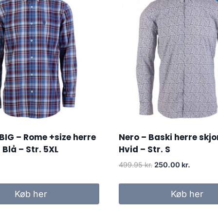
BIG – Rome +size herre
Nero – Baski herre skjo
 Blå – Str. 5XL
Hvid – Str. S
Original
Current
499.95
kr.
250.00
kr.
price
price
was:
is:
Køb her
Køb her
499.95 kr..
250.00 k