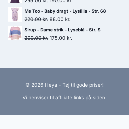
Original
Current
259.00
kr.
190.00
kr.
449.95 kr..
325.00 kr..
price
price
Me Too - Baby dragt - Lyslilla - Str. 68
was:
is:
Original
Current
220.00
kr.
88.00
kr.
259.00 kr..
190.00 kr..
price
price
Sirup - Dame strik - Lyseblå - Str. S
was:
is:
Original
Current
200.00
kr.
175.00
kr.
220.00 kr..
88.00 kr..
price
price
was:
is:
200.00 kr..
175.00 kr..
© 2026 Heya - Tøj til gode priser!
Vi henviser til affiliate links på siden.
emmesider Til Salg
|
Hjemmeside Udvikling
|
Online Til