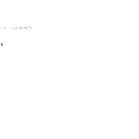
ne er vejledende)
f9