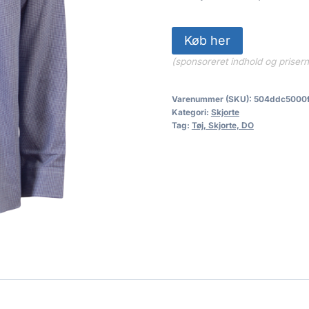
Køb her
(sponsoreret indhold og priser
Varenummer (SKU):
504ddc5000
Kategori:
Skjorte
Tag:
Tøj, Skjorte, DO