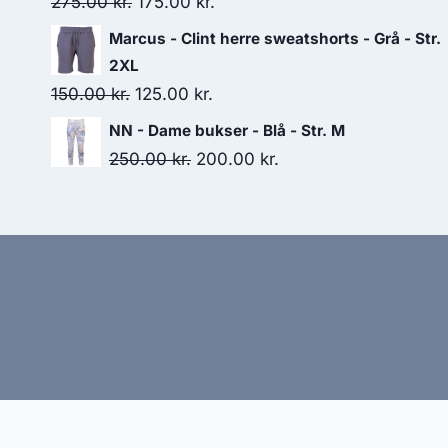
Original
Current
275.00
kr.
175.00
kr.
price
price
Marcus - Clint herre sweatshorts - Grå - Str.
was:
is:
2XL
275.00 kr..
175.00 kr..
Original
Current
150.00
kr.
125.00
kr.
price
price
NN - Dame bukser - Blå - Str. M
was:
is:
Original
Current
250.00
kr.
200.00
kr.
150.00 kr..
125.00 kr..
price
price
was:
is:
250.00 kr..
200.00 kr..
Hj