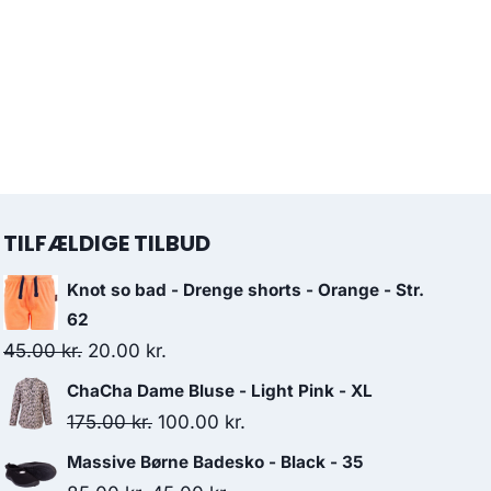
TILFÆLDIGE TILBUD
Knot so bad - Drenge shorts - Orange - Str.
62
Original
Current
45.00
kr.
20.00
kr.
price
price
ChaCha Dame Bluse - Light Pink - XL
was:
is:
Original
Current
175.00
kr.
100.00
kr.
45.00 kr..
20.00 kr..
price
price
Massive Børne Badesko - Black - 35
was:
is: