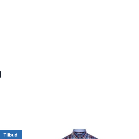
M
Tilbud