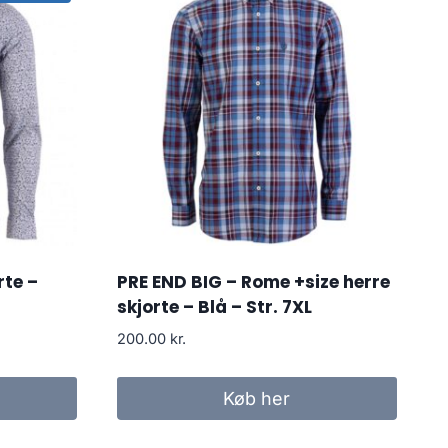
rte –
PRE END BIG – Rome +size herre
skjorte – Blå – Str. 7XL
200.00
kr.
Køb her
r..