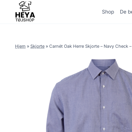
Skip
to
Shop
De be
content
Hjem
»
Skjorte
»
Carnét Oak Herre Skjorte – Navy Check 