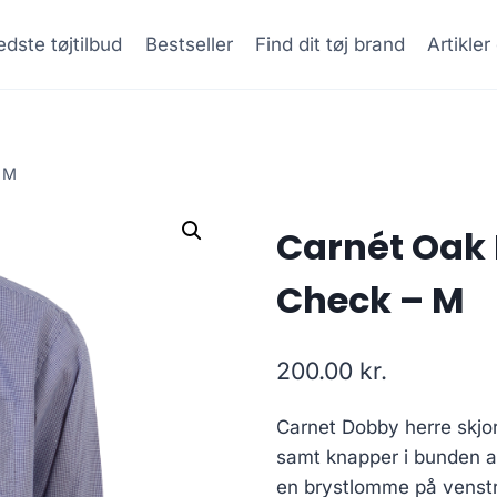
dste tøjtilbud
Bestseller
Find dit tøj brand
Artikle
– M
Carnét Oak 
Check – M
200.00
kr.
Carnet Dobby herre skjo
samt knapper i bunden a
en brystlomme på venstr