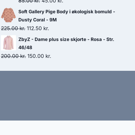
Original
Current
85.00
kr.
45.00
kr.
175.00 kr..
100.00 kr..
price
price
Soft Gallery Pige Body i økologisk bomuld -
was:
is:
Dusty Coral - 9M
85.00 kr..
45.00 kr..
Original
Current
225.00
kr.
112.50
kr.
price
price
ZbyZ - Dame plus size skjorte - Rosa - Str.
was:
is:
46/48
225.00 kr..
112.50 kr..
Original
Current
200.00
kr.
150.00
kr.
price
price
was:
is:
200.00 kr..
150.00 kr..
bud