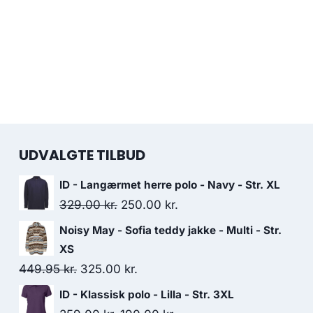
UDVALGTE TILBUD
ID - Langærmet herre polo - Navy - Str. XL
Original
Current
329.00
kr.
250.00
kr.
price
price
Noisy May - Sofia teddy jakke - Multi - Str.
was:
is:
XS
329.00 kr..
250.00 kr..
Original
Current
449.95
kr.
325.00
kr.
price
price
ID - Klassisk polo - Lilla - Str. 3XL
was:
is: