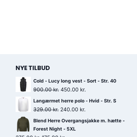
NYE TILBUD
Cold - Lucy long vest - Sort - Str. 40
Original
Current
900.00
kr.
450.00
kr.
price
price
Langærmet herre polo - Hvid - Str. S
was:
is:
Original
Current
329.00
kr.
240.00
kr.
900.00 kr..
450.00 kr..
price
price
Blend Herre Overgangsjakke m. hætte -
was:
is:
Forest Night - 5XL
329.00 kr..
240.00 kr..