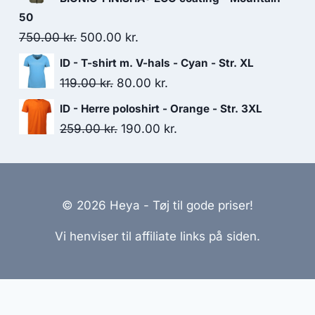
85.00 kr..
50.00 kr..
50
Original
Current
750.00
kr.
500.00
kr.
price
price
ID - T-shirt m. V-hals - Cyan - Str. XL
was:
is:
Original
Current
119.00
kr.
80.00
kr.
750.00 kr..
500.00 kr..
price
price
ID - Herre poloshirt - Orange - Str. 3XL
was:
is:
Original
Current
259.00
kr.
190.00
kr.
119.00 kr..
80.00 kr..
price
price
was:
is:
259.00 kr..
190.00 kr..
© 2026 Heya - Tøj til gode priser!
Vi henviser til affiliate links på siden.
emmesider Til Salg
|
Hjemmeside Udvikling
|
Online Til