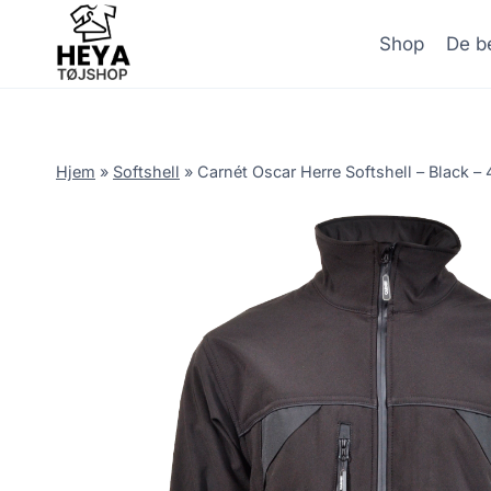
Skip
to
Shop
De be
content
Hjem
»
Softshell
»
Carnét Oscar Herre Softshell – Black –