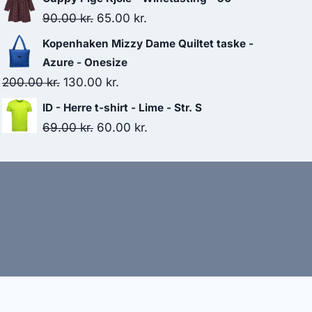
was:
is:
Original
Current
90.00
kr.
65.00
kr.
100.00 kr..
75.00 kr..
price
price
Kopenhaken Mizzy Dame Quiltet taske -
was:
is:
Azure - Onesize
90.00 kr..
65.00 kr..
Original
Current
200.00
kr.
130.00
kr.
price
price
ID - Herre t-shirt - Lime - Str. S
was:
is:
Original
Current
69.00
kr.
60.00
kr.
200.00 kr..
130.00 kr..
price
price
was:
is:
69.00 kr..
60.00 kr..
bud