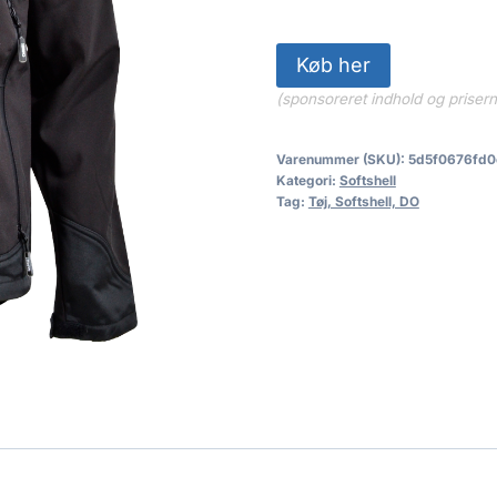
Køb her
(sponsoreret indhold og priser
Varenummer (SKU):
5d5f0676fd0
Kategori:
Softshell
Tag:
Tøj, Softshell, DO