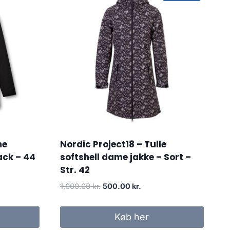
me
Nordic Project18 – Tulle
lack – 44
softshell dame jakke – Sort –
Str. 42
Original
Current
1,000.00
kr.
500.00
kr.
price
price
was:
is:
Køb her
1,000.00 kr..
500.00 kr..