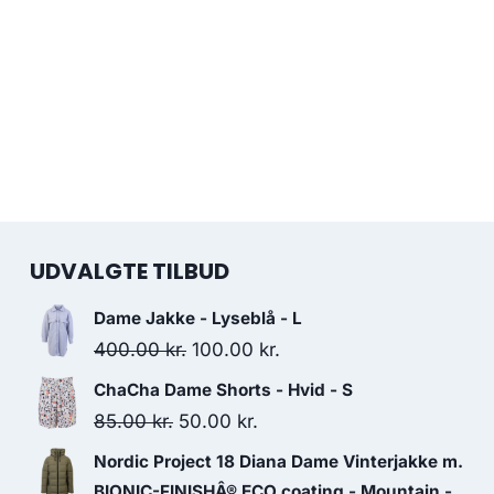
UDVALGTE TILBUD
Dame Jakke - Lyseblå - L
Original
Current
400.00
kr.
100.00
kr.
price
price
ChaCha Dame Shorts - Hvid - S
was:
is:
Original
Current
85.00
kr.
50.00
kr.
400.00 kr..
100.00 kr..
price
price
Nordic Project 18 Diana Dame Vinterjakke m.
was:
is:
BIONIC-FINISHÂ® ECO coating - Mountain -