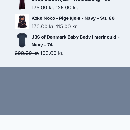
was:
is:
Original
Current
175.00
kr.
125.00
kr.
50.00 kr..
25.00 kr..
price
price
Koko Noko - Pige kjole - Navy - Str. 86
was:
is:
Original
Current
170.00
kr.
115.00
kr.
175.00 kr..
125.00 kr..
price
price
JBS of Denmark Baby Body i merinould -
was:
is:
Navy - 74
170.00 kr..
115.00 kr..
Original
Current
200.00
kr.
100.00
kr.
price
price
was:
is:
200.00 kr..
100.00 kr..
Hj