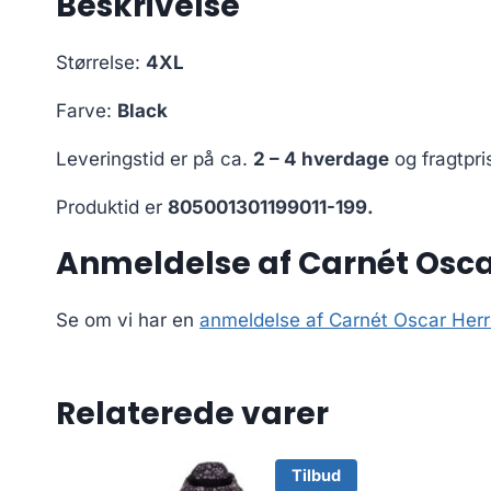
Beskrivelse
Størrelse:
4XL
Farve:
Black
Leveringstid er på ca.
2 – 4 hverdage
og fragtpri
Produktid er
805001301199011-199.
Anmeldelse af Carnét Oscar
Se om vi har en
anmeldelse af Carnét Oscar Herre
Relaterede varer
Tilbud