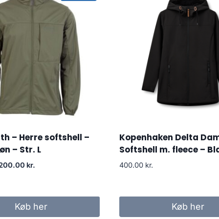
th – Herre softshell –
Kopenhaken Delta Da
n – Str. L
Softshell m. fleece – B
Original
Current
200.00
kr.
400.00
kr.
price
price
was:
is:
300.00 kr..
200.00 kr..
Køb her
Køb her