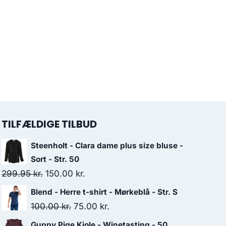
TILFÆLDIGE TILBUD
Steenholt - Clara dame plus size bluse -
Sort - Str. 50
Original
Current
299.95
kr.
150.00
kr.
price
price
Blend - Herre t-shirt - Mørkeblå - Str. S
was:
is:
Original
Current
100.00
kr.
75.00
kr.
299.95 kr..
150.00 kr..
price
price
Guppy Pige Kjole - Winetasting - 50