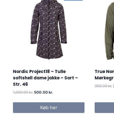
Nordic Project18 – Tulle
True Nor
softshell dame jakke – Sort –
Mørkegrø
Str. 46
300.00
kr.
Original
Current
1,000.00
kr.
500.00
kr.
price
price
was:
is:
Køb her
1,000.00 kr..
500.00 kr..