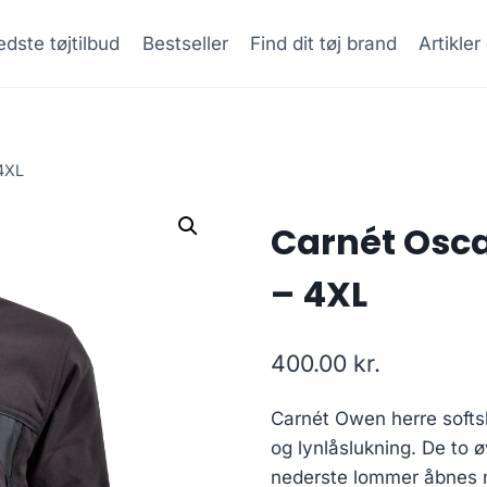
dste tøjtilbud
Bestseller
Find dit tøj brand
Artikle
 4XL
Carnét Oscar
– 4XL
400.00
kr.
Carnét Owen herre softs
og lynlåslukning. De to
nederste lommer åbnes n