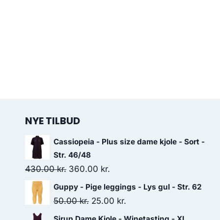
NYE TILBUD
Cassiopeia - Plus size dame kjole - Sort -
Str. 46/48
Original
Current
430.00
kr.
360.00
kr.
price
price
Guppy - Pige leggings - Lys gul - Str. 62
was:
is:
Original
Current
50.00
kr.
25.00
kr.
430.00 kr..
360.00 kr..
price
price
Sirup Dame Kjole - Winetasting - XL