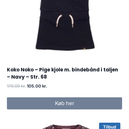
Koko Noko – Pige kjole m. bindebånd i taljen
– Navy – Str. 68
Original
Current
170.00
kr.
105.00
kr.
price
price
was:
is:
Køb her
170.00 kr..
105.00 kr..
Tilbud