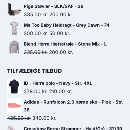
price
price
Pige Støvler - BLK/SAF - 28
was:
is:
Original
Current
335.00
kr.
200.00
kr.
450.00 kr..
225.00 kr..
price
price
Me Too Baby Heldragt - Grey Dawn - 74
was:
is:
Original
Current
200.00
kr.
50.00
kr.
335.00 kr..
200.00 kr..
price
price
Blend Herre Hættetrøje - Stone Mix - L
was:
is:
Original
Current
325.00
kr.
200.00
kr.
200.00 kr..
50.00 kr..
price
price
was:
is:
TILFÆLDIGE TILBUD
325.00 kr..
200.00 kr..
ID - Herre polo - Navy - Str. 4XL
Original
Current
279.00
kr.
210.00
kr.
price
price
Adidas - Runfalcon 2.0 børne sko - Pink - Str.
was:
is:
38
279.00 kr..
210.00 kr..
Original
Current
425.00
kr.
340.00
kr.
price
price
Crossbow Børne Strømper - Hvid/Grå - 37/39