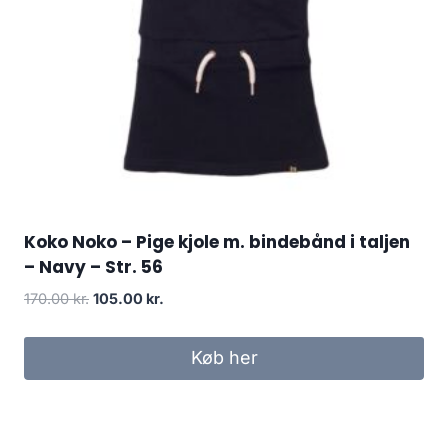
Koko Noko – Pige kjole m. bindebånd i taljen
– Navy – Str. 56
Original
Current
170.00
kr.
105.00
kr.
price
price
was:
is:
Køb her
170.00 kr..
105.00 kr..