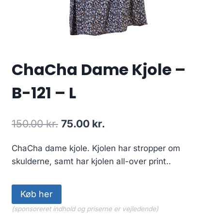
ChaCha Dame Kjole –
B-121 – L
Original
Current
150.00
kr.
75.00
kr.
price
price
ChaCha dame kjole. Kjolen har stropper om
was:
is:
skulderne, samt har kjolen all-over print..
150.00 kr..
75.00 kr..
Køb her
(sponsoreret indhold og priserne er vejledende)