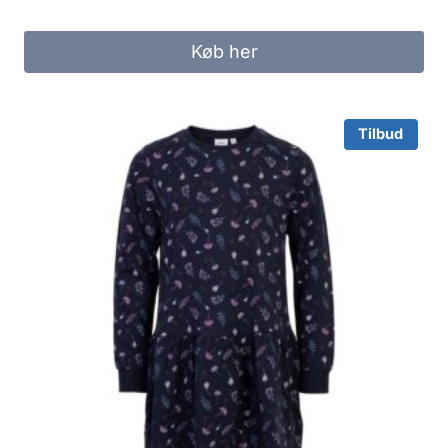
price
price
was:
is:
Køb her
130.00 kr..
65.00 kr..
Tilbud