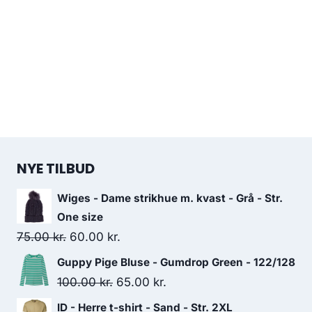
NYE TILBUD
Wiges - Dame strikhue m. kvast - Grå - Str.
One size
Original
Current
75.00
kr.
60.00
kr.
price
price
Guppy Pige Bluse - Gumdrop Green - 122/128
was:
is:
Original
Current
100.00
kr.
65.00
kr.
75.00 kr..
60.00 kr..
price
price
ID - Herre t-shirt - Sand - Str. 2XL