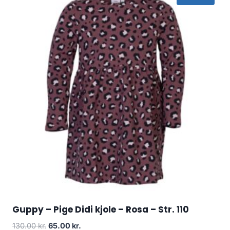
Guppy – Pige Didi kjole – Rosa – Str. 110
Original
Current
130.00
kr.
65.00
kr.