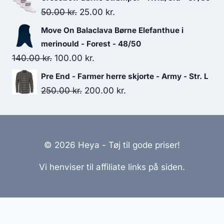
was:
is:
Original
Current
50.00
kr.
25.00
kr.
425.00 kr..
340.00 kr..
price
price
Move On Balaclava Børne Elefanthue i
was:
is:
merinould - Forest - 48/50
50.00 kr..
25.00 kr..
Original
Current
140.00
kr.
100.00
kr.
price
price
Pre End - Farmer herre skjorte - Army - Str. L
was:
is:
Original
Current
250.00
kr.
200.00
kr.
140.00 kr..
100.00 kr..
price
price
was:
is:
250.00 kr..
200.00 kr..
© 2026 Heya - Tøj til gode priser!
Vi henviser til affiliate links på siden.
Hjemmesider Til Salg
|
Hjemmeside Udvikling
|
Online