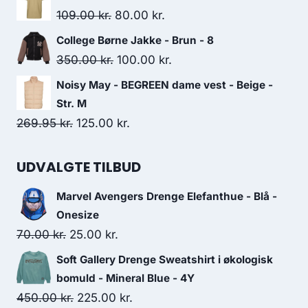
was:
is:
Original
Current
109.00
kr.
80.00
kr.
100.00 kr..
65.00 kr..
price
price
College Børne Jakke - Brun - 8
was:
is:
Original
Current
350.00
kr.
100.00
kr.
109.00 kr..
80.00 kr..
price
price
Noisy May - BEGREEN dame vest - Beige -
was:
is:
Str. M
350.00 kr..
100.00 kr..
Original
Current
269.95
kr.
125.00
kr.
price
price
was:
is:
UDVALGTE TILBUD
269.95 kr..
125.00 kr..
Marvel Avengers Drenge Elefanthue - Blå -
Onesize
Original
Current
70.00
kr.
25.00
kr.
price
price
Soft Gallery Drenge Sweatshirt i økologisk
was:
is:
bomuld - Mineral Blue - 4Y
70.00 kr..
25.00 kr..
Original
Current
450.00
kr.
225.00
kr.