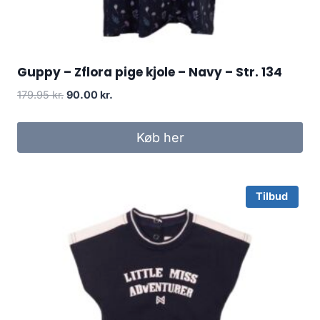
Guppy – Zflora pige kjole – Navy – Str. 134
Original
Current
179.95
kr.
90.00
kr.
price
price
was:
is:
Køb her
179.95 kr..
90.00 kr..
Tilbud