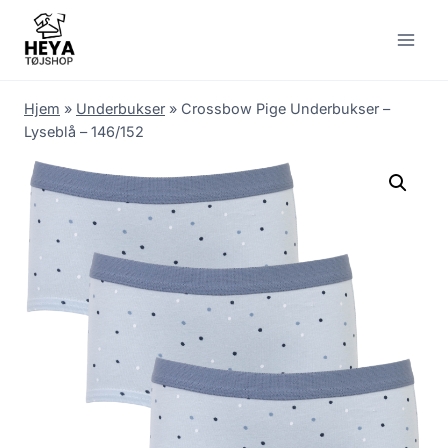
Skip
to
content
Hjem
»
Underbukser
»
Crossbow Pige Underbukser –
Lyseblå – 146/152