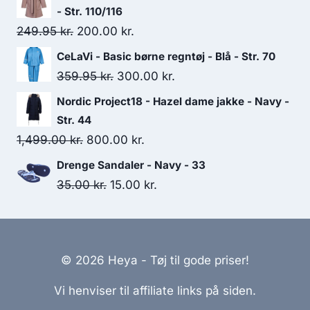
was:
is:
- Str. 110/116
175.00 kr..
125.00 kr..
Original
Current
249.95
kr.
200.00
kr.
price
price
CeLaVi - Basic børne regntøj - Blå - Str. 70
was:
is:
Original
Current
359.95
kr.
300.00
kr.
249.95 kr..
200.00 kr..
price
price
Nordic Project18 - Hazel dame jakke - Navy -
was:
is:
Str. 44
359.95 kr..
300.00 kr..
Original
Current
1,499.00
kr.
800.00
kr.
price
price
Drenge Sandaler - Navy - 33
was:
is:
Original
Current
35.00
kr.
15.00
kr.
1,499.00 kr..
800.00 kr..
price
price
was:
is:
35.00 kr..
15.00 kr..
© 2026 Heya - Tøj til gode priser!
Vi henviser til affiliate links på siden.