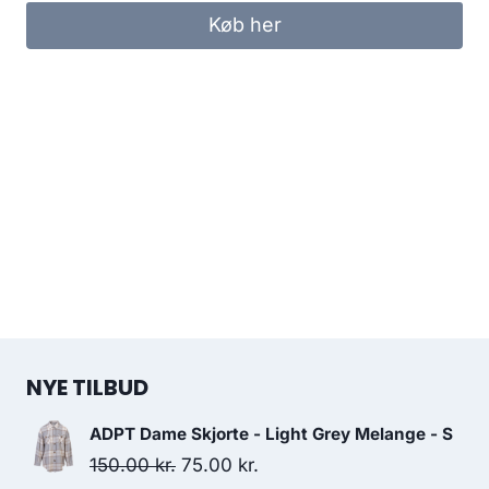
Køb her
NYE TILBUD
ADPT Dame Skjorte - Light Grey Melange - S
Original
Current
150.00
kr.
75.00
kr.