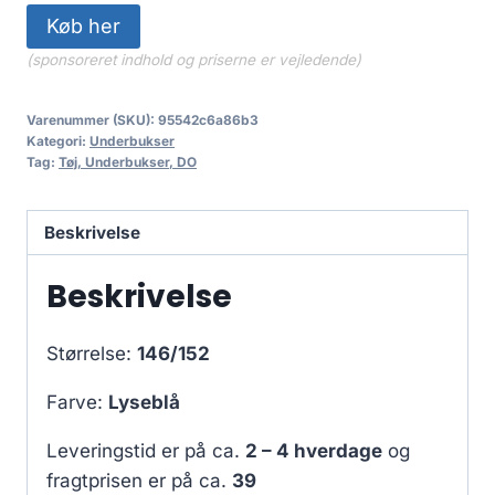
Køb her
(sponsoreret indhold og priserne er vejledende)
Varenummer (SKU):
95542c6a86b3
Kategori:
Underbukser
Tag:
Tøj, Underbukser, DO
Beskrivelse
Beskrivelse
Størrelse:
146/152
Farve:
Lyseblå
Leveringstid er på ca.
2 – 4 hverdage
og
fragtprisen er på ca.
39