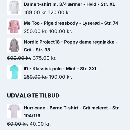
price
price
Dame t-shirt m. 3/4 ærmer - Hvid - Str. XL
was:
is:
Original
Current
169.00
kr.
120.00
kr.
150.00 kr..
75.00 kr..
price
price
Me Too - Pige dressbody - Lyserød - Str. 74
was:
is:
Original
Current
250.00
kr.
100.00
kr.
169.00 kr..
120.00 kr..
price
price
Nordic Project18 - Poppy dame regnjakke -
was:
is:
Grå - Str. 38
250.00 kr..
100.00 kr..
Original
Current
600.00
kr.
375.00
kr.
price
price
ID - Klassisk polo - Mint - Str. 3XL
was:
is:
Original
Current
259.00
kr.
190.00
kr.
600.00 kr..
375.00 kr..
price
price
was:
is:
UDVALGTE TILBUD
259.00 kr..
190.00 kr..
Hurricane - Børne T-shirt - Grå meleret - Str.
104/116
Original
Current
60.00
kr.
40.00
kr.