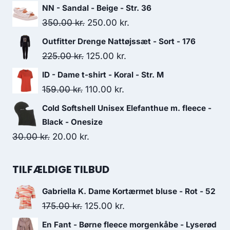
price
price
NN - Sandal - Beige - Str. 36
was:
is:
Original
Current
350.00
kr.
250.00
kr.
60.00 kr..
40.00 kr..
price
price
Outfitter Drenge Nattøjssæt - Sort - 176
was:
is:
Original
Current
225.00
kr.
125.00
kr.
350.00 kr..
250.00 kr..
price
price
ID - Dame t-shirt - Koral - Str. M
was:
is:
Original
Current
159.00
kr.
110.00
kr.
225.00 kr..
125.00 kr..
price
price
Cold Softshell Unisex Elefanthue m. fleece -
was:
is:
Black - Onesize
159.00 kr..
110.00 kr..
Original
Current
30.00
kr.
20.00
kr.
price
price
was:
is:
TILFÆLDIGE TILBUD
30.00 kr..
20.00 kr..
Gabriella K. Dame Kortærmet bluse - Rot - 52
Original
Current
175.00
kr.
125.00
kr.
price
price
En Fant - Børne fleece morgenkåbe - Lyserød