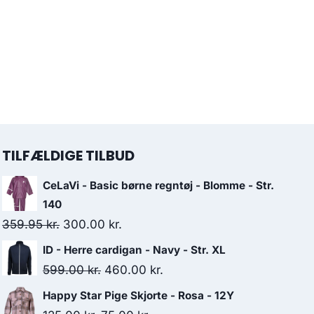
TILFÆLDIGE TILBUD
CeLaVi - Basic børne regntøj - Blomme - Str.
140
Original
Current
359.95
kr.
300.00
kr.
price
price
ID - Herre cardigan - Navy - Str. XL
was:
is:
Original
Current
599.00
kr.
460.00
kr.
359.95 kr..
300.00 kr..
price
price
Happy Star Pige Skjorte - Rosa - 12Y
was:
is: