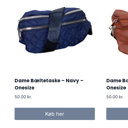
Dame Bæltetaske – Navy –
Dame Bæ
Onesize
Onesize
50.00
kr.
50.00
kr.
Køb her