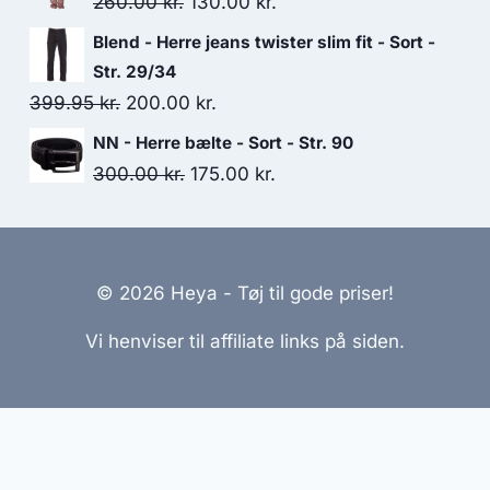
Original
Current
260.00
kr.
130.00
kr.
299.95 kr..
150.00 kr..
price
price
Blend - Herre jeans twister slim fit - Sort -
was:
is:
Str. 29/34
260.00 kr..
130.00 kr..
Original
Current
399.95
kr.
200.00
kr.
price
price
NN - Herre bælte - Sort - Str. 90
was:
is:
Original
Current
300.00
kr.
175.00
kr.
399.95 kr..
200.00 kr..
price
price
was:
is:
300.00 kr..
175.00 kr..
© 2026 Heya - Tøj til gode priser!
Vi henviser til affiliate links på siden.
emmesider Til Salg
|
Hjemmeside Udvikling
|
Online Til