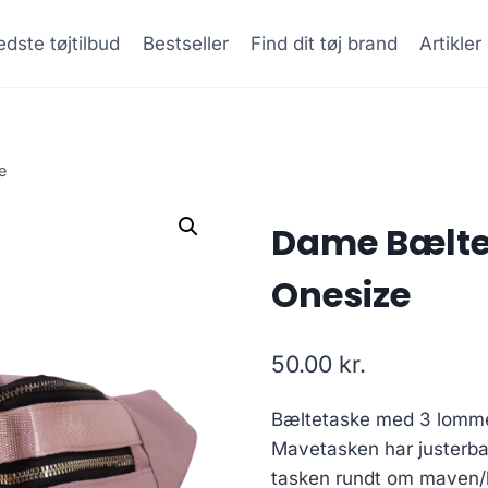
dste tøjtilbud
Bestseller
Find dit tøj brand
Artikle
e
Dame Bæltet
Onesize
50.00
kr.
Bæltetaske med 3 lommer
Mavetasken har justerba
tasken rundt om maven/