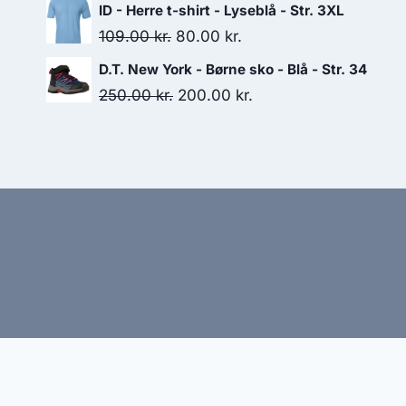
price
price
ID - Herre t-shirt - Lyseblå - Str. 3XL
was:
is:
Original
Current
109.00
kr.
80.00
kr.
185.00 kr..
100.00 kr..
price
price
D.T. New York - Børne sko - Blå - Str. 34
was:
is:
Original
Current
250.00
kr.
200.00
kr.
109.00 kr..
80.00 kr..
price
price
was:
is:
250.00 kr..
200.00 kr..
Hj