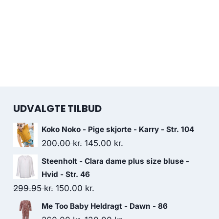
UDVALGTE TILBUD
Koko Noko - Pige skjorte - Karry - Str. 104
Original
Current
200.00
kr.
145.00
kr.
price
price
Steenholt - Clara dame plus size bluse -
was:
is:
Hvid - Str. 46
200.00 kr..
145.00 kr..
Original
Current
299.95
kr.
150.00
kr.
price
price
Me Too Baby Heldragt - Dawn - 86
was:
is: