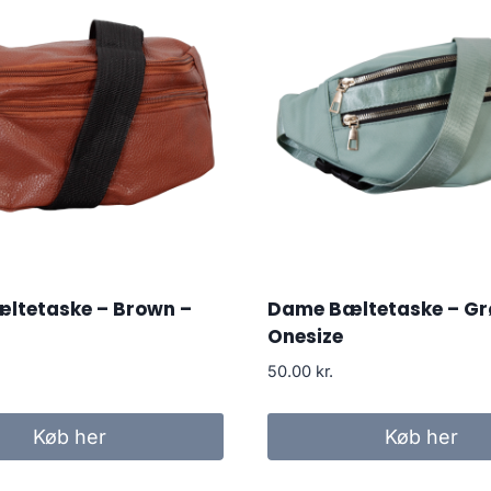
ltetaske – Brown –
Dame Bæltetaske – Gr
Onesize
50.00
kr.
Køb her
Køb her