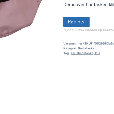
Derudover har tasken klik
Køb her
(sponsoreret indhold og priser
Varenummer (SKU):
f0826683a9
Kategori:
Bæltetaske
Tag:
Tøj, Bæltetaske, DO