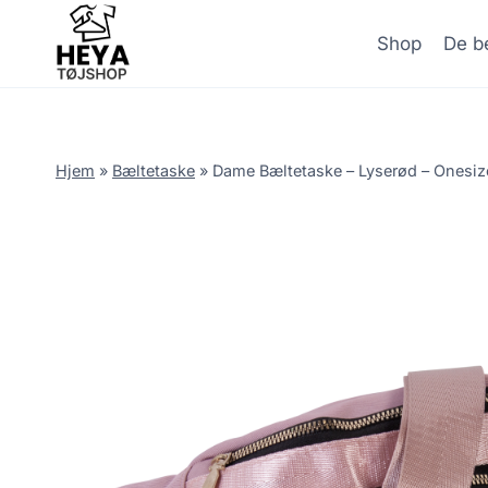
Skip
to
Shop
De be
content
Hjem
»
Bæltetaske
»
Dame Bæltetaske – Lyserød – Onesiz