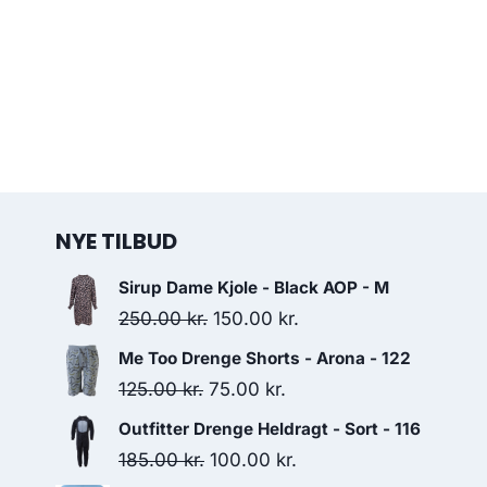
NYE TILBUD
Sirup Dame Kjole - Black AOP - M
Original
Current
250.00
kr.
150.00
kr.
price
price
Me Too Drenge Shorts - Arona - 122
was:
is:
Original
Current
125.00
kr.
75.00
kr.
250.00 kr..
150.00 kr..
price
price
Outfitter Drenge Heldragt - Sort - 116
was:
is:
Original
Current
185.00
kr.
100.00
kr.
125.00 kr..
75.00 kr..