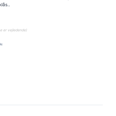
lås..
ne er vejledende)
dc