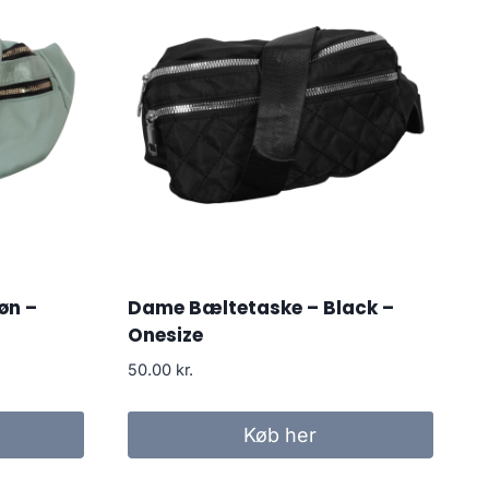
øn –
Dame Bæltetaske – Black –
Onesize
50.00
kr.
Køb her