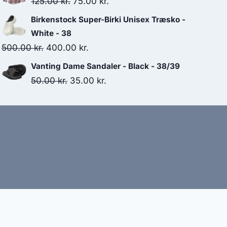
Original
Current
125.00
kr.
75.00
kr.
599.00 kr..
460.00 kr..
price
price
Birkenstock Super-Birki Unisex Træsko -
was:
is:
White - 38
125.00 kr..
75.00 kr..
Original
Current
500.00
kr.
400.00
kr.
price
price
Vanting Dame Sandaler - Black - 38/39
was:
is:
Original
Current
50.00
kr.
35.00
kr.
500.00 kr..
400.00 kr..
price
price
was:
is:
50.00 kr..
35.00 kr..
bud