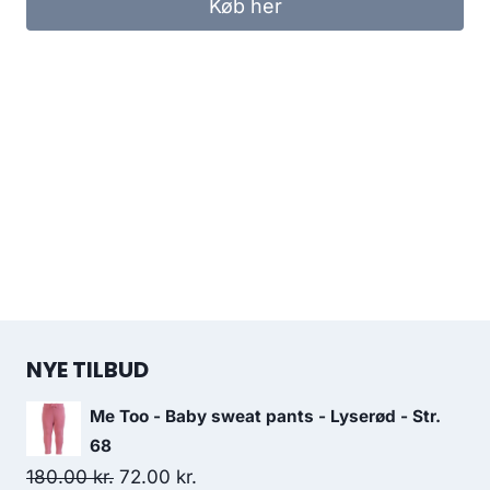
Køb her
700.00 kr..
350.00 kr..
NYE TILBUD
Me Too - Baby sweat pants - Lyserød - Str.
68
Original
Current
180.00
kr.
72.00
kr.