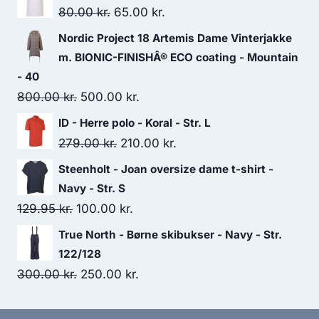
Original
Current
80.00
kr.
65.00
kr.
price
price
Nordic Project 18 Artemis Dame Vinterjakke
was:
is:
m. BIONIC-FINISHÂ® ECO coating - Mountain
80.00 kr..
65.00 kr..
- 40
Original
Current
800.00
kr.
500.00
kr.
price
price
ID - Herre polo - Koral - Str. L
was:
is:
Original
Current
279.00
kr.
210.00
kr.
800.00 kr..
500.00 kr..
price
price
Steenholt - Joan oversize dame t-shirt -
was:
is:
Navy - Str. S
279.00 kr..
210.00 kr..
Original
Current
129.95
kr.
100.00
kr.
price
price
True North - Børne skibukser - Navy - Str.
was:
is:
122/128
129.95 kr..
100.00 kr..
Original
Current
300.00
kr.
250.00
kr.
price
price
was:
is: