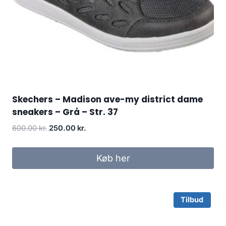
Skechers – Madison ave-my district dame
sneakers – Grå – Str. 37
Original
Current
600.00
kr.
250.00
kr.
price
price
was:
is:
Køb her
600.00 kr..
250.00 kr..
Tilbud