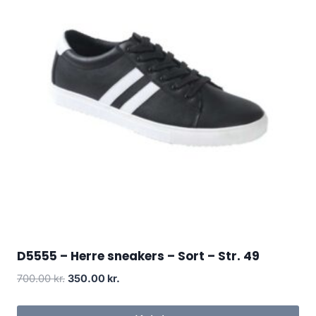
D5555 – Herre sneakers – Sort – Str. 49
Original
Current
700.00
kr.
350.00
kr.
price
price
was:
is: