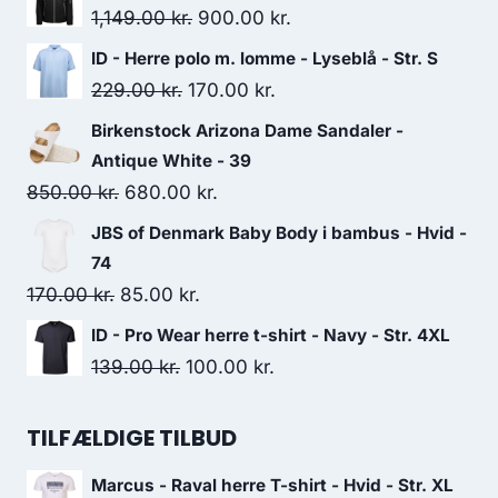
Original
Current
1,149.00
kr.
900.00
kr.
price
price
ID - Herre polo m. lomme - Lyseblå - Str. S
was:
is:
Original
Current
229.00
kr.
170.00
kr.
1,149.00 kr..
900.00 kr..
price
price
Birkenstock Arizona Dame Sandaler -
was:
is:
Antique White - 39
229.00 kr..
170.00 kr..
Original
Current
850.00
kr.
680.00
kr.
price
price
JBS of Denmark Baby Body i bambus - Hvid -
was:
is:
74
850.00 kr..
680.00 kr..
Original
Current
170.00
kr.
85.00
kr.
price
price
ID - Pro Wear herre t-shirt - Navy - Str. 4XL
was:
is:
Original
Current
139.00
kr.
100.00
kr.
170.00 kr..
85.00 kr..
price
price
was:
is:
TILFÆLDIGE TILBUD
139.00 kr..
100.00 kr..
Marcus - Raval herre T-shirt - Hvid - Str. XL