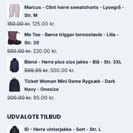
price
price
Marcus - Clint herre sweatshorts - Lysegrå -
was:
is:
Str. M
180.00 kr..
72.00 kr..
Original
Current
150.00
kr.
125.00
kr.
price
price
Me Too - Børne trigger termostøvle - Lilla -
was:
is:
Str. 26
150.00 kr..
125.00 kr..
Original
Current
550.00
kr.
220.00
kr.
price
price
Blend - Herre plus size jakke - Blå - Str. 3XL
was:
is:
Original
Current
599.95
kr.
500.00
kr.
550.00 kr..
220.00 kr..
price
price
Ticket Woman Mini Dame Rygsæk - Dark
was:
is:
Navy - Onesize
599.95 kr..
500.00 kr..
Original
Current
200.00
kr.
95.00
kr.
price
price
was:
is:
UDVALGTE TILBUD
200.00 kr..
95.00 kr..
ID - Herre vinterjakke - Sort - Str. L