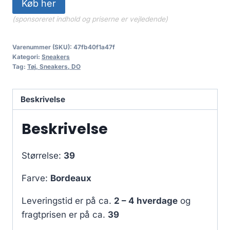
Køb her
(sponsoreret indhold og priserne er vejledende)
Varenummer (SKU):
47fb40f1a47f
Kategori:
Sneakers
Tag:
Tøj, Sneakers, DO
Beskrivelse
Beskrivelse
Størrelse:
39
Farve:
Bordeaux
Leveringstid er på ca.
2 – 4 hverdage
og
fragtprisen er på ca.
39