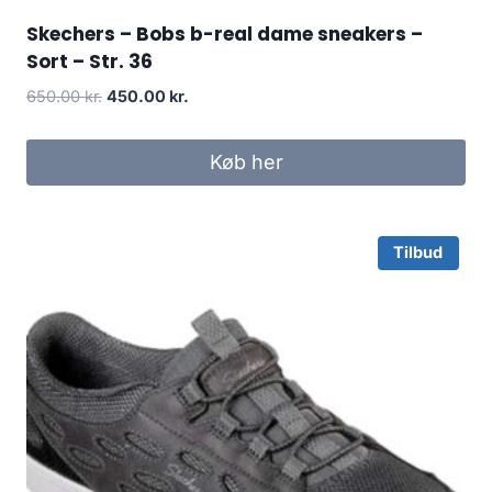
Skechers – Bobs b-real dame sneakers –
Sort – Str. 36
Original
Current
650.00
kr.
450.00
kr.
price
price
was:
is:
Køb her
650.00 kr..
450.00 kr..
Tilbud