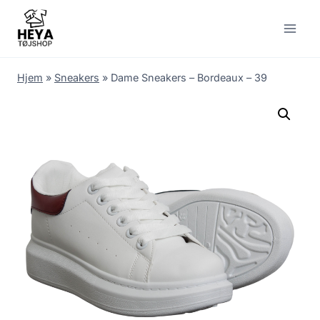
Skip
to
content
Hjem
»
Sneakers
»
Dame Sneakers – Bordeaux – 39