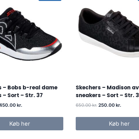
s – Bobs b-real dame
Skechers – Madison a
 – Sort – Str. 37
sneakers – Sort – Str. 
Original
Current
Original
Current
450.00
kr.
650.00
kr.
250.00
kr.
price
price
price
price
was:
is:
was:
is:
Køb her
Køb her
650.00 kr..
450.00 kr..
650.00 kr..
250.00 k