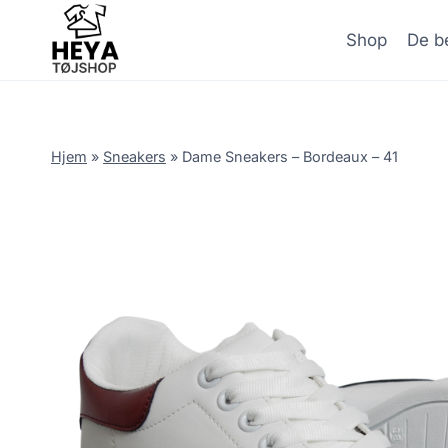
Skip
to
Shop
De be
content
Hjem
»
Sneakers
»
Dame Sneakers – Bordeaux – 41