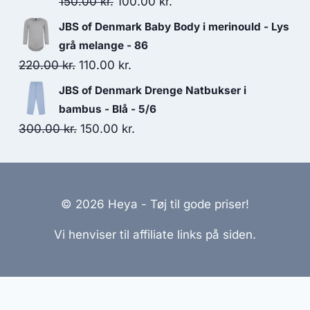
Original
Current
150.00
kr.
100.00
kr.
299.95 kr..
150.00 kr..
price
price
JBS of Denmark Baby Body i merinould - Lys
was:
is:
grå melange - 86
150.00 kr..
100.00 kr..
Original
Current
220.00
kr.
110.00
kr.
price
price
JBS of Denmark Drenge Natbukser i
was:
is:
bambus - Blå - 5/6
220.00 kr..
110.00 kr..
Original
Current
300.00
kr.
150.00
kr.
price
price
was:
is:
300.00 kr..
150.00 kr..
© 2026 Heya - Tøj til gode priser!
Vi henviser til affiliate links på siden.
emmesider Til Salg
|
Hjemmeside Udvikling
|
Online Til