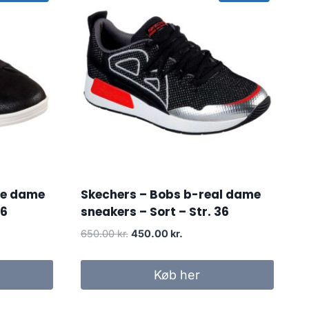
ve dame
Skechers – Bobs b-real dame
36
sneakers – Sort – Str. 36
Original
Current
650.00
kr.
450.00
kr.
price
price
was:
is:
Køb her
r..
650.00 kr..
450.00 kr..