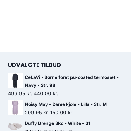
UDVALGTE TILBUD
CeLaVi - Børne foret pu-coated termosæt -
Navy - Str. 98
Original
Current
499.95
kr.
440.00
kr.
price
price
Noisy May - Dame kjole - Lilla - Str. M
was:
is:
Original
Current
299.95
kr.
150.00
kr.
499.95 kr..
440.00 kr..
price
price
Duffy Drenge Sko - White - 31
was:
is: