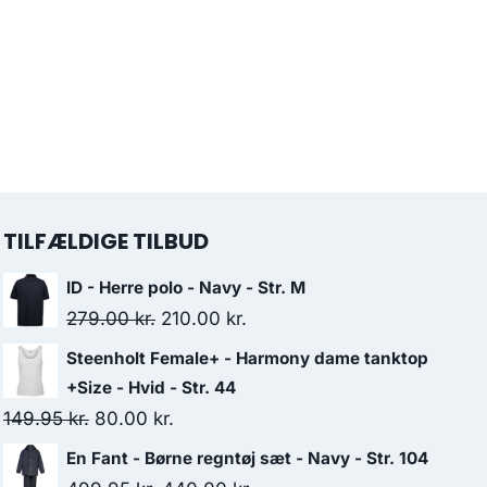
TILFÆLDIGE TILBUD
ID - Herre polo - Navy - Str. M
Original
Current
279.00
kr.
210.00
kr.
price
price
Steenholt Female+ - Harmony dame tanktop
was:
is:
+Size - Hvid - Str. 44
279.00 kr..
210.00 kr..
Original
Current
149.95
kr.
80.00
kr.
price
price
En Fant - Børne regntøj sæt - Navy - Str. 104
was:
is: