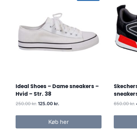
Ideal Shoes – Dame sneakers –
Skecher
Hvid – Str. 38
sneakers
Original
Current
250.00
kr.
125.00
kr.
650.00
kr.
price
price
was:
is:
Køb her
250.00 kr..
125.00 kr..