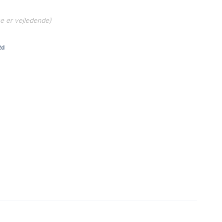
ne er vejledende)
2d