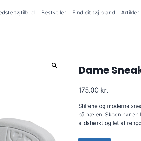
dste tøjtilbud
Bestseller
Find dit tøj brand
Artikle
Dame Sneake
175.00
kr.
Stilrene og moderne snea
på hælen. Skoen har en k
slidstærkt og let at rengø