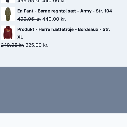
Original
Current
499.95
kr.
440.00
kr.
149.95 kr..
80.00 kr..
price
price
En Fant - Børne regntøj sæt - Army - Str. 104
was:
is:
Original
Current
499.95
kr.
440.00
kr.
499.95 kr..
440.00 kr..
price
price
Produkt - Herre hættetrøje - Bordeaux - Str.
was:
is:
XL
499.95 kr..
440.00 kr..
Original
Current
249.95
kr.
225.00
kr.
price
price
was:
is:
249.95 kr..
225.00 kr..
bud