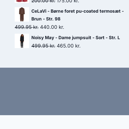
Original
Current
200.00
kr.
175.00
kr.
185.00 kr..
110.00 kr..
price
price
CeLaVi - Børne foret pu-coated termosæt -
was:
is:
Brun - Str. 98
200.00 kr..
175.00 kr..
Original
Current
499.95
kr.
440.00
kr.
price
price
Noisy May - Dame jumpsuit - Sort - Str. L
was:
is:
Original
Current
499.95
kr.
465.00
kr.
499.95 kr..
440.00 kr..
price
price
was:
is:
499.95 kr..
465.00 kr..
Hj