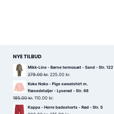
NYE TILBUD
Mikk-Line - Børne termosæt - Sand - Str. 122
Original
Current
279.00
kr.
225.00
kr.
price
price
Koko Noko - Pige sweatshirt m.
was:
is:
flæsedetaljer - Lyserød - Str. 68
279.00 kr..
225.00 kr..
Original
Current
185.00
kr.
110.00
kr.
price
price
Kappa - Herre badeshorts - Rød - Str. S
was:
is: