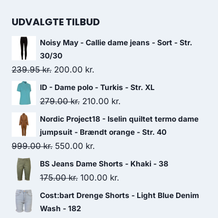
price
price
was:
is:
UDVALGTE TILBUD
399.95 kr..
200.00 kr..
Noisy May - Callie dame jeans - Sort - Str.
30/30
Original
Current
239.95
kr.
200.00
kr.
price
price
ID - Dame polo - Turkis - Str. XL
was:
is:
Original
Current
279.00
kr.
210.00
kr.
239.95 kr..
200.00 kr..
price
price
Nordic Project18 - Iselin quiltet termo dame
was:
is:
jumpsuit - Brændt orange - Str. 40
279.00 kr..
210.00 kr..
Original
Current
999.00
kr.
550.00
kr.
price
price
BS Jeans Dame Shorts - Khaki - 38
was:
is:
Original
Current
175.00
kr.
100.00
kr.
999.00 kr..
550.00 kr..
price
price
Cost:bart Drenge Shorts - Light Blue Denim
was:
is:
Wash - 182