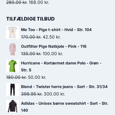
175.00 kr..
100.00 kr..
Original
Current
280.00
kr.
168.00
kr.
price
price
was:
is:
TILFÆLDIGE TILBUD
280.00 kr..
168.00 kr..
Me Too - Pige t-shirt - Hvid - Str. 104
Original
Current
170.00
kr.
42.50
kr.
price
price
Outfitter Pige Natkjole - Pink - 116
was:
is:
Original
Current
135.00
kr.
100.00
kr.
170.00 kr..
42.50 kr..
price
price
Hurricane - Kortærmet dame Polo - Grøn -
was:
is:
Str. S
135.00 kr..
100.00 kr..
Original
Current
180.00
kr.
50.00
kr.
price
price
Blend - Twister herre jeans - Sort - Str. 31/34
was:
is:
Original
Current
399.95
kr.
300.00
kr.
180.00 kr..
50.00 kr..
price
price
Adidas - Unisex børne sweatshirt - Sort - Str.
was:
is:
140