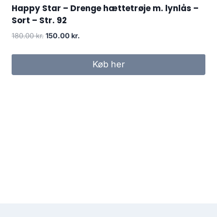
Happy Star – Drenge hættetrøje m. lynlås –
Sort – Str. 92
Original
Current
180.00
kr.
150.00
kr.
price
price
was:
is:
Køb her
180.00 kr..
150.00 kr..