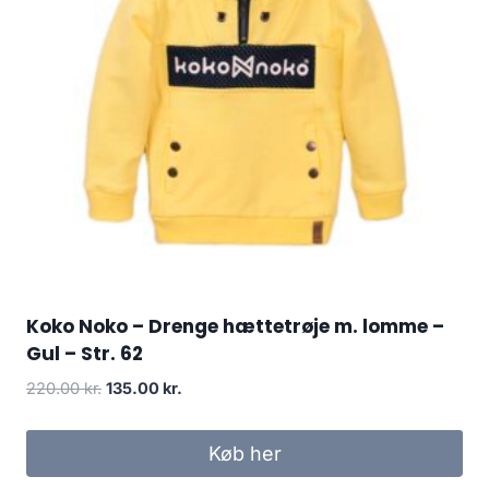
Koko Noko – Drenge hættetrøje m. lomme –
Gul – Str. 62
Original
Current
220.00
kr.
135.00
kr.
price
price
was:
is:
Køb her
220.00 kr..
135.00 kr..