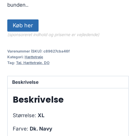
bunden..
Køb her
(sponsoreret indhold og priserne er vejledende)
Varenummer (SKU):
c89627cba46f
Kategori:
Hættetrøje
Tag:
Tøj, Hættetrøje, DO
Beskrivelse
Beskrivelse
Størrelse:
XL
Farve:
Dk. Navy