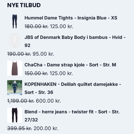
NYE TILBUD
Hummel Dame Tights - Insignia Blue - XS
Original
Current
180.00
kr.
125.00
kr.
price
price
JBS of Denmark Baby Body i bambus - Hvid -
was:
is:
92
180.00 kr..
125.00 kr..
Original
Current
190.00
kr.
95.00
kr.
price
price
ChaCha - Dame strap kjole - Sort - Str. M
was:
is:
Original
Current
150.00
kr.
125.00
kr.
190.00 kr..
95.00 kr..
price
price
KOPENHAKEN - Delilah quiltet damejakke -
was:
is:
Sort - Str. 36
150.00 kr..
125.00 kr..
Original
Current
1,199.00
kr.
600.00
kr.
price
price
Blend - herre jeans - twister fit - Sort - Str.
was:
is:
27/32
1,199.00 kr..
600.00 kr..
Original
Current
399.95
kr.
200.00
kr.