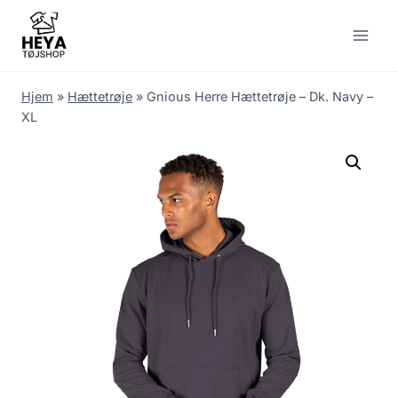
Skip
to
content
Hjem
»
Hættetrøje
»
Gnious Herre Hættetrøje – Dk. Navy –
XL