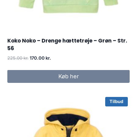
Koko Noko – Drenge hættetrøje – Grøn – Str.
56
Original
Current
225.00
kr.
170.00
kr.
price
price
was:
is:
Køb her
225.00 kr..
170.00 kr..
Tilbud