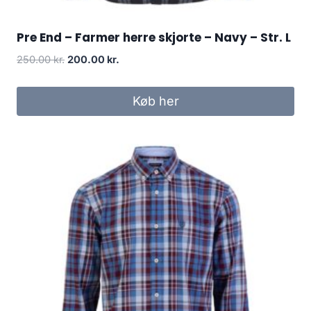
Pre End – Farmer herre skjorte – Navy – Str. L
Original
Current
250.00
kr.
200.00
kr.
price
price
was:
is:
Køb her
250.00 kr..
200.00 kr..