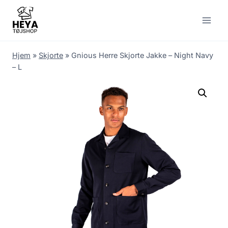
Skip
to
content
Hjem
»
Skjorte
»
Gnious Herre Skjorte Jakke – Night Navy
– L