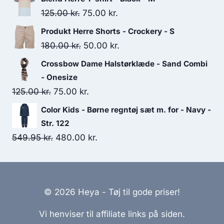
was:
is:
Original
Current
125.00
kr.
75.00
kr.
229.95 kr..
210.00 kr..
price
price
Produkt Herre Shorts - Crockery - S
was:
is:
Original
Current
180.00
kr.
50.00
kr.
125.00 kr..
75.00 kr..
price
price
Crossbow Dame Halstørklæde - Sand Combi
was:
is:
- Onesize
180.00 kr..
50.00 kr..
Original
Current
125.00
kr.
75.00
kr.
price
price
Color Kids - Børne regntøj sæt m. for - Navy -
was:
is:
Str. 122
125.00 kr..
75.00 kr..
Original
Current
549.95
kr.
480.00
kr.
price
price
was:
is:
549.95 kr..
480.00 kr..
© 2026 Heya - Tøj til gode priser!
Vi henviser til affiliate links på siden.