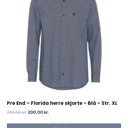
Pre End – Florida herre skjorte – Blå – Str. XL
Original
Current
250.00
kr.
200.00
kr.
price
price
was:
is: