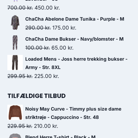
250.00 kr..
150.00 kr..
Original
Current
700.00
kr.
450.00
kr.
price
price
ChaCha Abelone Dame Tunika - Purple - M
was:
is:
Original
Current
290.00
kr.
175.00
kr.
700.00 kr..
450.00 kr..
price
price
ChaCha Dame Bukser - Navy/blomster - M
was:
is:
Original
Current
100.00
kr.
65.00
kr.
290.00 kr..
175.00 kr..
price
price
Loaded Mens - Joss herre trekking bukser -
was:
is:
Army - Str. 8XL
100.00 kr..
65.00 kr..
Original
Current
299.95
kr.
225.00
kr.
price
price
was:
is:
TILFÆLDIGE TILBUD
299.95 kr..
225.00 kr..
Noisy May Curve - Timmy plus size dame
striktrøje - Cappuccino - Str. 48
Original
Current
229.95
kr.
210.00
kr.
price
price
Blend Herre T-shirt - Black - M