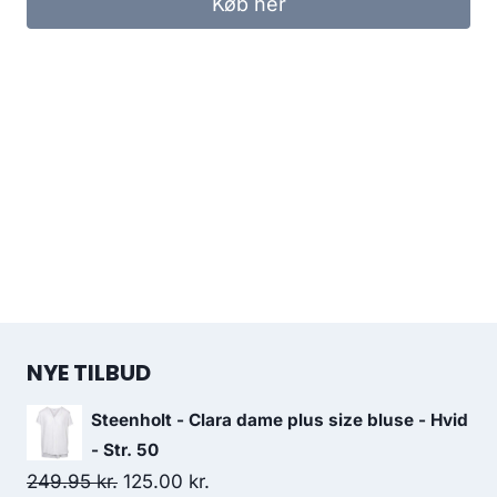
Køb her
499.95 kr..
250.00 kr..
NYE TILBUD
Steenholt - Clara dame plus size bluse - Hvid
- Str. 50
Original
Current
249.95
kr.
125.00
kr.