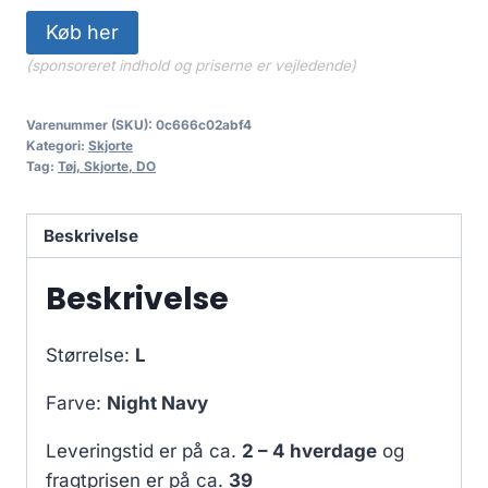
Køb her
(sponsoreret indhold og priserne er vejledende)
Varenummer (SKU):
0c666c02abf4
Kategori:
Skjorte
Tag:
Tøj, Skjorte, DO
Beskrivelse
Beskrivelse
Størrelse:
L
Farve:
Night Navy
Leveringstid er på ca.
2 – 4 hverdage
og
fragtprisen er på ca.
39