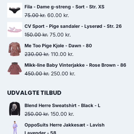
price
price
Fila - Dame g-streng - Sort - Str. XS
was:
is:
Original
Current
75.00
kr.
60.00
kr.
249.95 kr..
125.00 kr..
price
price
CV Sport - Pige sandaler - Lyserød - Str. 26
was:
is:
Original
Current
150.00
kr.
75.00
kr.
75.00 kr..
60.00 kr..
price
price
Me Too Pige Kjole - Dawn - 80
was:
is:
Original
Current
230.00
kr.
110.00
kr.
150.00 kr..
75.00 kr..
price
price
Mikk-line Baby Vinterjakke - Rose Brown - 86
was:
is:
Original
Current
450.00
kr.
250.00
kr.
230.00 kr..
110.00 kr..
price
price
was:
is:
UDVALGTE TILBUD
450.00 kr..
250.00 kr..
Blend Herre Sweatshirt - Black - L
Original
Current
250.00
kr.
150.00
kr.
price
price
OppoSuits Herre Jakkesæt - Lavish
was:
is:
Lavender - 58