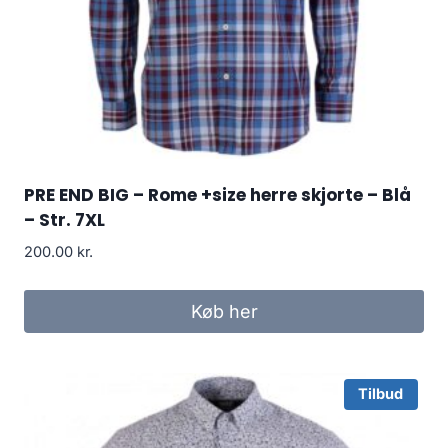
PRE END BIG – Rome +size herre skjorte – Blå
– Str. 7XL
200.00
kr.
Køb her
Tilbud