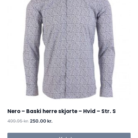
Nero – Baski herre skjorte – Hvid – Str. S
Original
Current
499.95
kr.
250.00
kr.
price
price
was:
is: