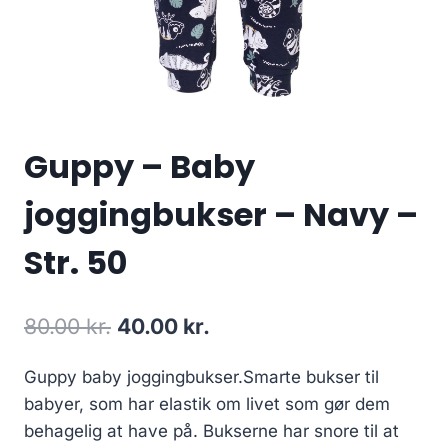
Guppy – Baby
joggingbukser – Navy –
Str. 50
Original
Current
80.00
kr.
40.00
kr.
price
price
Guppy baby joggingbukser.Smarte bukser til
was:
is:
babyer, som har elastik om livet som gør dem
80.00 kr..
40.00 kr..
behagelig at have på. Bukserne har snore til at