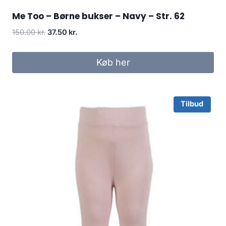
Me Too – Børne bukser – Navy – Str. 62
Original
Current
150.00
kr.
37.50
kr.
price
price
was:
is:
Køb her
150.00 kr..
37.50 kr..
Tilbud