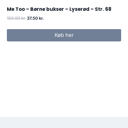
Me Too – Børne bukser – Lyserød – Str. 68
Original
Current
150.00
kr.
37.50
kr.
price
price
was:
is:
Køb her
150.00 kr..
37.50 kr..