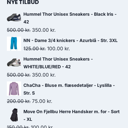
NYE TILBUD
Hummel Thor Unisex Sneakers - Black Iris -
42
Original
Current
500.00
kr.
350.00
kr.
price
price
NN - Dame 3/4 knickers - Azurblå - Str. 3XL
was:
is:
Original
Current
125.00
kr.
100.00
kr.
500.00 kr..
350.00 kr..
price
price
Hummel Thor Unisex Sneakers -
was:
is:
WHITE/BLUE/RED - 42
125.00 kr..
100.00 kr..
Original
Current
500.00
kr.
350.00
kr.
price
price
ChaCha - Bluse m. flæsedetaljer - Lyslilla -
was:
is:
Str. S
500.00 kr..
350.00 kr..
Original
Current
200.00
kr.
75.00
kr.
price
price
Move On Fjellbu Herre Handsker m. for - Sort
was:
is:
- XL
200.00 kr..
75.00 kr..
Original
Current
150.00
kr.
100.00
kr.