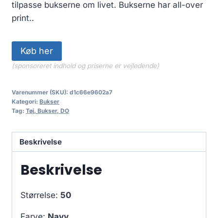
tilpasse bukserne om livet. Bukserne har all-over
print..
Køb her
(sponsoreret indhold og priserne er vejledende)
Varenummer (SKU):
d1c66e9602a7
Kategori:
Bukser
Tag:
Tøj, Bukser, DO
Beskrivelse
Beskrivelse
Størrelse:
50
Farve:
Navy