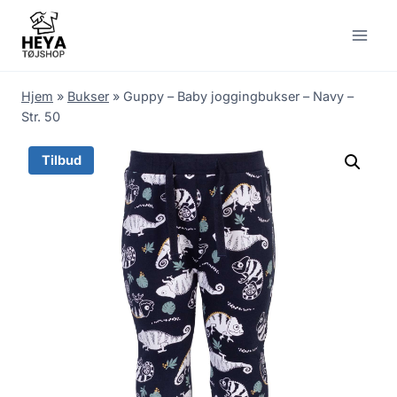
Skip
to
content
Hjem
»
Bukser
»
Guppy – Baby joggingbukser – Navy –
Str. 50
Tilbud