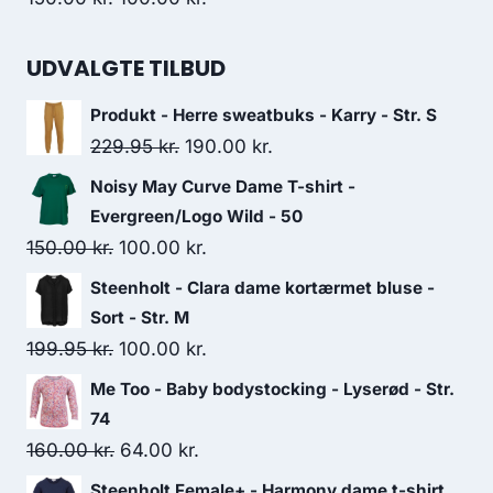
price
price
was:
is:
UDVALGTE TILBUD
150.00 kr..
100.00 kr..
Produkt - Herre sweatbuks - Karry - Str. S
Original
Current
229.95
kr.
190.00
kr.
price
price
Noisy May Curve Dame T-shirt -
was:
is:
Evergreen/Logo Wild - 50
229.95 kr..
190.00 kr..
Original
Current
150.00
kr.
100.00
kr.
price
price
Steenholt - Clara dame kortærmet bluse -
was:
is:
Sort - Str. M
150.00 kr..
100.00 kr..
Original
Current
199.95
kr.
100.00
kr.
price
price
Me Too - Baby bodystocking - Lyserød - Str.
was:
is:
74
199.95 kr..
100.00 kr..
Original
Current
160.00
kr.
64.00
kr.
price
price
Steenholt Female+ - Harmony dame t-shirt