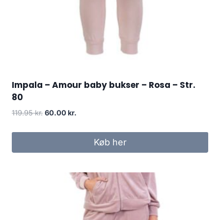
Impala – Amour baby bukser – Rosa – Str.
80
Original
Current
119.95
kr.
60.00
kr.
price
price
was:
is:
Køb her
119.95 kr..
60.00 kr..