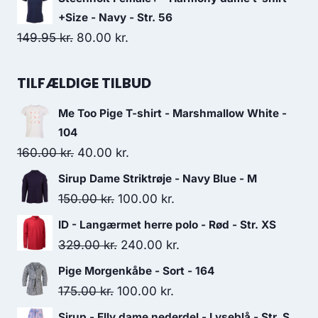
was:
is:
+Size - Navy - Str. 56
160.00 kr..
64.00 kr..
Original
Current
149.95
kr.
80.00
kr.
price
price
was:
is:
TILFÆLDIGE TILBUD
149.95 kr..
80.00 kr..
Me Too Pige T-shirt - Marshmallow White -
104
Original
Current
160.00
kr.
40.00
kr.
price
price
Sirup Dame Striktrøje - Navy Blue - M
was:
is:
Original
Current
150.00
kr.
100.00
kr.
160.00 kr..
40.00 kr..
price
price
ID - Langærmet herre polo - Rød - Str. XS
was:
is:
Original
Current
329.00
kr.
240.00
kr.
150.00 kr..
100.00 kr..
price
price
Pige Morgenkåbe - Sort - 164
was:
is:
Original
Current
175.00
kr.
100.00
kr.
329.00 kr..
240.00 kr..
price
price
Sirup - Elly dame nederdel - Lyseblå - Str. S