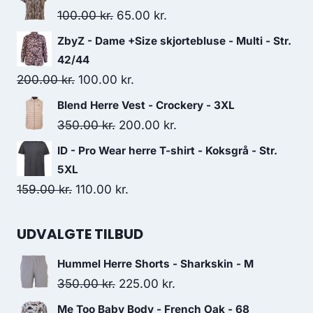
was:
is:
Original
Current
100.00
kr.
65.00
kr.
125.00 kr..
75.00 kr..
price
price
ZbyZ - Dame +Size skjortebluse - Multi - Str.
was:
is:
42/44
100.00 kr..
65.00 kr..
Original
Current
200.00
kr.
100.00
kr.
price
price
Blend Herre Vest - Crockery - 3XL
was:
is:
Original
Current
350.00
kr.
200.00
kr.
200.00 kr..
100.00 kr..
price
price
ID - Pro Wear herre T-shirt - Koksgrå - Str.
was:
is:
5XL
350.00 kr..
200.00 kr..
Original
Current
159.00
kr.
110.00
kr.
price
price
was:
is:
UDVALGTE TILBUD
159.00 kr..
110.00 kr..
Hummel Herre Shorts - Sharkskin - M
Original
Current
350.00
kr.
225.00
kr.
price
price
Me Too Baby Body - French Oak - 68