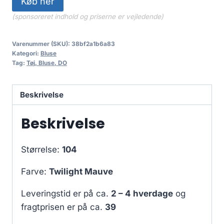
Køb her
(sponsoreret indhold og priserne er vejledende)
Varenummer (SKU):
38bf2a1b6a83
Kategori:
Bluse
Tag:
Tøj, Bluse, DO
Beskrivelse
Beskrivelse
Størrelse:
104
Farve:
Twilight Mauve
Leveringstid er på ca.
2 – 4 hverdage
og
fragtprisen er på ca.
39