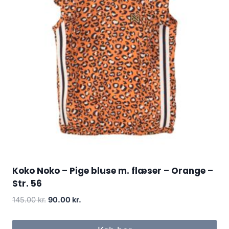
Koko Noko – Pige bluse m. flæser – Orange –
Str. 56
Original
Current
145.00
kr.
90.00
kr.
price
price
was:
is: