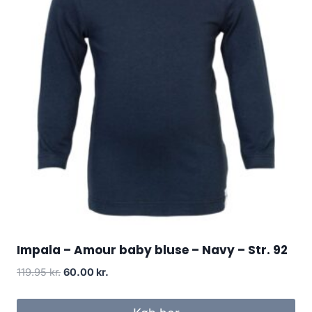
Impala – Amour baby bluse – Navy – Str. 92
Original
Current
119.95
kr.
60.00
kr.
price
price
was:
is: