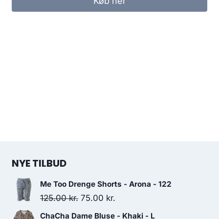
Køb her
119.95 kr..
60.00 kr..
NYE TILBUD
Me Too Drenge Shorts - Arona - 122
Original
Current
125.00
kr.
75.00
kr.
price
price
ChaCha Dame Bluse - Khaki - L