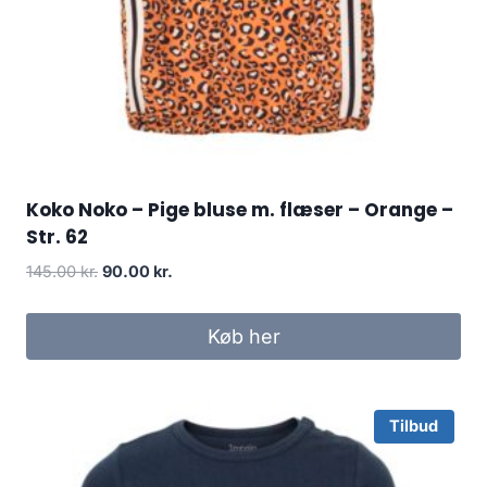
Koko Noko – Pige bluse m. flæser – Orange –
Str. 62
Original
Current
145.00
kr.
90.00
kr.
price
price
was:
is:
Køb her
145.00 kr..
90.00 kr..
Tilbud