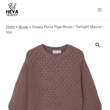
Skip
to
content
Hjem
»
Bluse
»
Guppy Focia Pige Bluse – Twilight Mauve –
104