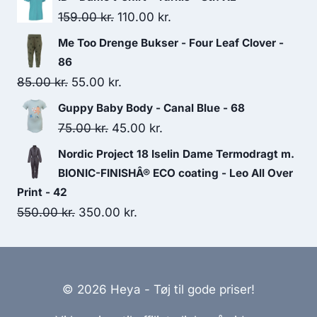
was:
is:
Original
Current
159.00
kr.
110.00
kr.
349.95 kr..
300.00 kr..
price
price
Me Too Drenge Bukser - Four Leaf Clover -
was:
is:
86
159.00 kr..
110.00 kr..
Original
Current
85.00
kr.
55.00
kr.
price
price
Guppy Baby Body - Canal Blue - 68
was:
is:
Original
Current
75.00
kr.
45.00
kr.
85.00 kr..
55.00 kr..
price
price
Nordic Project 18 Iselin Dame Termodragt m.
was:
is:
BIONIC-FINISHÂ® ECO coating - Leo All Over
75.00 kr..
45.00 kr..
Print - 42
Original
Current
550.00
kr.
350.00
kr.
price
price
was:
is:
550.00 kr..
350.00 kr..
© 2026 Heya - Tøj til gode priser!