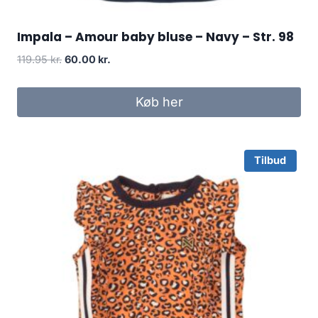
Impala – Amour baby bluse – Navy – Str. 98
Original
Current
119.95
kr.
60.00
kr.
price
price
was:
is:
Køb her
119.95 kr..
60.00 kr..
Tilbud