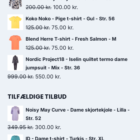
was:
is:
Original
Current
200.00
kr.
100.00
kr.
350.00 kr..
225.00 kr..
price
price
Koko Noko - Pige t-shirt - Gul - Str. 56
was:
is:
Original
Current
125.00
kr.
75.00
kr.
200.00 kr..
100.00 kr..
price
price
Blend Herre T-shirt - Fresh Salmon - M
was:
is:
Original
Current
125.00
kr.
75.00
kr.
125.00 kr..
75.00 kr..
price
price
Nordic Project18 - Iselin quiltet termo dame
was:
is:
jumpsuit - Mix - Str. 36
125.00 kr..
75.00 kr..
Original
Current
999.00
kr.
550.00
kr.
price
price
was:
is:
TILFÆLDIGE TILBUD
999.00 kr..
550.00 kr..
Noisy May Curve - Dame skjortekjole - Lilla -
Str. 52
Original
Current
349.95
kr.
300.00
kr.
price
price
ID - Dame t-shirt - Turkis - Str. XL