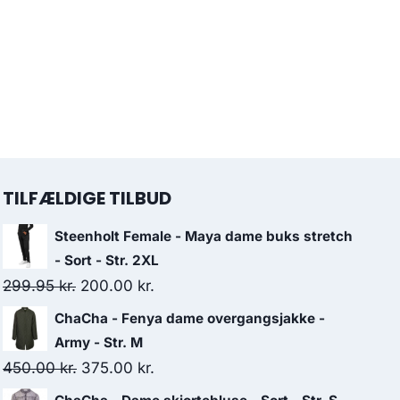
TILFÆLDIGE TILBUD
Steenholt Female - Maya dame buks stretch
- Sort - Str. 2XL
Original
Current
299.95
kr.
200.00
kr.
price
price
ChaCha - Fenya dame overgangsjakke -
was:
is:
Army - Str. M
299.95 kr..
200.00 kr..
Original
Current
450.00
kr.
375.00
kr.
price
price