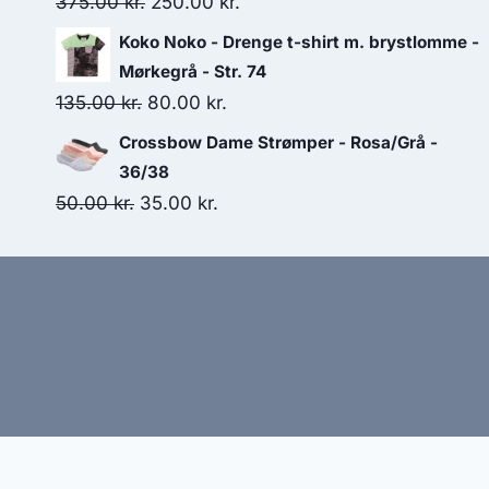
Original
Current
375.00
kr.
250.00
kr.
price
price
Koko Noko - Drenge t-shirt m. brystlomme -
was:
is:
Mørkegrå - Str. 74
375.00 kr..
250.00 kr..
Original
Current
135.00
kr.
80.00
kr.
price
price
Crossbow Dame Strømper - Rosa/Grå -
was:
is:
36/38
135.00 kr..
80.00 kr..
Original
Current
50.00
kr.
35.00
kr.
price
price
was:
is:
50.00 kr..
35.00 kr..
Hj