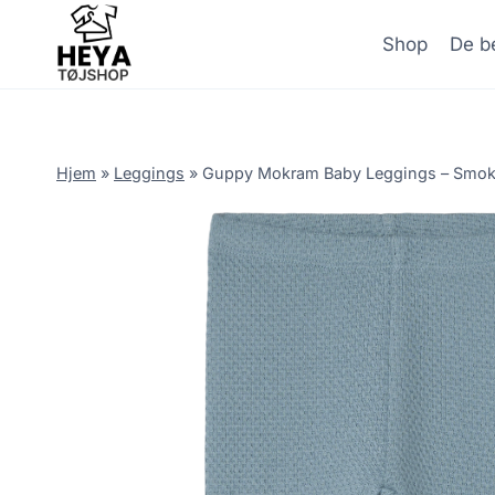
Skip
to
Shop
De be
content
Hjem
»
Leggings
»
Guppy Mokram Baby Leggings – Smoke