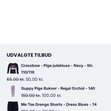
UDVALGTE TILBUD
Crossbow - Pige julebluse - Navy - Str.
110/116
Original
Current
65.00
kr.
50.00
kr.
price
price
Guppy Pige Bukser - Regal Orchid - 140
was:
is:
Original
Current
150.00
kr.
100.00
kr.
65.00 kr..
50.00 kr..
price
price
Me Too Drenge Shorts - Dress Blues - 74
was:
is: