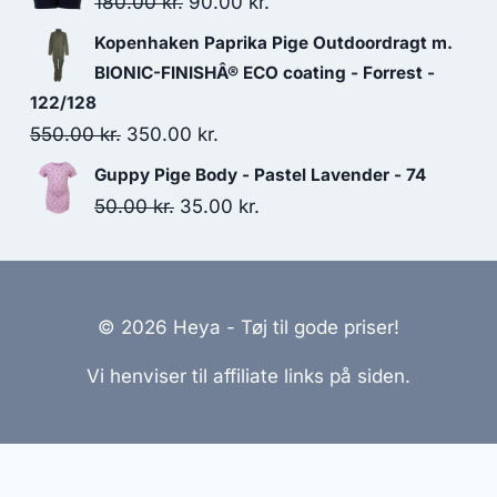
Original
Current
180.00
kr.
90.00
kr.
150.00 kr..
100.00 kr..
price
price
Kopenhaken Paprika Pige Outdoordragt m.
was:
is:
BIONIC-FINISHÂ® ECO coating - Forrest -
180.00 kr..
90.00 kr..
122/128
Original
Current
550.00
kr.
350.00
kr.
price
price
Guppy Pige Body - Pastel Lavender - 74
was:
is:
Original
Current
50.00
kr.
35.00
kr.
550.00 kr..
350.00 kr..
price
price
was:
is:
50.00 kr..
35.00 kr..
© 2026 Heya - Tøj til gode priser!
Vi henviser til affiliate links på siden.
emmesider Til Salg
|
Hjemmeside Udvikling
|
Online Til