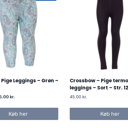
Pige Leggings – Grøn –
Crossbow – Pige term
leggings – Sort – Str. 1
iginal
Current
5.00
kr.
45.00
kr.
rice
price
as:
is:
Køb her
Køb her
.00 kr..
35.00 kr..