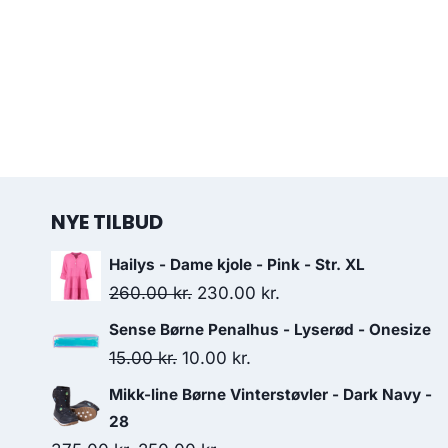
NYE TILBUD
Hailys - Dame kjole - Pink - Str. XL
Original
Current
260.00
kr.
230.00
kr.
price
price
Sense Børne Penalhus - Lyserød - Onesize
was:
is:
Original
Current
15.00
kr.
10.00
kr.
260.00 kr..
230.00 kr..
price
price
Mikk-line Børne Vinterstøvler - Dark Navy -
was:
is:
28
15.00 kr..
10.00 kr..