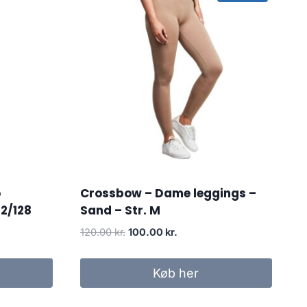
o
Crossbow – Dame leggings –
22/128
Sand – Str. M
Original
Current
120.00
kr.
100.00
kr.
price
price
was:
is:
Køb her
120.00 kr..
100.00 kr..