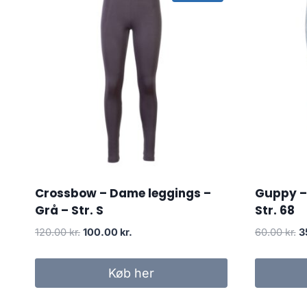
Crossbow – Dame leggings –
Guppy – 
Grå – Str. S
Str. 68
Original
Current
Or
120.00
kr.
100.00
kr.
60.00
kr.
3
price
price
p
was:
is:
w
Køb her
120.00 kr..
100.00 kr..
60