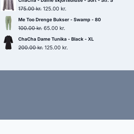
ChaCha - Dame skjortebluse - Sort - Str. S
was:
is:
Original
Current
175.00
kr.
125.00
kr.
450.00 kr..
375.00 kr..
price
price
Me Too Drenge Bukser - Swamp - 80
was:
is:
Original
Current
100.00
kr.
65.00
kr.
175.00 kr..
125.00 kr..
price
price
ChaCha Dame Tunika - Black - XL
was:
is:
Original
Current
200.00
kr.
125.00
kr.
100.00 kr..
65.00 kr..
price
price
was:
is:
200.00 kr..
125.00 kr..
bud