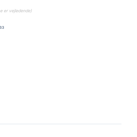
ne er vejledende)
63