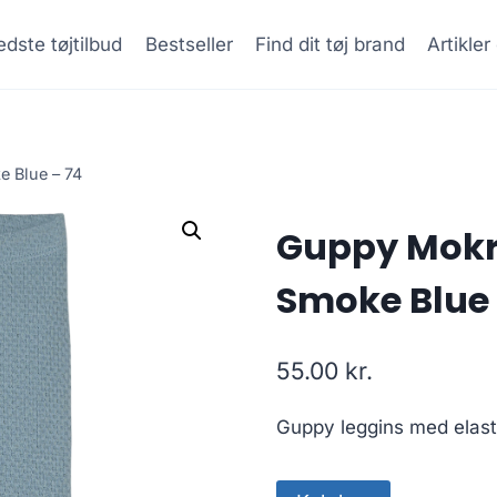
dste tøjtilbud
Bestseller
Find dit tøj brand
Artikle
 Blue – 74
Guppy Mokr
Smoke Blue 
55.00
kr.
Guppy leggins med elastik