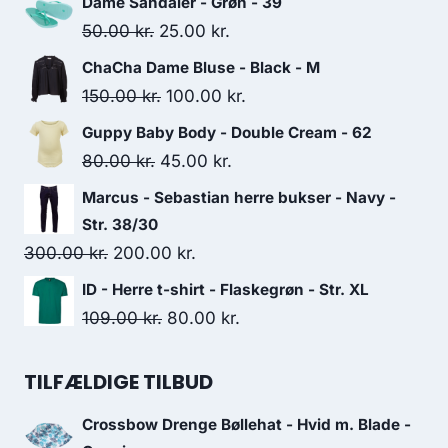
Dame Sandaler - Grøn - 39
Original
Current
50.00
kr.
25.00
kr.
price
price
ChaCha Dame Bluse - Black - M
was:
is:
Original
Current
150.00
kr.
100.00
kr.
50.00 kr..
25.00 kr..
price
price
Guppy Baby Body - Double Cream - 62
was:
is:
Original
Current
80.00
kr.
45.00
kr.
150.00 kr..
100.00 kr..
price
price
Marcus - Sebastian herre bukser - Navy -
was:
is:
Str. 38/30
80.00 kr..
45.00 kr..
Original
Current
300.00
kr.
200.00
kr.
price
price
ID - Herre t-shirt - Flaskegrøn - Str. XL
was:
is:
Original
Current
109.00
kr.
80.00
kr.
300.00 kr..
200.00 kr..
price
price
was:
is:
TILFÆLDIGE TILBUD
109.00 kr..
80.00 kr..
Crossbow Drenge Bøllehat - Hvid m. Blade -