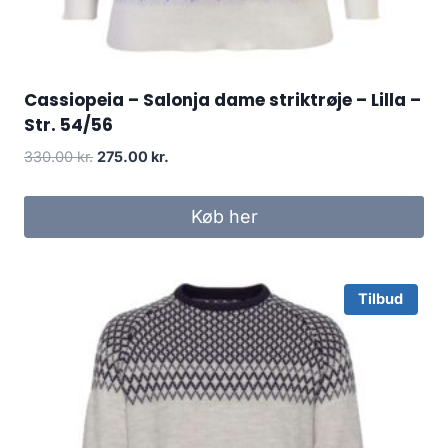
Cassiopeia – Salonja dame striktrøje – Lilla –
Str. 54/56
Original
Current
330.00
kr.
275.00
kr.
price
price
was:
is:
Køb her
330.00 kr..
275.00 kr..
Tilbud