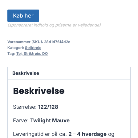
Køb her
(sponsoreret indhold og priserne er vejledende)
Varenummer (SKU):
28d1d76f4d2e
Kategori:
Striktrøje
Tag:
Tøj, Striktrøje, DO
Beskrivelse
Beskrivelse
Størrelse:
122/128
Farve:
Twilight Mauve
Leveringstid er på ca.
2 – 4 hverdage
og