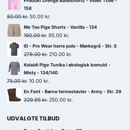
Produkt Drenge Badeshorts - Violet TUlle -
158
Original
Current
80.00
kr.
50.00
kr.
price
price
Me Too Pige Shorts - Vanilla - 134
was:
is:
Original
Current
190.00
kr.
95.00
kr.
80.00 kr..
50.00 kr..
price
price
ID - Pro Wear herre polo - Mørkegrå - Str. S
was:
is:
Original
Current
279.00
kr.
210.00
kr.
190.00 kr..
95.00 kr..
price
price
Kolaidi Pige Tunika i økologisk bomuld -
was:
is:
Misty - 134/140
279.00 kr..
210.00 kr..
Original
Current
75.00
kr.
10.00
kr.
price
price
En Fant - Børne termostøvler - Army - Str. 29
was:
is:
Original
Current
329.95
kr.
250.00
kr.
75.00 kr..
10.00 kr..
price
price
was:
is:
UDVALGTE TILBUD
329.95 kr..
250.00 kr..