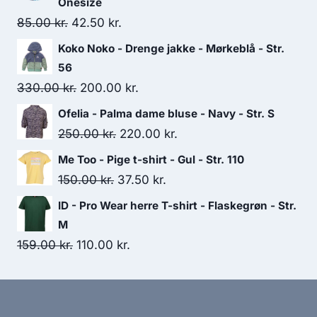
Onesize
Original
Current
85.00
kr.
42.50
kr.
price
price
Koko Noko - Drenge jakke - Mørkeblå - Str.
was:
is:
56
85.00 kr..
42.50 kr..
Original
Current
330.00
kr.
200.00
kr.
price
price
Ofelia - Palma dame bluse - Navy - Str. S
was:
is:
Original
Current
250.00
kr.
220.00
kr.
330.00 kr..
200.00 kr..
price
price
Me Too - Pige t-shirt - Gul - Str. 110
was:
is:
Original
Current
150.00
kr.
37.50
kr.
250.00 kr..
220.00 kr..
price
price
ID - Pro Wear herre T-shirt - Flaskegrøn - Str.
was:
is:
M
150.00 kr..
37.50 kr..
Original
Current
159.00
kr.
110.00
kr.
price
price
was:
is:
159.00 kr..
110.00 kr..