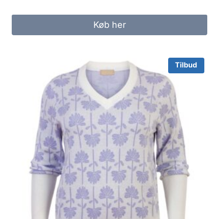
price
price
was:
is:
Køb her
249.95 kr..
130.00 kr..
Tilbud