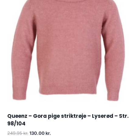
Queenz – Gora pige striktrøje – Lyserød – Str.
98/104
Original
Current
249.95
kr.
130.00
kr.