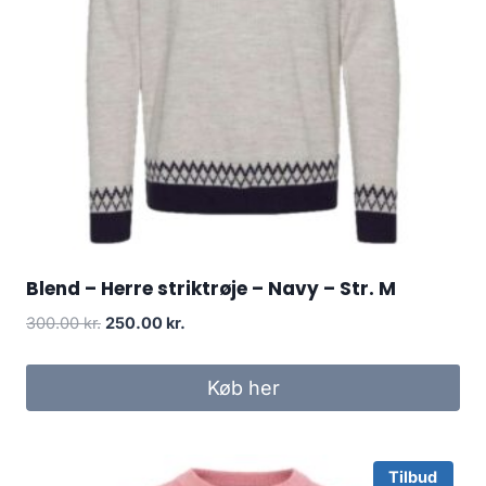
Blend – Herre striktrøje – Navy – Str. M
Original
Current
300.00
kr.
250.00
kr.
price
price
was:
is:
Køb her
300.00 kr..
250.00 kr..
Tilbud