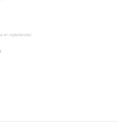
ne er vejledende)
c