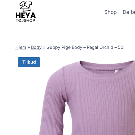
Skip
to
Shop
De be
content
Hjem
»
Body
»
Guppy Pige Body – Regal Orchid – 50
Tilbud