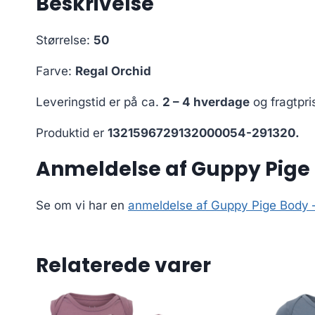
Beskrivelse
Størrelse:
50
Farve:
Regal Orchid
Leveringstid er på ca.
2 – 4 hverdage
og fragtpri
Produktid er
1321596729132000054-291320.
Anmeldelse af Guppy Pige 
Se om vi har en
anmeldelse af Guppy Pige Body –
Relaterede varer