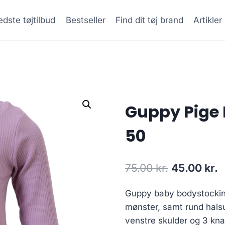
dste tøjtilbud
Bestseller
Find dit tøj brand
Artikle
Guppy Pige 
50
Original
C
75.00
kr.
45.00
kr.
price
p
Guppy baby bodystockin
was:
is
mønster, samt rund hals
75.00 kr..
4
venstre skulder og 3 kn