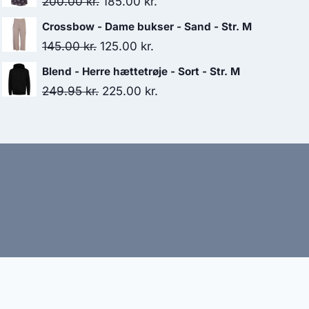
Original
Current
200.00
kr.
185.00
kr.
170.00 kr..
85.00 kr..
price
price
Crossbow - Dame bukser - Sand - Str. M
was:
is:
Original
Current
145.00
kr.
125.00
kr.
200.00 kr..
185.00 kr..
price
price
Blend - Herre hættetrøje - Sort - Str. M
was:
is:
Original
Current
249.95
kr.
225.00
kr.
145.00 kr..
125.00 kr..
price
price
was:
is:
249.95 kr..
225.00 kr..
bud