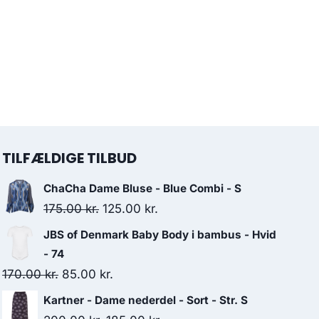
TILFÆLDIGE TILBUD
ChaCha Dame Bluse - Blue Combi - S
Original
Current
175.00
kr.
125.00
kr.
price
price
JBS of Denmark Baby Body i bambus - Hvid
was:
is:
- 74
175.00 kr..
125.00 kr..
Original
Current
170.00
kr.
85.00
kr.
price
price
Kartner - Dame nederdel - Sort - Str. S
was:
is: