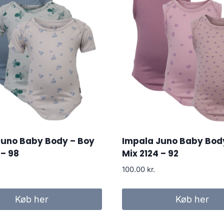
Juno Baby Body – Boy
Impala Juno Baby Body
 – 98
Mix 2124 – 92
100.00
kr.
Køb her
Køb her