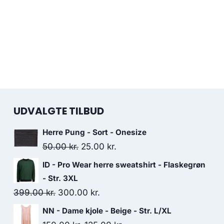
UDVALGTE TILBUD
Herre Pung - Sort - Onesize
Original
Current
50.00
kr.
25.00
kr.
price
price
ID - Pro Wear herre sweatshirt - Flaskegrøn
was:
is:
- Str. 3XL
50.00 kr..
25.00 kr..
Original
Current
399.00
kr.
300.00
kr.
price
price
NN - Dame kjole - Beige - Str. L/XL
was:
is: