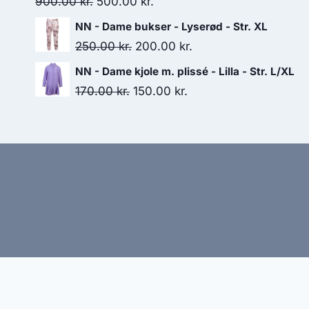
Original
Current
900.00
kr.
500.00
kr.
price
price
NN - Dame bukser - Lyserød - Str. XL
was:
is:
Original
Current
250.00
kr.
200.00
kr.
900.00 kr..
500.00 kr..
price
price
NN - Dame kjole m. plissé - Lilla - Str. L/XL
was:
is:
Original
Current
170.00
kr.
150.00
kr.
250.00 kr..
200.00 kr..
price
price
was:
is:
170.00 kr..
150.00 kr..
Hj