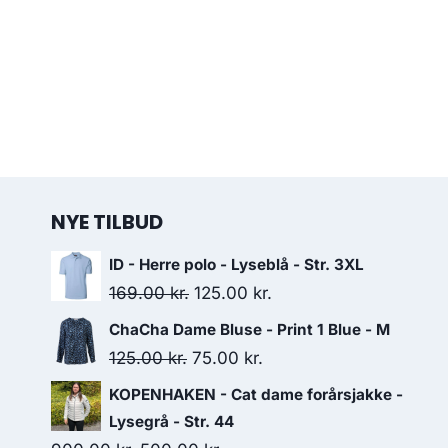
NYE TILBUD
ID - Herre polo - Lyseblå - Str. 3XL
Original
Current
169.00
kr.
125.00
kr.
price
price
ChaCha Dame Bluse - Print 1 Blue - M
was:
is:
Original
Current
125.00
kr.
75.00
kr.
169.00 kr..
125.00 kr..
price
price
KOPENHAKEN - Cat dame forårsjakke -
was:
is:
Lysegrå - Str. 44
125.00 kr..
75.00 kr..