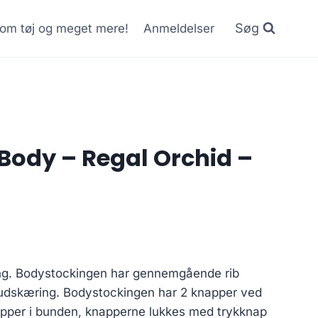
Søg
r om tøj og meget mere!
Anmeldelser
Body – Regal Orchid –
urrent
rice
g. Bodystockingen har gennemgående rib
:
udskæring. Bodystockingen har 2 knapper ved
5.00 kr..
apper i bunden, knapperne lukkes med trykknap