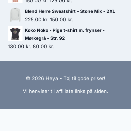
Original
Current
150.00
kr.
125.00
kr.
399.00 kr..
300.00 kr..
price
price
Blend Herre Sweatshirt - Stone Mix - 2XL
was:
is:
Original
Current
225.00
kr.
150.00
kr.
150.00 kr..
125.00 kr..
price
price
Koko Noko - Pige t-shirt m. frynser -
was:
is:
Mørkegrå - Str. 92
225.00 kr..
150.00 kr..
Original
Current
130.00
kr.
80.00
kr.
price
price
was:
is:
130.00 kr..
80.00 kr..
© 2026 Heya - Tøj til gode priser!
Vi henviser til affiliate links på siden.
emmesider Til Salg
|
Hjemmeside Udvikling
|
Online Til