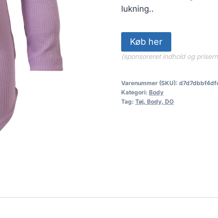
lukning..
Køb her
(sponsoreret indhold og priser
Varenummer (SKU):
d7d7dbbf4df
Kategori:
Body
Tag:
Tøj, Body, DO