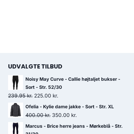
UDVALGTE TILBUD
Noisy May Curve - Callie højtaljet bukser -
Sort - Str. 52/30
Original
Current
239.95
kr.
225.00
kr.
price
price
Ofelia - Kylie dame jakke - Sort - Str. XL
was:
is:
Original
Current
400.00
kr.
350.00
kr.
239.95 kr..
225.00 kr..
price
price
Marcus - Brice herre jeans - Mørkeblå - Str.
was:
is: