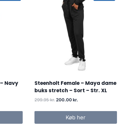
 – Navy
Steenholt Female – Maya dame
buks stretch – Sort – Str. XL
Original
Current
299.95
kr.
200.00
kr.
price
price
was:
is:
Køb her
299.95 kr..
200.00 kr..