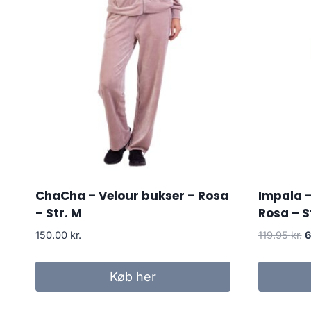
ChaCha – Velour bukser – Rosa
Impala 
– Str. M
Rosa – S
O
150.00
kr.
119.95
kr.
6
p
w
Køb her
1