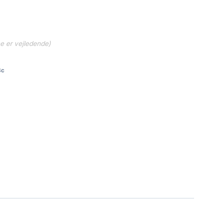
ne er vejledende)
8c