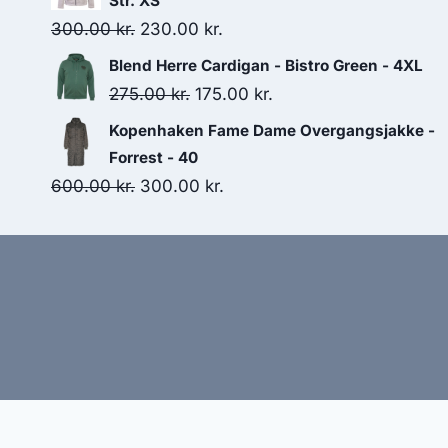
Str. XS
225.00 kr..
125.00 kr..
Original
Current
300.00
kr.
230.00
kr.
price
price
Blend Herre Cardigan - Bistro Green - 4XL
was:
is:
Original
Current
275.00
kr.
175.00
kr.
300.00 kr..
230.00 kr..
price
price
Kopenhaken Fame Dame Overgangsjakke -
was:
is:
Forrest - 40
275.00 kr..
175.00 kr..
Original
Current
600.00
kr.
300.00
kr.
price
price
was:
is:
600.00 kr..
300.00 kr..
Hj