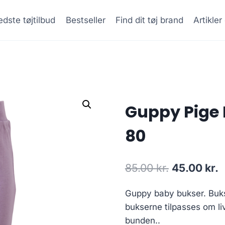
dste tøjtilbud
Bestseller
Find dit tøj brand
Artikle
Guppy Pige 
80
Original
C
85.00
kr.
45.00
kr.
price
p
Guppy baby bukser. Bukse
was:
i
bukserne tilpasses om liv
85.00 kr..
4
bunden..