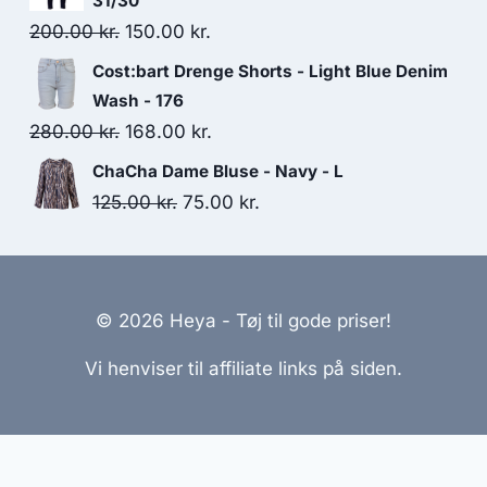
31/30
400.00 kr..
350.00 kr..
Original
Current
200.00
kr.
150.00
kr.
price
price
Cost:bart Drenge Shorts - Light Blue Denim
was:
is:
Wash - 176
200.00 kr..
150.00 kr..
Original
Current
280.00
kr.
168.00
kr.
price
price
ChaCha Dame Bluse - Navy - L
was:
is:
Original
Current
125.00
kr.
75.00
kr.
280.00 kr..
168.00 kr..
price
price
was:
is:
125.00 kr..
75.00 kr..
© 2026 Heya - Tøj til gode priser!
Vi henviser til affiliate links på siden.
emmesider Til Salg
|
Hjemmeside Udvikling
|
Online Til