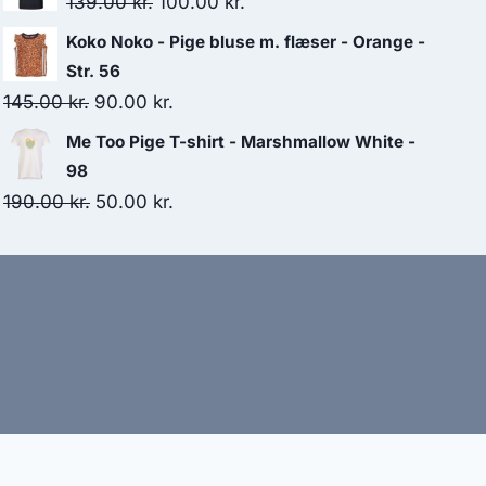
Original
Current
139.00
kr.
100.00
kr.
325.00 kr..
300.00 kr..
price
price
Koko Noko - Pige bluse m. flæser - Orange -
was:
is:
Str. 56
139.00 kr..
100.00 kr..
Original
Current
145.00
kr.
90.00
kr.
price
price
Me Too Pige T-shirt - Marshmallow White -
was:
is:
98
145.00 kr..
90.00 kr..
Original
Current
190.00
kr.
50.00
kr.
price
price
was:
is:
190.00 kr..
50.00 kr..
bud