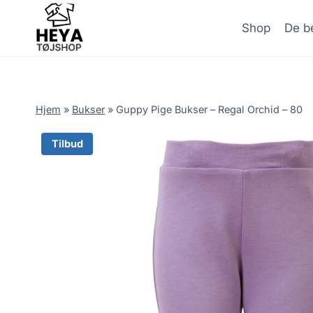
Skip
to
Shop
De be
content
Hjem
»
Bukser
»
Guppy Pige Bukser – Regal Orchid – 80
Tilbud