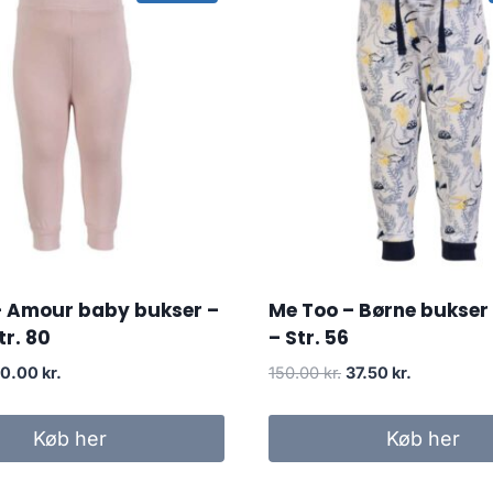
– Amour baby bukser –
Me Too – Børne bukser
tr. 80
– Str. 56
riginal
Current
Original
Current
0.00
kr.
150.00
kr.
37.50
kr.
rice
price
price
price
as:
is:
was:
is:
Køb her
Køb her
19.95 kr..
60.00 kr..
150.00 kr..
37.50 kr..