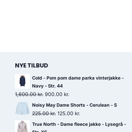
NYE TILBUD
Cold - Pom pom dame parka vinterjakke -
Navy - Str. 44
Original
Current
1,600.00
kr.
900.00
kr.
price
price
Noisy May Dame Shorts - Cerulean - S
was:
is:
Original
Current
225.00
kr.
125.00
kr.
1,600.00 kr..
900.00 kr..
price
price
True North - Dame fleece jakke - Lysegrå -
was:
is: