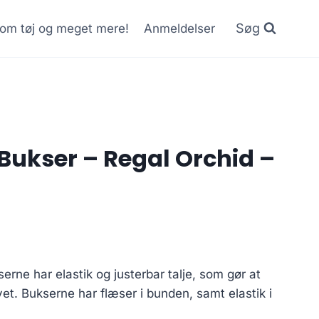
Søg
r om tøj og meget mere!
Anmeldelser
Bukser – Regal Orchid –
urrent
rice
rne har elastik og justerbar talje, som gør at
s:
et. Bukserne har flæser i bunden, samt elastik i
5.00 kr..