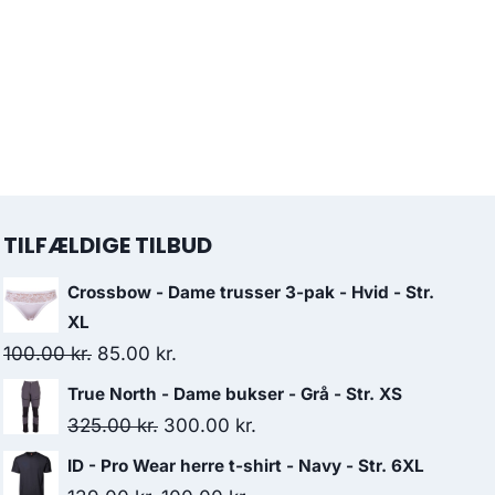
TILFÆLDIGE TILBUD
Crossbow - Dame trusser 3-pak - Hvid - Str.
XL
Original
Current
100.00
kr.
85.00
kr.
price
price
True North - Dame bukser - Grå - Str. XS
was:
is:
Original
Current
325.00
kr.
300.00
kr.
100.00 kr..
85.00 kr..
price
price
ID - Pro Wear herre t-shirt - Navy - Str. 6XL
was:
is: