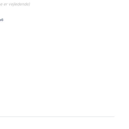
ne er vejledende)
a6