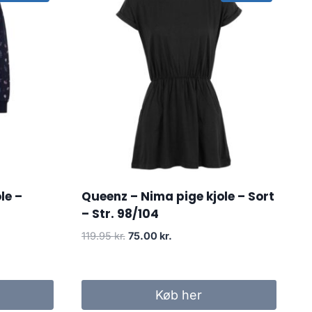
le –
Queenz – Nima pige kjole – Sort
– Str. 98/104
Original
Current
119.95
kr.
75.00
kr.
price
price
was:
is:
119.95 kr..
75.00 kr..
Køb her