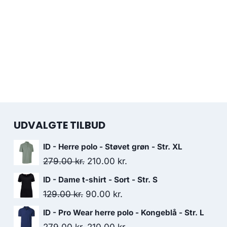
UDVALGTE TILBUD
ID - Herre polo - Støvet grøn - Str. XL
Original
Current
279.00
kr.
210.00
kr.
price
price
ID - Dame t-shirt - Sort - Str. S
was:
is:
Original
Current
129.00
kr.
90.00
kr.
279.00 kr..
210.00 kr..
price
price
ID - Pro Wear herre polo - Kongeblå - Str. L
was:
is:
Original
Current