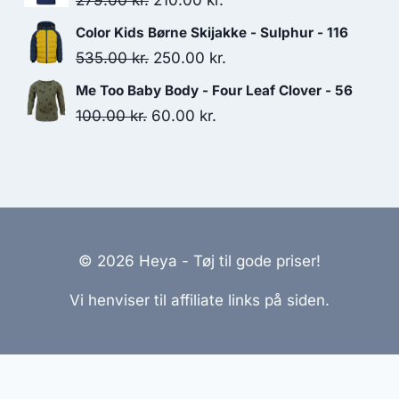
279.00
kr.
210.00
kr.
129.00 kr..
90.00 kr..
price
price
Color Kids Børne Skijakke - Sulphur - 116
was:
is:
Original
Current
535.00
kr.
250.00
kr.
279.00 kr..
210.00 kr..
price
price
Me Too Baby Body - Four Leaf Clover - 56
was:
is:
Original
Current
100.00
kr.
60.00
kr.
535.00 kr..
250.00 kr..
price
price
was:
is:
100.00 kr..
60.00 kr..
© 2026 Heya - Tøj til gode priser!
Vi henviser til affiliate links på siden.
emmesider Til Salg
|
Hjemmeside Udvikling
|
Online Til