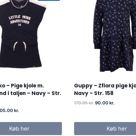
o – Pige kjole m.
Guppy – Zflora pige kjo
d i taljen – Navy – Str.
Navy – Str. 158
Original
Current
179.95
kr.
90.00
kr.
price
price
riginal
Current
105.00
kr.
was:
is:
rice
price
179.95 kr..
90.00 kr..
as:
is:
Køb her
Køb her
70.00 kr..
105.00 kr..