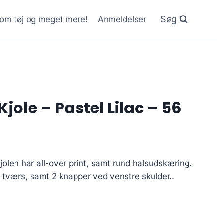
Søg
r om tøj og meget mere!
Anmeldelser
jole – Pastel Lilac – 56
Current
price
jolen har all-over print, samt rund halsudskæring.
is:
 tværs, samt 2 knapper ved venstre skulder..
.
65.00 kr..