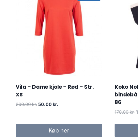
Vila – Dame kjole – Rød – Str.
Koko Nok
XS
bindebån
86
Original
Current
200.00
kr.
50.00
kr.
price
price
O
170.00
kr.
was:
is:
p
200.00 kr..
50.00 kr..
w
Køb her
1