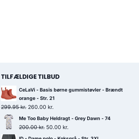
TILFÆLDIGE TILBUD
CeLaVi - Basis børne gummistøvler - Brændt
orange - Str. 21
Original
Current
299.95
kr.
260.00
kr.
price
price
Me Too Baby Heldragt - Grey Dawn - 74
was:
is:
Original
Current
200.00
kr.
50.00
kr.
299.95 kr..
260.00 kr..
price
price
ID - Dame polo - Koksgrå - Str. 3XL