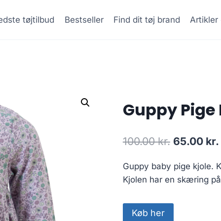
dste tøjtilbud
Bestseller
Find dit tøj brand
Artikle
Guppy Pige K
Original
100.00
kr.
65.00
kr.
price
Guppy baby pige kjole. K
was:
Kjolen har en skæring på
100.00 kr.
Køb her