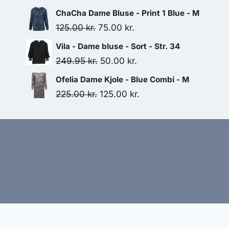
price
price
ChaCha Dame Bluse - Print 1 Blue - M
was:
is:
Original
Current
125.00
kr.
75.00
kr.
100.00 kr..
85.00 kr..
price
price
Vila - Dame bluse - Sort - Str. 34
was:
is:
Original
Current
249.95
kr.
50.00
kr.
125.00 kr..
75.00 kr..
price
price
Ofelia Dame Kjole - Blue Combi - M
was:
is:
Original
Current
225.00
kr.
125.00
kr.
249.95 kr..
50.00 kr..
price
price
was:
is:
225.00 kr..
125.00 kr..
Hj