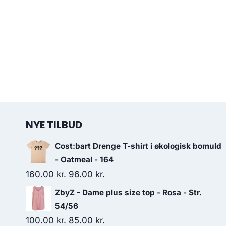
NYE TILBUD
Cost:bart Drenge T-shirt i økologisk bomuld
- Oatmeal - 164
Original
Current
160.00
kr.
96.00
kr.
price
price
ZbyZ - Dame plus size top - Rosa - Str.
was:
is:
54/56
160.00 kr..
96.00 kr..
Original
Current
100.00
kr.
85.00
kr.