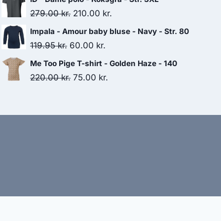
was:
is:
Original
Current
279.00
kr.
210.00
kr.
200.00 kr..
50.00 kr..
price
price
Impala - Amour baby bluse - Navy - Str. 80
was:
is:
Original
Current
119.95
kr.
60.00
kr.
279.00 kr..
210.00 kr..
price
price
Me Too Pige T-shirt - Golden Haze - 140
was:
is:
Original
Current
220.00
kr.
75.00
kr.
119.95 kr..
60.00 kr..
price
price
was:
is:
220.00 kr..
75.00 kr..
bud