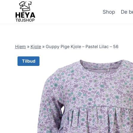
Skip
to
Shop
De be
content
Hjem
»
Kjole
»
Guppy Pige Kjole – Pastel Lilac – 56
Tilbud