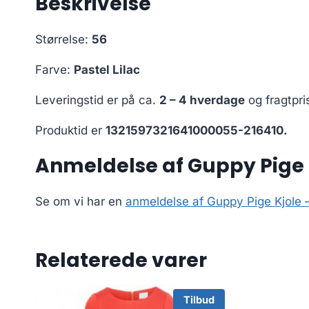
Beskrivelse
Størrelse:
56
Farve:
Pastel Lilac
Leveringstid er på ca.
2 – 4 hverdage
og fragtpri
Produktid er
1321597321641000055-216410.
Anmeldelse af Guppy Pige Kj
Se om vi har en
anmeldelse af Guppy Pige Kjole –
Relaterede varer
Tilbud