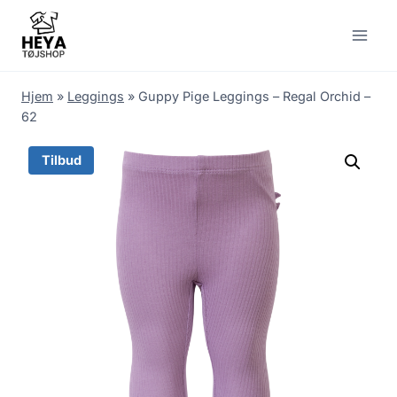
Skip
to
content
Hjem
»
Leggings
»
Guppy Pige Leggings – Regal Orchid –
62
Tilbud