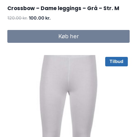
Crossbow – Dame leggings – Grå – Str. M
Original
Current
120.00
kr.
100.00
kr.
price
price
was:
is:
Køb her
120.00 kr..
100.00 kr..
Tilbud