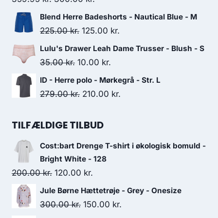
price
price
Blend Herre Badeshorts - Nautical Blue - M
was:
is:
Original
Current
225.00
kr.
125.00
kr.
359.95 kr..
300.00 kr..
price
price
Lulu's Drawer Leah Dame Trusser - Blush - S
was:
is:
Original
Current
35.00
kr.
10.00
kr.
225.00 kr..
125.00 kr..
price
price
ID - Herre polo - Mørkegrå - Str. L
was:
is:
Original
Current
279.00
kr.
210.00
kr.
35.00 kr..
10.00 kr..
price
price
was:
is:
TILFÆLDIGE TILBUD
279.00 kr..
210.00 kr..
Cost:bart Drenge T-shirt i økologisk bomuld -
Bright White - 128
Original
Current
200.00
kr.
120.00
kr.
price
price
Jule Børne Hættetrøje - Grey - Onesize
was:
is:
Original
Current
300.00
kr.
150.00
kr.
200.00 kr..
120.00 kr..