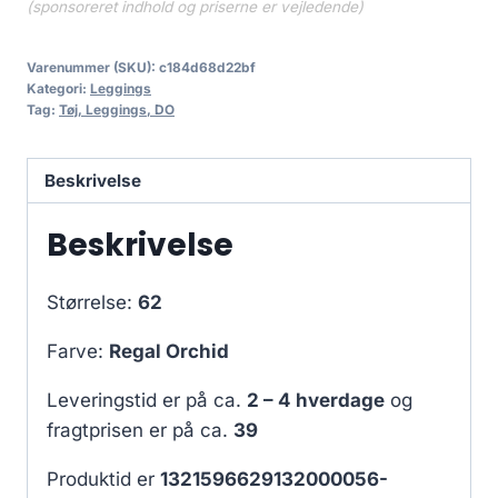
(sponsoreret indhold og priserne er vejledende)
Varenummer (SKU):
c184d68d22bf
Kategori:
Leggings
Tag:
Tøj, Leggings, DO
Beskrivelse
Beskrivelse
Størrelse:
62
Farve:
Regal Orchid
Leveringstid er på ca.
2 – 4 hverdage
og
fragtprisen er på ca.
39
Produktid er
1321596629132000056-