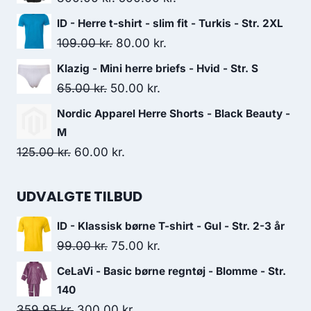
175.00 kr..
100.00 kr..
price
price
ID - Herre t-shirt - slim fit - Turkis - Str. 2XL
was:
is:
Original
Current
109.00
kr.
80.00
kr.
800.00 kr..
500.00 kr..
price
price
Klazig - Mini herre briefs - Hvid - Str. S
was:
is:
Original
Current
65.00
kr.
50.00
kr.
109.00 kr..
80.00 kr..
price
price
Nordic Apparel Herre Shorts - Black Beauty -
was:
is:
M
65.00 kr..
50.00 kr..
Original
Current
125.00
kr.
60.00
kr.
price
price
was:
is:
UDVALGTE TILBUD
125.00 kr..
60.00 kr..
ID - Klassisk børne T-shirt - Gul - Str. 2-3 år
Original
Current
99.00
kr.
75.00
kr.
price
price
CeLaVi - Basic børne regntøj - Blomme - Str.
was:
is:
140
99.00 kr..
75.00 kr..
Original
Current
359.95
kr.
300.00
kr.