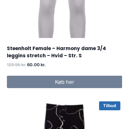
Steenholt Female – Harmony dame 3/4
leggins stretch – Hvid – Str. S
Original
Current
129.95
kr.
60.00
kr.
price
price
was:
is:
Køb her
129.95 kr..
60.00 kr..
Tilbud