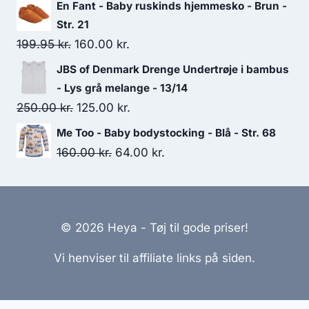
price
price
En Fant - Baby ruskinds hjemmesko - Brun -
was:
is:
Str. 21
300.00 kr..
150.00 kr..
Original
Current
199.95
kr.
160.00
kr.
price
price
JBS of Denmark Drenge Undertrøje i bambus
was:
is:
- Lys grå melange - 13/14
199.95 kr..
160.00 kr..
Original
Current
250.00
kr.
125.00
kr.
price
price
Me Too - Baby bodystocking - Blå - Str. 68
was:
is:
Original
Current
160.00
kr.
64.00
kr.
250.00 kr..
125.00 kr..
price
price
was:
is:
160.00 kr..
64.00 kr..
© 2026 Heya - Tøj til gode priser!
Vi henviser til affiliate links på siden.