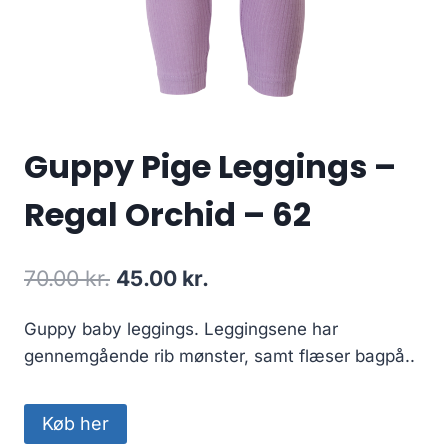
Guppy Pige Leggings –
Regal Orchid – 62
Original
Current
70.00
kr.
45.00
kr.
price
price
Guppy baby leggings. Leggingsene har
was:
is:
gennemgående rib mønster, samt flæser bagpå..
70.00 kr..
45.00 kr..
Køb her