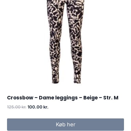
Crossbow – Dame leggings – Beige – Str. M
Original
Current
125.00
kr.
100.00
kr.
price
price
was:
is:
Køb her
125.00 kr..
100.00 kr..