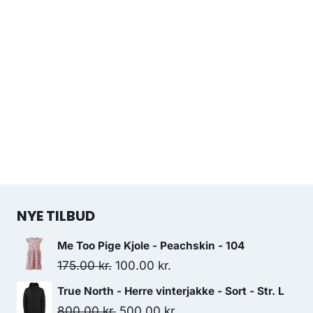
NYE TILBUD
Me Too Pige Kjole - Peachskin - 104
Original
Current
175.00
kr.
100.00
kr.
price
price
True North - Herre vinterjakke - Sort - Str. L
was:
is:
Original
Current
800.00
kr.
500.00
kr.