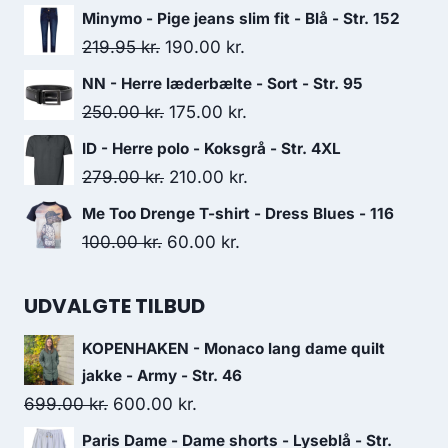
price
price
Minymo - Pige jeans slim fit - Blå - Str. 152
was:
is:
Original
Current
219.95
kr.
190.00
kr.
535.00 kr..
250.00 kr..
price
price
NN - Herre læderbælte - Sort - Str. 95
was:
is:
Original
Current
250.00
kr.
175.00
kr.
219.95 kr..
190.00 kr..
price
price
ID - Herre polo - Koksgrå - Str. 4XL
was:
is:
Original
Current
279.00
kr.
210.00
kr.
250.00 kr..
175.00 kr..
price
price
Me Too Drenge T-shirt - Dress Blues - 116
was:
is:
Original
Current
100.00
kr.
60.00
kr.
279.00 kr..
210.00 kr..
price
price
was:
is:
UDVALGTE TILBUD
100.00 kr..
60.00 kr..
KOPENHAKEN - Monaco lang dame quilt
jakke - Army - Str. 46
Original
Current
699.00
kr.
600.00
kr.
price
price
Paris Dame - Dame shorts - Lyseblå - Str.