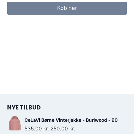
Køb her
NYE TILBUD
CeLaVi Børne Vinterjakke - Burlwood - 90
Original
Current
535.00
kr.
250.00
kr.