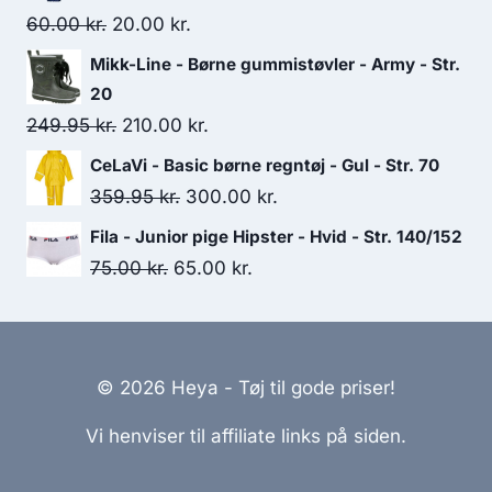
150.00 kr..
100.00 kr..
Original
Current
60.00
kr.
20.00
kr.
price
price
Mikk-Line - Børne gummistøvler - Army - Str.
was:
is:
20
60.00 kr..
20.00 kr..
Original
Current
249.95
kr.
210.00
kr.
price
price
CeLaVi - Basic børne regntøj - Gul - Str. 70
was:
is:
Original
Current
359.95
kr.
300.00
kr.
249.95 kr..
210.00 kr..
price
price
Fila - Junior pige Hipster - Hvid - Str. 140/152
was:
is:
Original
Current
75.00
kr.
65.00
kr.
359.95 kr..
300.00 kr..
price
price
was:
is:
75.00 kr..
65.00 kr..
© 2026 Heya - Tøj til gode priser!
Vi henviser til affiliate links på siden.