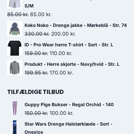
was:
is:
S/M
699.00 kr..
600.00 kr..
Original
Current
85.00
kr.
65.00
kr.
price
price
Koko Noko - Drenge jakke - Mørkeblå - Str. 74
was:
is:
Original
Current
330.00
kr.
200.00
kr.
85.00 kr..
65.00 kr..
price
price
ID - Pro Wear herre T-shirt - Sort - Str. L
was:
is:
Original
Current
159.00
kr.
110.00
kr.
330.00 kr..
200.00 kr..
price
price
Produkt - Herre skjorte - Navy/hvid - Str. L
was:
is:
Original
Current
199.95
kr.
170.00
kr.
159.00 kr..
110.00 kr..
price
price
was:
is:
TILFÆLDIGE TILBUD
199.95 kr..
170.00 kr..
Guppy Pige Bukser - Regal Orchid - 140
Original
Current
150.00
kr.
100.00
kr.
price
price
Star Wars Drenge Halstørklæde - Sort -
was:
is:
Onesize