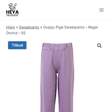
Skip
to
content
Hjem
»
Sweatpants
»
Guppy Pige Sweatpants – Regal
Orchid – 92
Tilbud