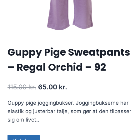
Guppy Pige Sweatpants
– Regal Orchid – 92
Original
Current
115.00
kr.
65.00
kr.
price
price
Guppy pige joggingbukser. Joggingbukserne har
was:
is:
elastik og justerbar talje, som gør at den tilpasser
115.00 kr..
65.00 kr..
sig om livet..