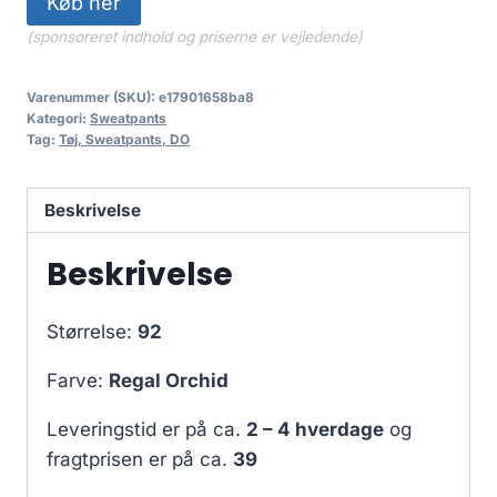
Køb her
(sponsoreret indhold og priserne er vejledende)
Varenummer (SKU):
e17901658ba8
Kategori:
Sweatpants
Tag:
Tøj, Sweatpants, DO
Beskrivelse
Beskrivelse
Størrelse:
92
Farve:
Regal Orchid
Leveringstid er på ca.
2 – 4 hverdage
og
fragtprisen er på ca.
39