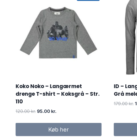
Koko Noko – Langærmet
ID – Lan
drenge T-shirt – Koksgrå – Str.
Grå mele
110
O
179.00
kr.
p
Original
Current
120.00
kr.
95.00
kr.
w
price
price
1
was:
is:
Køb her
120.00 kr..
95.00 kr..