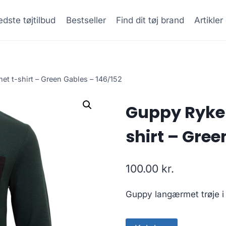
dste tøjtilbud
Bestseller
Find dit tøj brand
Artikle
t t-shirt – Green Gables – 146/152
Guppy Ryke
shirt – Gree
100.00
kr.
Guppy langærmet trøje i