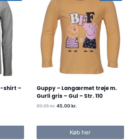
-shirt –
Guppy – Langærmet trøje m.
Gurli gris – Gul – Str. 110
Original
Current
89.95
kr.
45.00
kr.
price
price
was:
is:
.
89.95 kr..
45.00 kr..
Køb her