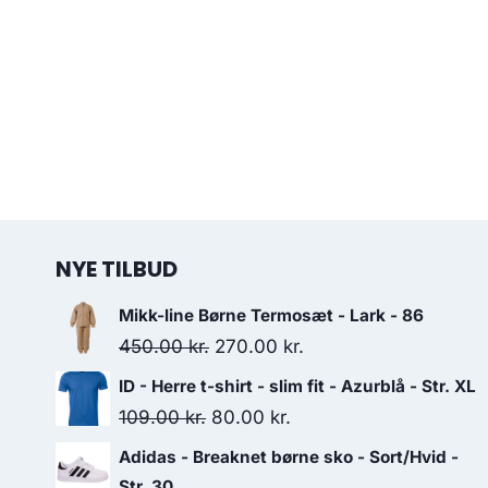
NYE TILBUD
Mikk-line Børne Termosæt - Lark - 86
Original
Current
450.00
kr.
270.00
kr.
price
price
ID - Herre t-shirt - slim fit - Azurblå - Str. XL
was:
is:
Original
Current
109.00
kr.
80.00
kr.
450.00 kr..
270.00 kr..
price
price
Adidas - Breaknet børne sko - Sort/Hvid -
was:
is:
Str. 30