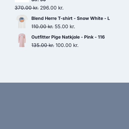
109.00 kr..
80.00 kr..
Original
Current
370.00
kr.
296.00
kr.
price
price
Blend Herre T-shirt - Snow White - L
was:
is:
Original
Current
110.00
kr.
55.00
kr.
370.00 kr..
296.00 kr..
price
price
Outfitter Pige Natkjole - Pink - 116
was:
is:
Original
Current
135.00
kr.
100.00
kr.
110.00 kr..
55.00 kr..
price
price
was:
is:
135.00 kr..
100.00 kr..