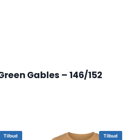
reen Gables – 146/152
Tilbud
Tilbud