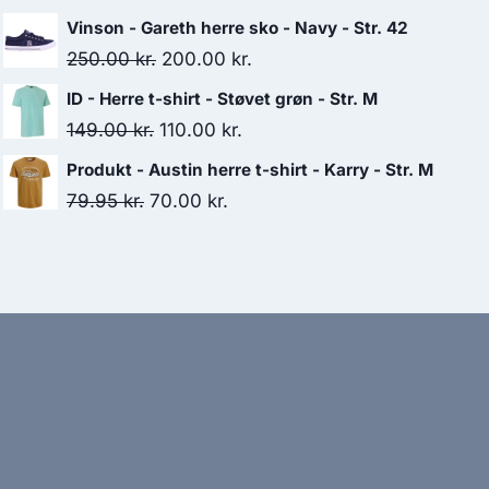
price
price
Vinson - Gareth herre sko - Navy - Str. 42
was:
is:
Original
Current
250.00
kr.
200.00
kr.
279.00 kr..
210.00 kr..
price
price
ID - Herre t-shirt - Støvet grøn - Str. M
was:
is:
Original
Current
149.00
kr.
110.00
kr.
250.00 kr..
200.00 kr..
price
price
Produkt - Austin herre t-shirt - Karry - Str. M
was:
is:
Original
Current
79.95
kr.
70.00
kr.
149.00 kr..
110.00 kr..
price
price
was:
is:
79.95 kr..
70.00 kr..