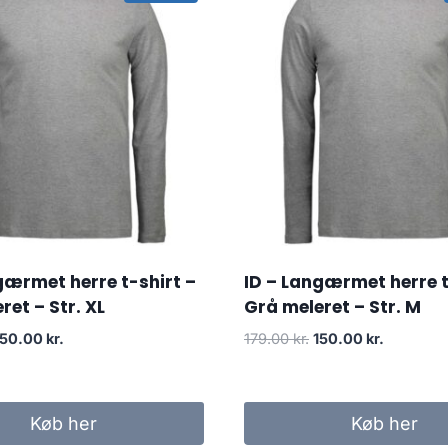
gærmet herre t-shirt –
ID – Langærmet herre t
ret – Str. XL
Grå meleret – Str. M
riginal
Current
Original
Current
150.00
kr.
179.00
kr.
150.00
kr.
rice
price
price
price
as:
is:
was:
is:
79.00 kr..
150.00 kr..
179.00 kr..
150.00 kr.
Køb her
Køb her