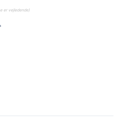
ne er vejledende)
a