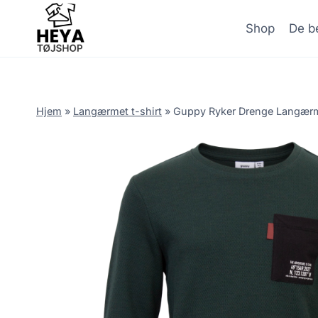
Skip
to
Shop
De be
content
Hjem
»
Langærmet t-shirt
»
Guppy Ryker Drenge Langærme