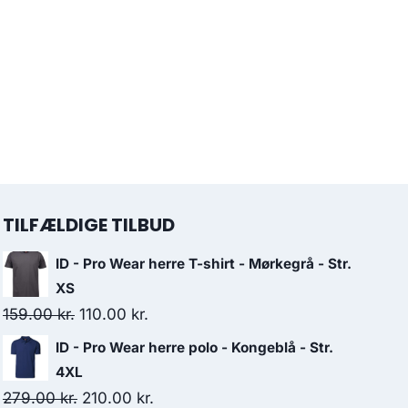
TILFÆLDIGE TILBUD
ID - Pro Wear herre T-shirt - Mørkegrå - Str.
XS
Original
Current
159.00
kr.
110.00
kr.
price
price
ID - Pro Wear herre polo - Kongeblå - Str.
was:
is:
4XL
159.00 kr..
110.00 kr..
Original
Current
279.00
kr.
210.00
kr.