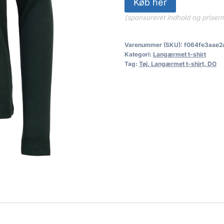
Køb her
(sponsoreret indhold og priser
Varenummer (SKU):
f064fe3aae2
Kategori:
Langærmet t-shirt
Tag:
Tøj, Langærmet t-shirt, DO