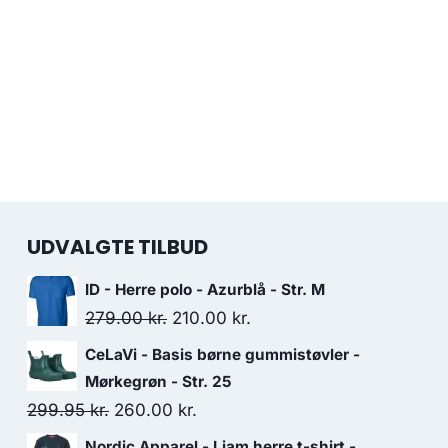
UDVALGTE TILBUD
ID - Herre polo - Azurblå - Str. M
Original
Current
279.00
kr.
210.00
kr.
price
price
CeLaVi - Basis børne gummistøvler -
was:
is:
Mørkegrøn - Str. 25
279.00 kr..
210.00 kr..
Original
Current
299.95
kr.
260.00
kr.
price
price
Nordic Apparel - Liam herre t-shirt -