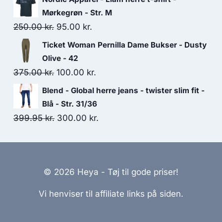
was:
is:
Mørkegrøn - Str. M
299.95 kr..
260.00 kr..
Original
Current
250.00
kr.
95.00
kr.
price
price
Ticket Woman Pernilla Dame Bukser - Dusty
was:
is:
Olive - 42
250.00 kr..
95.00 kr..
Original
Current
375.00
kr.
100.00
kr.
price
price
Blend - Global herre jeans - twister slim fit -
was:
is:
Blå - Str. 31/36
375.00 kr..
100.00 kr..
Original
Current
399.95
kr.
300.00
kr.
price
price
was:
is:
399.95 kr..
300.00 kr..
© 2026 Heya - Tøj til gode priser!
Vi henviser til affiliate links på siden.