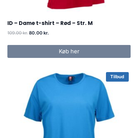
ID – Dame t-shirt – Rød – Str. M
Original
Current
109.00
kr.
80.00
kr.
price
price
was:
is:
Køb her
109.00 kr..
80.00 kr..
Tilbud