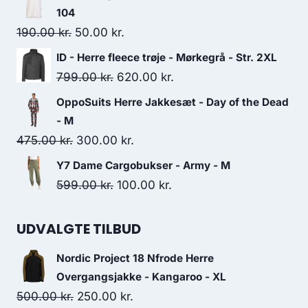
was:
is:
104
120.00 kr..
100.00 kr..
Original
Current
190.00
kr.
50.00
kr.
price
price
ID - Herre fleece trøje - Mørkegrå - Str. 2XL
was:
is:
Original
Current
799.00
kr.
620.00
kr.
190.00 kr..
50.00 kr..
price
price
OppoSuits Herre Jakkesæt - Day of the Dead
was:
is:
- M
799.00 kr..
620.00 kr..
Original
Current
475.00
kr.
300.00
kr.
price
price
Y7 Dame Cargobukser - Army - M
was:
is:
Original
Current
599.00
kr.
100.00
kr.
475.00 kr..
300.00 kr..
price
price
was:
is:
UDVALGTE TILBUD
599.00 kr..
100.00 kr..
Nordic Project 18 Nfrode Herre
Overgangsjakke - Kangaroo - XL
Original
Current
500.00
kr.
250.00
kr.