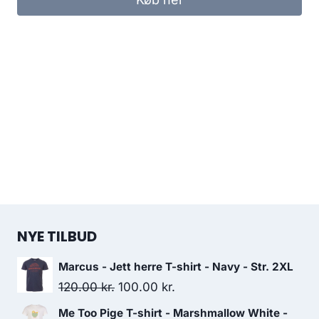
299.00 kr..
100.00 kr..
NYE TILBUD
Marcus - Jett herre T-shirt - Navy - Str. 2XL
Original
Current
120.00
kr.
100.00
kr.
price
price
Me Too Pige T-shirt - Marshmallow White -