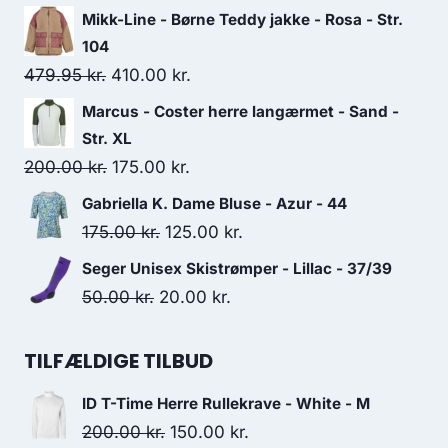
price
price
Mikk-Line - Børne Teddy jakke - Rosa - Str.
was:
is:
104
500.00 kr..
250.00 kr..
Original
Current
479.95
kr.
410.00
kr.
price
price
Marcus - Coster herre langærmet - Sand -
was:
is:
Str. XL
479.95 kr..
410.00 kr..
Original
Current
200.00
kr.
175.00
kr.
price
price
Gabriella K. Dame Bluse - Azur - 44
was:
is:
Original
Current
175.00
kr.
125.00
kr.
200.00 kr..
175.00 kr..
price
price
Seger Unisex Skistrømper - Lillac - 37/39
was:
is:
Original
Current
50.00
kr.
20.00
kr.
175.00 kr..
125.00 kr..
price
price
was:
is:
TILFÆLDIGE TILBUD
50.00 kr..
20.00 kr..
ID T-Time Herre Rullekrave - White - M
Original
Current
200.00
kr.
150.00
kr.