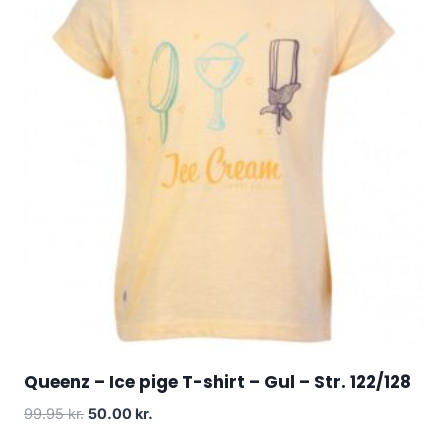
Queenz – Ice pige T-shirt – Gul – Str. 122/128
Original
Current
99.95
kr.
50.00
kr.
price
price