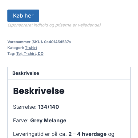
Køb her
(sponsoreret indhold og priserne er vejledende)
Varenummer (SKU):
0a40145d537a
Kategori:
T-shirt
Tag:
Tøj, T-shirt, DO
Beskrivelse
Beskrivelse
Størrelse:
134/140
Farve:
Grey Melange
Leveringstid er på ca.
2 – 4 hverdage
og