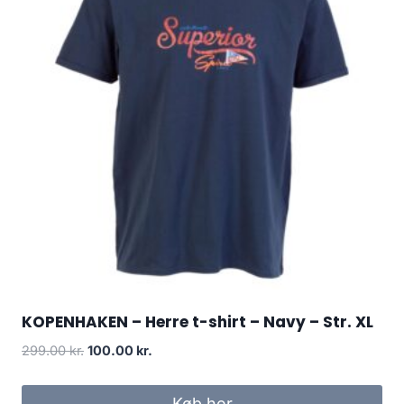
KOPENHAKEN – Herre t-shirt – Navy – Str. XL
Original
Current
299.00
kr.
100.00
kr.
price
price
was:
is:
Køb her