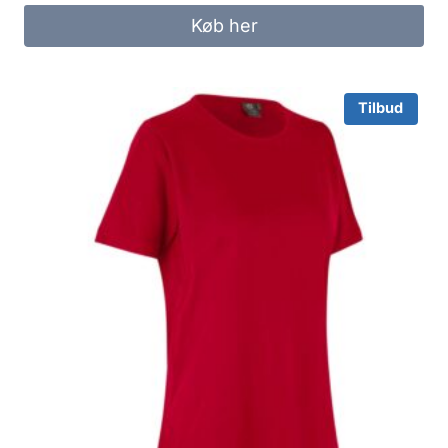
was:
is:
Køb her
99.95 kr..
50.00 kr..
Tilbud