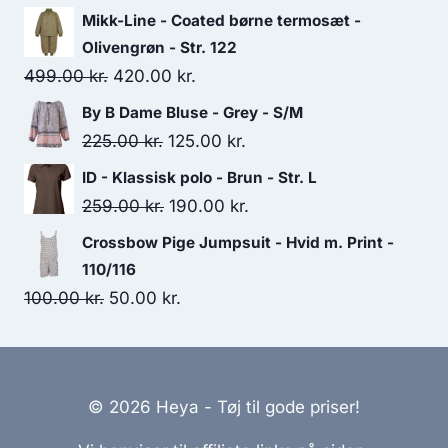
price
price
Mikk-Line - Coated børne termosæt -
was:
is:
Olivengrøn - Str. 122
200.00 kr..
150.00 kr..
Original
Current
499.00
kr.
420.00
kr.
price
price
By B Dame Bluse - Grey - S/M
was:
is:
Original
Current
225.00
kr.
125.00
kr.
499.00 kr..
420.00 kr..
price
price
ID - Klassisk polo - Brun - Str. L
was:
is:
Original
Current
259.00
kr.
190.00
kr.
225.00 kr..
125.00 kr..
price
price
Crossbow Pige Jumpsuit - Hvid m. Print -
was:
is:
110/116
259.00 kr..
190.00 kr..
Original
Current
100.00
kr.
50.00
kr.
price
price
was:
is:
100.00 kr..
50.00 kr..
© 2026 Heya - Tøj til gode priser!