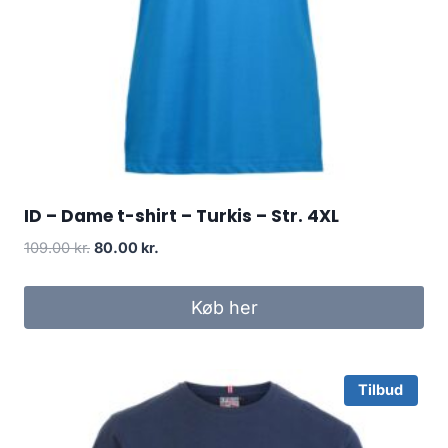
ID – Dame t-shirt – Turkis – Str. 4XL
Original
Current
109.00
kr.
80.00
kr.
price
price
was:
is:
Køb her
109.00 kr..
80.00 kr..
Tilbud