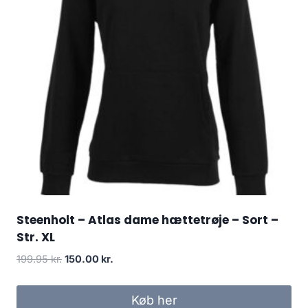
Steenholt – Atlas dame hættetrøje – Sort –
Str. XL
Original
Current
199.95
kr.
150.00
kr.
price
price
was:
is:
Køb her
199.95 kr..
150.00 kr..