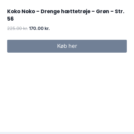
Koko Noko – Drenge hættetrøje – Grøn – Str.
56
Original
Current
225.00
kr.
170.00
kr.
price
price
was:
is:
Køb her
225.00 kr..
170.00 kr..