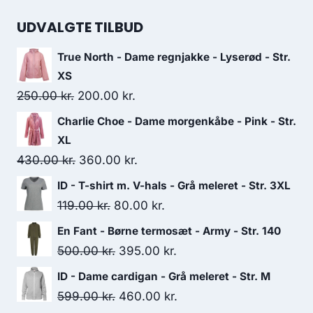
price
price
was:
is:
UDVALGTE TILBUD
300.00 kr..
250.00 kr..
True North - Dame regnjakke - Lyserød - Str.
XS
Original
Current
250.00
kr.
200.00
kr.
price
price
Charlie Choe - Dame morgenkåbe - Pink - Str.
was:
is:
XL
250.00 kr..
200.00 kr..
Original
Current
430.00
kr.
360.00
kr.
price
price
ID - T-shirt m. V-hals - Grå meleret - Str. 3XL
was:
is:
Original
Current
119.00
kr.
80.00
kr.
430.00 kr..
360.00 kr..
price
price
En Fant - Børne termosæt - Army - Str. 140
was:
is:
Original
Current
500.00
kr.
395.00
kr.
119.00 kr..
80.00 kr..
price
price
ID - Dame cardigan - Grå meleret - Str. M
was:
is:
Original
Current
599.00
kr.
460.00
kr.