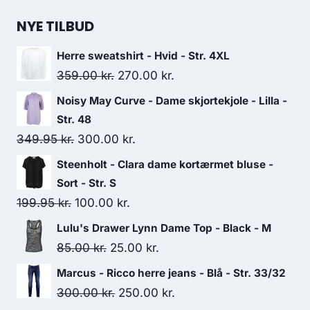
NYE TILBUD
Herre sweatshirt - Hvid - Str. 4XL
Original
Current
359.00
kr.
270.00
kr.
price
price
Noisy May Curve - Dame skjortekjole - Lilla -
was:
is:
Str. 48
359.00 kr..
270.00 kr..
Original
Current
349.95
kr.
300.00
kr.
price
price
Steenholt - Clara dame kortærmet bluse -
was:
is:
Sort - Str. S
349.95 kr..
300.00 kr..
Original
Current
199.95
kr.
100.00
kr.
price
price
Lulu's Drawer Lynn Dame Top - Black - M
was:
is:
Original
Current
85.00
kr.
25.00
kr.
199.95 kr..
100.00 kr..
price
price
Marcus - Ricco herre jeans - Blå - Str. 33/32
was:
is:
Original
Current
300.00
kr.
250.00
kr.
85.00 kr..
25.00 kr..