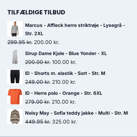
500.00 kr..
395.00 kr..
price
price
was:
is:
TILFÆLDIGE TILBUD
599.00 kr..
460.00 kr..
Marcus - Affleck herre striktrøje - Lysegrå -
Str. 2XL
Original
Current
299.95
kr.
200.00
kr.
price
price
Sirup Dame Kjole - Blue Yonder - XL
was:
is:
Original
Current
200.00
kr.
100.00
kr.
299.95 kr..
200.00 kr..
price
price
ID - Shorts m. elastik - Sort - Str. M
was:
is:
Original
Current
249.00
kr.
210.00
kr.
200.00 kr..
100.00 kr..
price
price
ID - Herre polo - Orange - Str. 6XL
was:
is:
Original
Current
279.00
kr.
210.00
kr.
249.00 kr..
210.00 kr..
price
price
Noisy May - Sofia teddy jakke - Multi - Str. M
was:
is:
Original
Current
449.95
kr.
325.00
kr.
279.00 kr..
210.00 kr..
price
price