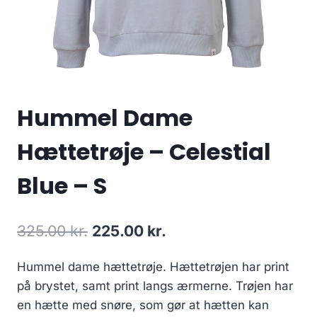
Hummel Dame
Hættetrøje – Celestial
Blue – S
Original
Current
325.00
kr.
225.00
kr.
price
price
Hummel dame hættetrøje. Hættetrøjen har print
was:
is:
på brystet, samt print langs ærmerne. Trøjen har
325.00 kr..
225.00 kr..
en hætte med snøre, som gør at hætten kan