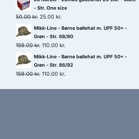
was:
is:
- Str. One size
85.00 kr..
45.00 kr..
Original
Current
50.00
kr.
25.00
kr.
price
price
Mikk-Line - Børne bøllehat m. UPF 50+ -
was:
is:
Grøn - Str. 68/80
50.00 kr..
25.00 kr..
Original
Current
159.00
kr.
110.00
kr.
price
price
Mikk-Line - Børne bøllehat m. UPF 50+ -
was:
is:
Grøn - Str. 86/92
159.00 kr..
110.00 kr..
Original
Current
159.00
kr.
110.00
kr.
price
price
was:
is:
159.00 kr..
110.00 kr..