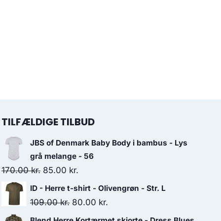
TILFÆLDIGE TILBUD
JBS of Denmark Baby Body i bambus - Lys
grå melange - 56
Original
Current
170.00
kr.
85.00
kr.
price
price
ID - Herre t-shirt - Olivengrøn - Str. L
was:
is:
Original
Current
109.00
kr.
80.00
kr.
170.00 kr..
85.00 kr..
price
price
Blend Herre Kortærmet skjorte - Dress Blues