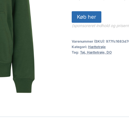
Køb her
(sponsoreret indhold og priser
Varenummer (SKU):
977fc1683d7
Kategori:
Hættetrøje
Tag:
Tøj, Hættetrøje, DO