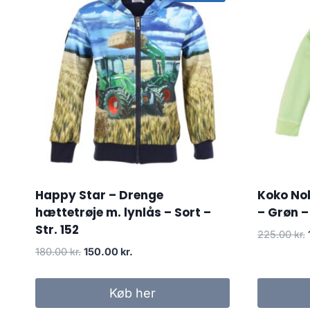
Happy Star – Drenge
Koko No
hættetrøje m. lynlås – Sort –
– Grøn – 
Str. 152
225.00
kr.
Original
Current
180.00
kr.
150.00
kr.
price
price
was:
is:
Køb her
180.00 kr..
150.00 kr..