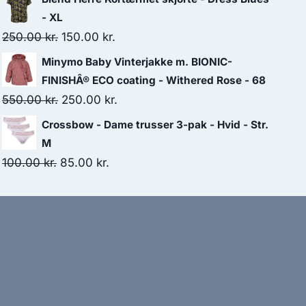
was:
is:
- XL
109.00 kr..
80.00 kr..
Original
Current
250.00
kr.
150.00
kr.
price
price
Minymo Baby Vinterjakke m. BIONIC-
was:
is:
FINISHÂ® ECO coating - Withered Rose - 68
250.00 kr..
150.00 kr..
Original
Current
550.00
kr.
250.00
kr.
price
price
Crossbow - Dame trusser 3-pak - Hvid - Str.
was:
is:
M
550.00 kr..
250.00 kr..
Original
Current
100.00
kr.
85.00
kr.
price
price
was:
is:
100.00 kr..
85.00 kr..