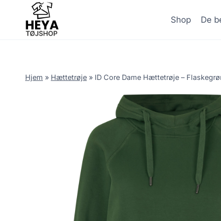
Skip
to
Shop
De be
content
Hjem
»
Hættetrøje
»
ID Core Dame Hættetrøje – Flaskegrø