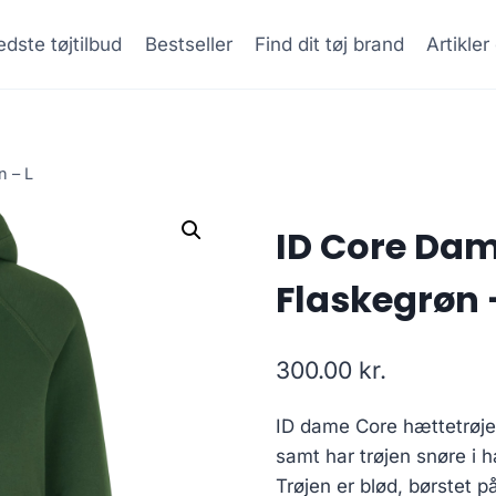
dste tøjtilbud
Bestseller
Find dit tøj brand
Artikle
n – L
ID Core Dam
Flaskegrøn 
300.00
kr.
ID dame Core hættetrøje
samt har trøjen snøre i 
Trøjen er blød, børstet p