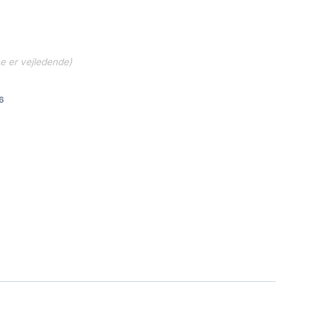
ne er vejledende)
6