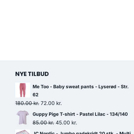
NYE TILBUD
Me Too - Baby sweat pants - Lyserød - Str.
62
Original
Current
180.00
kr.
72.00
kr.
price
price
Guppy Pige T-shirt - Pastel Lilac - 134/140
was:
is:
Original
Current
85.00
kr.
45.00
kr.
180.00 kr..
72.00 kr..
price
price
JC Nordic - Jumbo gadekridt 20 stk. - Multi