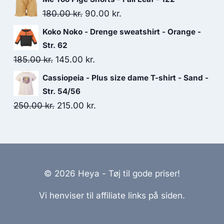
was:
is:
Original
Current
180.00
kr.
90.00
kr.
675.00 kr..
350.00 kr..
price
price
Koko Noko - Drenge sweatshirt - Orange -
was:
is:
Str. 62
180.00 kr..
90.00 kr..
Original
Current
185.00
kr.
145.00
kr.
price
price
Cassiopeia - Plus size dame T-shirt - Sand -
was:
is:
Str. 54/56
185.00 kr..
145.00 kr..
Original
Current
250.00
kr.
215.00
kr.
price
price
was:
is:
250.00 kr..
215.00 kr..
© 2026 Heya - Tøj til gode priser!
Vi henviser til affiliate links på siden.