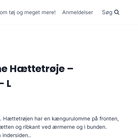
Søg
r om tøj og meget mere!
Anmeldelser
e Hættetrøje –
– L
. Hættetrøjen har en kængurulomme på fronten,
hætten og ribkant ved ærmerne og i bunden.
å indersiden..