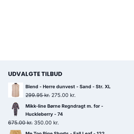
UDVALGTE TILBUD
Blend - Herre dunvest - Sand - Str. XL
Original
Current
299.95
kr.
275.00
kr.
price
price
Mikk-line Børne Regndragt m. for -
was:
is:
Huckleberry - 74
299.95 kr..
275.00 kr..
Original
Current
675.00
kr.
350.00
kr.
price
price
Me Too Pige Shorts - Fall Leaf - 122