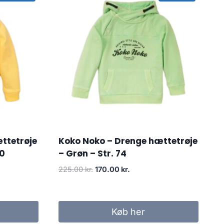
ttetrøje
Koko Noko – Drenge hættetrøje
80
– Grøn – Str. 74
Original
Current
225.00
kr.
170.00
kr.
price
price
was:
is:
..
225.00 kr..
170.00 kr..
Køb her