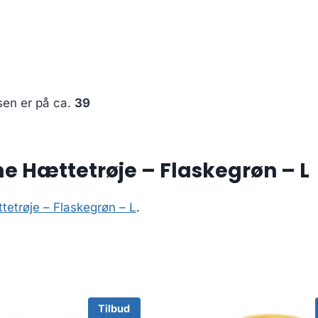
sen er på ca.
39
e Hættetrøje – Flaskegrøn – L
etrøje – Flaskegrøn – L
.
Tilbud