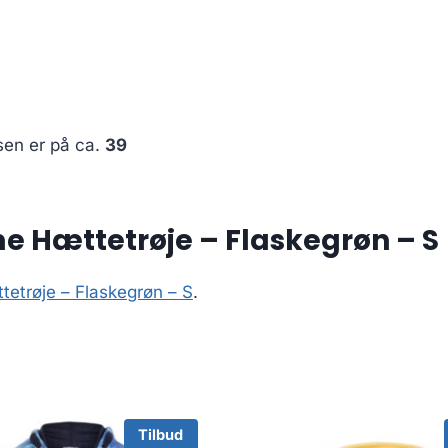
sen er på ca.
39
e Hættetrøje – Flaskegrøn – S
etrøje – Flaskegrøn – S
.
Tilbud