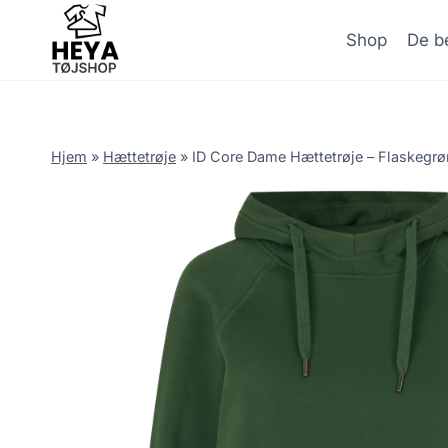
Skip
to
Shop
De be
content
Hjem
»
Hættetrøje
»
ID Core Dame Hættetrøje – Flaskegrø