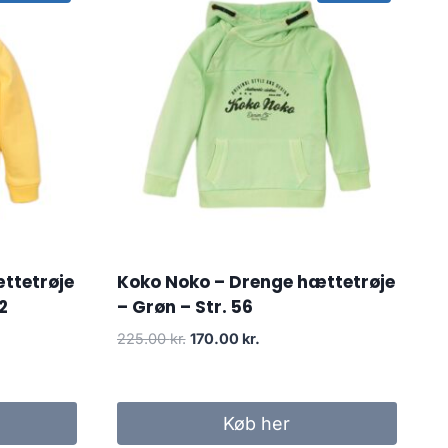
ttetrøje
Koko Noko – Drenge hættetrøje
2
– Grøn – Str. 56
Original
Current
225.00
kr.
170.00
kr.
price
price
was:
is:
..
225.00 kr..
170.00 kr..
Køb her