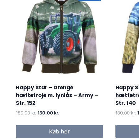
Happy Star – Drenge
Happy S
hættetrøje m. lynlås – Army –
hættetrø
Str. 152
Str. 140
Original
Current
O
180.00
kr.
150.00
kr.
180.00
kr.
price
price
p
was:
is:
Køb her
180.00 kr..
150.00 kr..
1