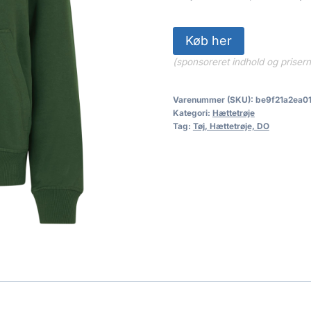
Køb her
(sponsoreret indhold og priser
Varenummer (SKU):
be9f21a2ea0
Kategori:
Hættetrøje
Tag:
Tøj, Hættetrøje, DO