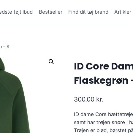
dste tøjtilbud
Bestseller
Find dit tøj brand
Artikle
n – S
ID Core Dam
Flaskegrøn 
300.00
kr.
ID dame Core hættetrøje
samt har trøjen snøre i 
Trøjen er blød, børstet p