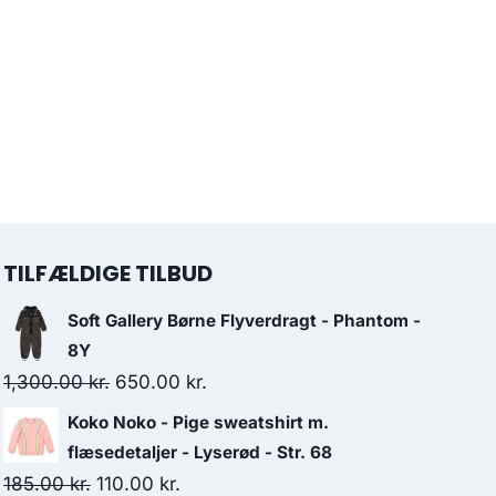
TILFÆLDIGE TILBUD
Soft Gallery Børne Flyverdragt - Phantom -
8Y
Original
Current
1,300.00
kr.
650.00
kr.
price
price
Koko Noko - Pige sweatshirt m.
was:
is:
flæsedetaljer - Lyserød - Str. 68
1,300.00 kr..
650.00 kr..
Original
Current
185.00
kr.
110.00
kr.