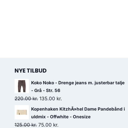
NYE TILBUD
Koko Noko - Drenge jeans m. justerbar talje
- Grå - Str. 56
Original
Current
220.00
kr.
135.00
kr.
price
price
Kopenhaken KitzhÃ»hel Dame Pandebånd i
was:
is:
uldmix - Offwhite - Onesize
220.00 kr..
135.00 kr..
Original
Current
125.00
kr.
75.00
kr.