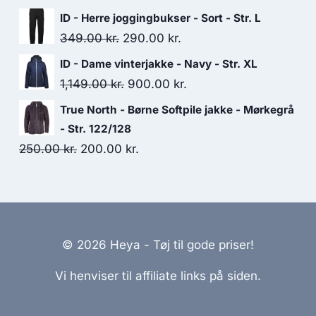
price
price
ID - Herre joggingbukser - Sort - Str. L
was:
is:
Original
Current
349.00
kr.
290.00
kr.
800.00 kr..
500.00 kr..
price
price
ID - Dame vinterjakke - Navy - Str. XL
was:
is:
Original
Current
1,149.00
kr.
900.00
kr.
349.00 kr..
290.00 kr..
price
price
True North - Børne Softpile jakke - Mørkegrå
was:
is:
- Str. 122/128
1,149.00 kr..
900.00 kr..
Original
Current
250.00
kr.
200.00
kr.
price
price
was:
is:
250.00 kr..
200.00 kr..
© 2026 Heya - Tøj til gode priser!
Vi henviser til affiliate links på siden.