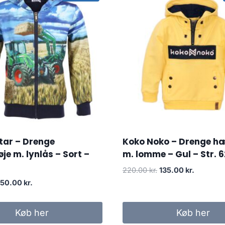
tar – Drenge
Koko Noko – Drenge hæ
je m. lynlås – Sort –
m. lomme – Gul – Str. 6
Original
Current
220.00
kr.
135.00
kr.
price
price
riginal
Current
150.00
kr.
was:
is:
rice
price
220.00 kr..
135.00 kr
was:
is:
Køb her
Køb her
80.00 kr..
150.00 kr..