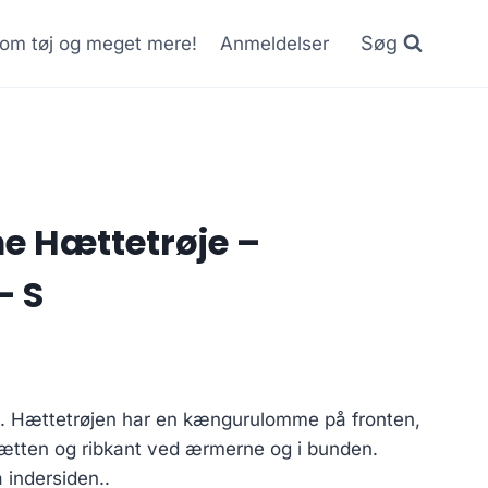
Søg
r om tøj og meget mere!
Anmeldelser
e Hættetrøje –
– S
. Hættetrøjen har en kængurulomme på fronten,
hætten og ribkant ved ærmerne og i bunden.
å indersiden..