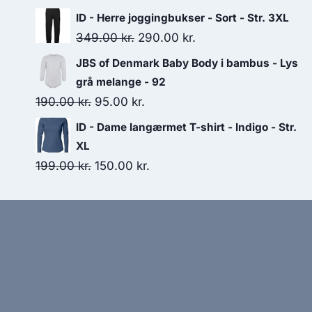
price
price
ID - Herre joggingbukser - Sort - Str. 3XL
was:
is:
Original
Current
349.00
kr.
290.00
kr.
125.00 kr..
75.00 kr..
price
price
JBS of Denmark Baby Body i bambus - Lys
was:
is:
grå melange - 92
349.00 kr..
290.00 kr..
Original
Current
190.00
kr.
95.00
kr.
price
price
ID - Dame langærmet T-shirt - Indigo - Str.
was:
is:
XL
190.00 kr..
95.00 kr..
Original
Current
199.00
kr.
150.00
kr.
price
price
was:
is:
199.00 kr..
150.00 kr..