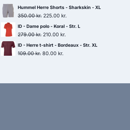
price
price
Hummel Herre Shorts - Sharkskin - XL
was:
is:
Original
Current
350.00
kr.
225.00
kr.
185.00 kr..
110.00 kr..
price
price
ID - Dame polo - Koral - Str. L
was:
is:
Original
Current
279.00
kr.
210.00
kr.
350.00 kr..
225.00 kr..
price
price
ID - Herre t-shirt - Bordeaux - Str. XL
was:
is:
Original
Current
109.00
kr.
80.00
kr.
279.00 kr..
210.00 kr..
price
price
was:
is:
109.00 kr..
80.00 kr..