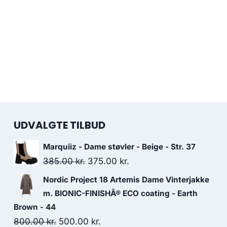
UDVALGTE TILBUD
Marquiiz - Dame støvler - Beige - Str. 37
Original
Current
385.00
kr.
375.00
kr.
price
price
Nordic Project 18 Artemis Dame Vinterjakke
was:
is:
m. BIONIC-FINISHÂ® ECO coating - Earth
385.00 kr..
375.00 kr..
Brown - 44
Original
Current
800.00
kr.
500.00
kr.