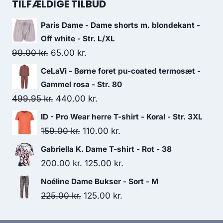
was:
is:
TILFÆLDIGE TILBUD
525.00 kr..
250.00 kr..
Paris Dame - Dame shorts m. blondekant -
Off white - Str. L/XL
Original
Current
90.00
kr.
65.00
kr.
price
price
CeLaVi - Børne foret pu-coated termosæt -
was:
is:
Gammel rosa - Str. 80
90.00 kr..
65.00 kr..
Original
Current
499.95
kr.
440.00
kr.
price
price
ID - Pro Wear herre T-shirt - Koral - Str. 3XL
was:
is:
Original
Current
159.00
kr.
110.00
kr.
499.95 kr..
440.00 kr..
price
price
Gabriella K. Dame T-shirt - Rot - 38
was:
is:
Original
Current
200.00
kr.
125.00
kr.
159.00 kr..
110.00 kr..
price
price
Noéline Dame Bukser - Sort - M
was:
is:
Original
Current
225.00
kr.
125.00
kr.
200.00 kr..
125.00 kr..
price
price