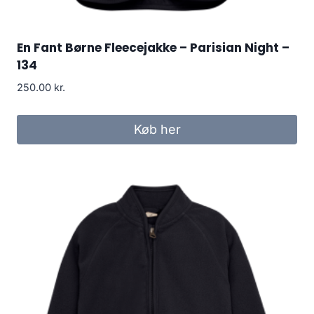
En Fant Børne Fleecejakke – Parisian Night –
134
250.00
kr.
Køb her