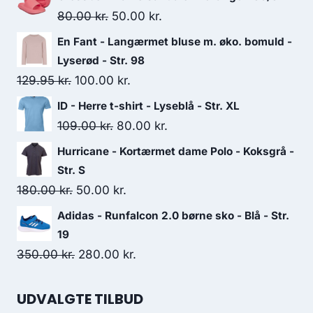
Original
Current
80.00
kr.
50.00
kr.
price
price
En Fant - Langærmet bluse m. øko. bomuld -
was:
is:
Lyserød - Str. 98
80.00 kr..
50.00 kr..
Original
Current
129.95
kr.
100.00
kr.
price
price
ID - Herre t-shirt - Lyseblå - Str. XL
was:
is:
Original
Current
109.00
kr.
80.00
kr.
129.95 kr..
100.00 kr..
price
price
Hurricane - Kortærmet dame Polo - Koksgrå -
was:
is:
Str. S
109.00 kr..
80.00 kr..
Original
Current
180.00
kr.
50.00
kr.
price
price
Adidas - Runfalcon 2.0 børne sko - Blå - Str.
was:
is:
19
180.00 kr..
50.00 kr..
Original
Current
350.00
kr.
280.00
kr.
price
price
was:
is:
UDVALGTE TILBUD