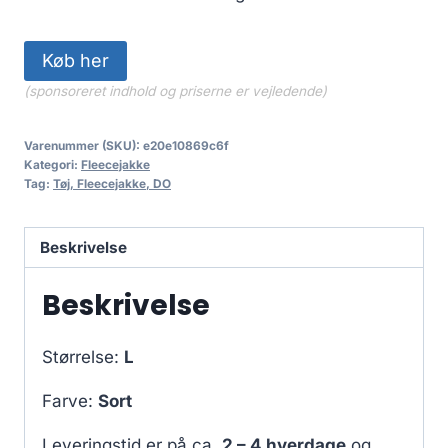
Køb her
(sponsoreret indhold og priserne er vejledende)
Varenummer (SKU):
e20e10869c6f
Kategori:
Fleecejakke
Tag:
Tøj, Fleecejakke, DO
Beskrivelse
Beskrivelse
Størrelse:
L
Farve:
Sort
Leveringstid er på ca.
2 – 4 hverdage
og