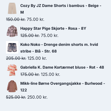
350.00 kr..
280.00 kr..
Cozy By JZ Dame Shorts i bambus - Beige -
M
Original
Current
150.00
kr.
75.00
kr.
price
price
Happy Star Pige Skjorte - Rosa - 8Y
was:
is:
Original
Current
125.00
kr.
75.00
kr.
150.00 kr..
75.00 kr..
price
price
Koko Noko - Drenge denim shorts m. hvid
was:
is:
stribe - Blå - Str. 68
125.00 kr..
75.00 kr..
Original
Current
205.00
kr.
125.00
kr.
price
price
Gabriella K. Dame Kortærmet bluse - Rot - 48
was:
is:
Original
Current
175.00
kr.
125.00
kr.
205.00 kr..
125.00 kr..
price
price
Mikk-line Børne Overgangsjakke - Burlwood -
was:
is:
122
175.00 kr..
125.00 kr..
Original
Current
525.00
kr.
250.00
kr.
price
price