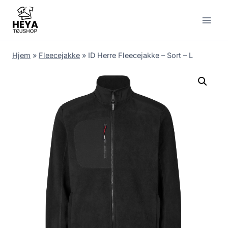
Skip
to
content
Hjem
»
Fleecejakke
»
ID Herre Fleecejakke – Sort – L