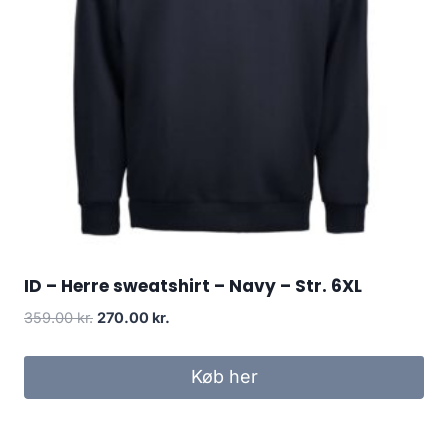
ID – Herre sweatshirt – Navy – Str. 6XL
Original
Current
359.00
kr.
270.00
kr.
price
price
was:
is:
Køb her
359.00 kr..
270.00 kr..