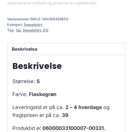
(sponsoreret indhold og priserne er vejledende)
Varenummer (SKU):
00a196425653
Kategori:
Sweatshirt
Tag:
Tøj, Sweatshirt, DO
Beskrivelse
Beskrivelse
Størrelse:
S
Farve:
Flaskegrøn
Leveringstid er på ca.
2 – 4 hverdage
og
fragtprisen er på ca.
39
Produktid er
06000033100007-00331.