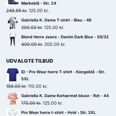
was:
is:
Mørkeblå - Str. 24
125.00 kr..
85.00 kr..
Original
Current
249.95
kr.
125.00
kr.
price
price
Gabriella K. Dame T-shirt - Blau - 48
was:
is:
Original
Current
200.00
kr.
125.00
kr.
249.95 kr..
125.00 kr..
price
price
Blend Herre Jeans - Denim Dark Blue - 29/32
was:
is:
Original
Current
400.00
kr.
200.00
kr.
200.00 kr..
125.00 kr..
price
price
was:
is:
UDVALGTE TILBUD
400.00 kr..
200.00 kr..
ID - Pro Wear herre T-shirt - Kongeblå - Str.
5XL
Original
Current
159.00
kr.
110.00
kr.
price
price
Gabriella K. Dame Kortærmet bluse - Rot - 44
was:
is:
Original
Current
175.00
kr.
125.00
kr.
159.00 kr..
110.00 kr..
price
price
Pro Wear herre t-shirt - Hvid - Str. 3XL