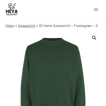
Skip
to
content
Hjem
»
Sweatshirt
»
ID Herre Sweatshirt – Flaskegrøn – S