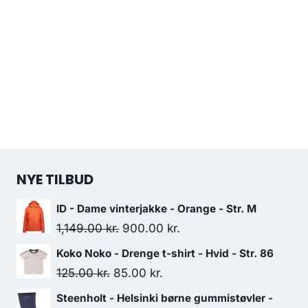
NYE TILBUD
ID - Dame vinterjakke - Orange - Str. M
Original
Current
1,149.00
kr.
900.00
kr.
price
price
Koko Noko - Drenge t-shirt - Hvid - Str. 86
was:
is:
Original
Current
125.00
kr.
85.00
kr.
1,149.00 kr..
900.00 kr..
price
price
Steenholt - Helsinki børne gummistøvler -