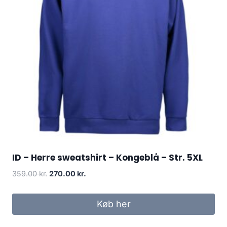
ID – Herre sweatshirt – Kongeblå – Str. 5XL
Original
Current
359.00
kr.
270.00
kr.
price
price
was:
is:
Køb her
359.00 kr..
270.00 kr..