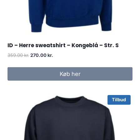
ID – Herre sweatshirt – Kongeblå – Str. S
Original
Current
359.00
kr.
270.00
kr.
price
price
was:
is:
Køb her
359.00 kr..
270.00 kr..
Tilbud