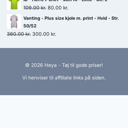
was:
is:
Original
Current
109.00
kr.
80.00
kr.
250.00 kr..
200.00 kr..
price
price
Vanting - Plus size kjole m. print - Hvid - Str.
was:
is:
50/52
109.00 kr..
80.00 kr..
Original
Current
360.00
kr.
300.00
kr.
price
price
was:
is:
360.00 kr..
300.00 kr..
© 2026 Heya - Tøj til gode priser!
Vi henviser til affiliate links på siden.
Hjemmesider Til Salg
|
Hjemmeside Udvikling
|
Online
Tilbud
Denne side kan være skabt med AI! Indholdet er