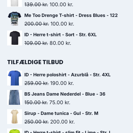
was:
is:
Original
Current
139.00
kr.
100.00
kr.
175.00 kr..
125.00 kr..
price
price
Me Too Drenge T-shirt - Dress Blues - 122
was:
is:
Original
Current
200.00
kr.
100.00
kr.
139.00 kr..
100.00 kr..
price
price
ID - Herre t-shirt - Sort - Str. 6XL
was:
is:
Original
Current
109.00
kr.
80.00
kr.
200.00 kr..
100.00 kr..
price
price
was:
is:
TILFÆLDIGE TILBUD
109.00 kr..
80.00 kr..
ID - Herre poloshirt - Azurblå - Str. 4XL
Original
Current
259.00
kr.
190.00
kr.
price
price
BS Jeans Dame Nederdel - Blue - 36
was:
is:
Original
Current
150.00
kr.
75.00
kr.
259.00 kr..
190.00 kr..
price
price
Sirup - Dame tunica - Gul - Str. M
was:
is:
Original
Current
250.00
kr.
200.00
kr.
150.00 kr..
75.00 kr..
price
price
ID - Herre t-shirt - slim fit - Lime - Str. L