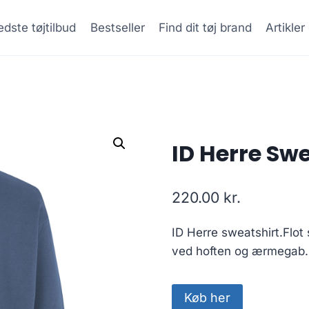
dste tøjtilbud
Bestseller
Find dit tøj brand
Artikle
ID Herre Swe
220.00
kr.
ID Herre sweatshirt.Flo
ved hoften og ærmegab.
Køb her