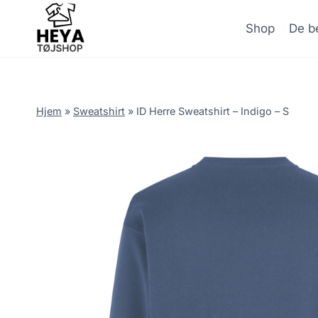
Skip
to
Shop
De be
content
Hjem
»
Sweatshirt
»
ID Herre Sweatshirt – Indigo – S