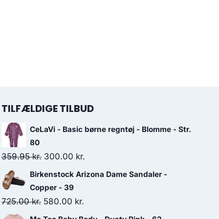
TILFÆLDIGE TILBUD
CeLaVi - Basic børne regntøj - Blomme - Str.
80
Original
Current
359.95
kr.
300.00
kr.
price
price
Birkenstock Arizona Dame Sandaler -
was:
is:
Copper - 39
359.95 kr..
300.00 kr..
Original
Current
725.00
kr.
580.00
kr.
price
price