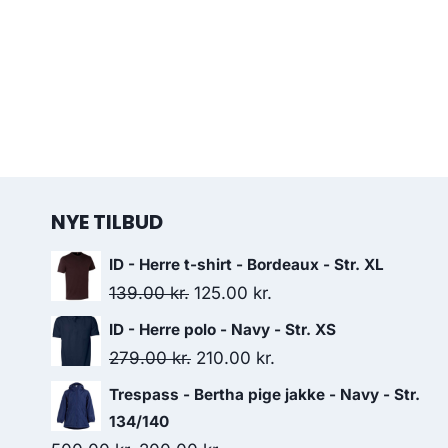
NYE TILBUD
ID - Herre t-shirt - Bordeaux - Str. XL
Original
Current
139.00
kr.
125.00
kr.
price
price
ID - Herre polo - Navy - Str. XS
was:
is:
Original
Current
279.00
kr.
210.00
kr.
139.00 kr..
125.00 kr..
price
price
Trespass - Bertha pige jakke - Navy - Str.
was:
is:
134/140
279.00 kr..
210.00 kr..