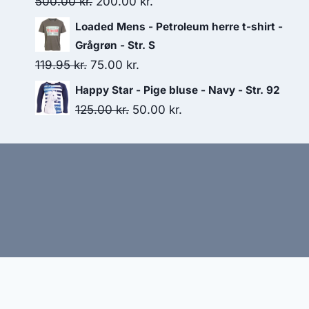
Original
Current
500.00
kr.
200.00
kr.
price
price
Loaded Mens - Petroleum herre t-shirt -
was:
is:
Grågrøn - Str. S
500.00 kr..
200.00 kr..
Original
Current
119.95
kr.
75.00
kr.
price
price
Happy Star - Pige bluse - Navy - Str. 92
was:
is:
Original
Current
125.00
kr.
50.00
kr.
119.95 kr..
75.00 kr..
price
price
was:
is:
125.00 kr..
50.00 kr..
Hj