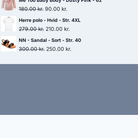
Me Too Baby Body - Dusty Pink - 62
was:
is:
Original
Current
180.00
kr.
90.00
kr.
725.00 kr..
580.00 kr..
price
price
Herre polo - Hvid - Str. 4XL
was:
is:
Original
Current
279.00
kr.
210.00
kr.
180.00 kr..
90.00 kr..
price
price
NN - Sandal - Sort - Str. 40
was:
is:
Original
Current
300.00
kr.
250.00
kr.
279.00 kr..
210.00 kr..
price
price
was:
is:
300.00 kr..
250.00 kr..
bud