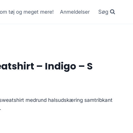
Søg
r om tøj og meget mere!
Anmeldelser
atshirt – Indigo – S
t sweatshirt medrund halsudskæring samtribkant
.