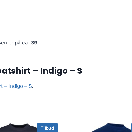
sen er på ca.
39
tshirt – Indigo – S
t – Indigo – S
.
Tilbud