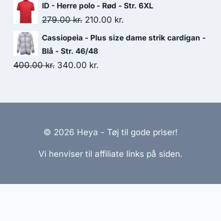
price
price
ID - Herre polo - Rød - Str. 6XL
was:
is:
Original
Current
279.00
kr.
210.00
kr.
329.95 kr..
250.00 kr..
price
price
Cassiopeia - Plus size dame strik cardigan -
was:
is:
Blå - Str. 46/48
279.00 kr..
210.00 kr..
Original
Current
400.00
kr.
340.00
kr.
price
price
was:
is:
400.00 kr..
340.00 kr..
© 2026 Heya - Tøj til gode priser!
Vi henviser til affiliate links på siden.
emmesider Til Salg
|
Hjemmeside Udvikling
|
Online Til