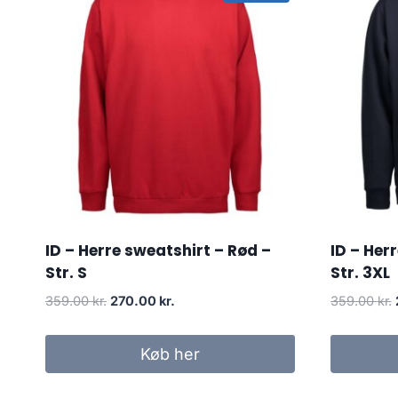
ID – Herre sweatshirt – Rød –
ID – Her
Str. S
Str. 3XL
Original
Current
359.00
kr.
270.00
kr.
359.00
kr.
price
price
was:
is:
Køb her
359.00 kr..
270.00 kr..