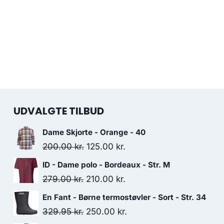
UDVALGTE TILBUD
Dame Skjorte - Orange - 40
Original
Current
200.00
kr.
125.00
kr.
price
price
ID - Dame polo - Bordeaux - Str. M
was:
is:
Original
Current
279.00
kr.
210.00
kr.
200.00 kr..
125.00 kr..
price
price
En Fant - Børne termostøvler - Sort - Str. 34
was:
is:
Original
Current
329.95
kr.
250.00
kr.
279.00 kr..
210.00 kr..