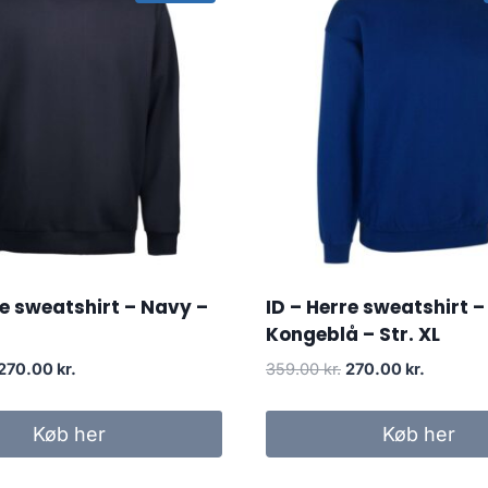
re sweatshirt – Navy –
ID – Herre sweatshirt –
Kongeblå – Str. XL
Original
Current
Original
Current
270.00
kr.
359.00
kr.
270.00
kr.
price
price
price
price
was:
is:
was:
is:
Køb her
Køb her
359.00 kr..
270.00 kr..
359.00 kr..
270.00 kr