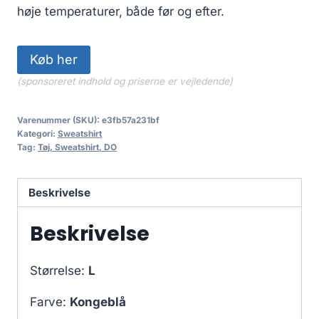
høje temperaturer, både før og efter.
Køb her
(sponsoreret indhold og priserne er vejledende)
Varenummer (SKU):
e3fb57a231bf
Kategori:
Sweatshirt
Tag:
Tøj, Sweatshirt, DO
Beskrivelse
Beskrivelse
Størrelse:
L
Farve:
Kongeblå