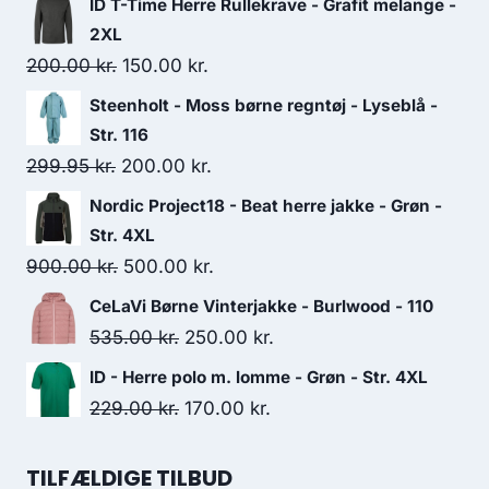
ID T-Time Herre Rullekrave - Grafit melange -
2XL
Original
Current
200.00
kr.
150.00
kr.
price
price
Steenholt - Moss børne regntøj - Lyseblå -
was:
is:
Str. 116
200.00 kr..
150.00 kr..
Original
Current
299.95
kr.
200.00
kr.
price
price
Nordic Project18 - Beat herre jakke - Grøn -
was:
is:
Str. 4XL
299.95 kr..
200.00 kr..
Original
Current
900.00
kr.
500.00
kr.
price
price
CeLaVi Børne Vinterjakke - Burlwood - 110
was:
is:
Original
Current
535.00
kr.
250.00
kr.
900.00 kr..
500.00 kr..
price
price
ID - Herre polo m. lomme - Grøn - Str. 4XL
was:
is:
Original
Current
229.00
kr.
170.00
kr.
535.00 kr..
250.00 kr..
price
price
was:
is:
TILFÆLDIGE TILBUD