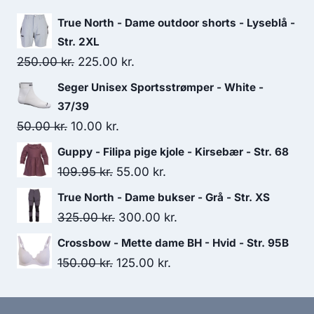
229.00 kr..
170.00 kr..
True North - Dame outdoor shorts - Lyseblå -
Str. 2XL
Original
Current
250.00
kr.
225.00
kr.
price
price
Seger Unisex Sportsstrømper - White -
was:
is:
37/39
250.00 kr..
225.00 kr..
Original
Current
50.00
kr.
10.00
kr.
price
price
Guppy - Filipa pige kjole - Kirsebær - Str. 68
was:
is:
Original
Current
109.95
kr.
55.00
kr.
50.00 kr..
10.00 kr..
price
price
True North - Dame bukser - Grå - Str. XS
was:
is:
Original
Current
325.00
kr.
300.00
kr.
109.95 kr..
55.00 kr..
price
price
Crossbow - Mette dame BH - Hvid - Str. 95B
was:
is:
Original
Current
150.00
kr.
125.00
kr.
325.00 kr..
300.00 kr..
price
price
was:
is: