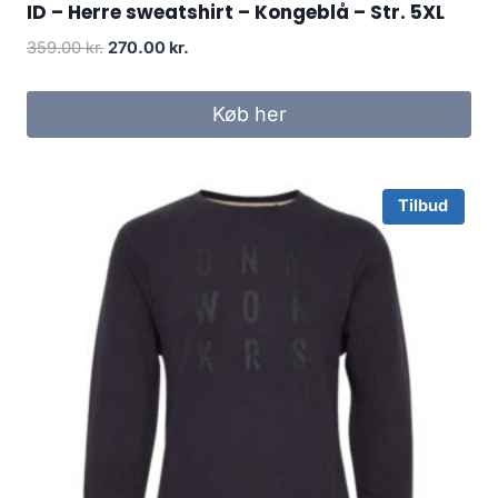
ID – Herre sweatshirt – Kongeblå – Str. 5XL
Original
Current
359.00
kr.
270.00
kr.
price
price
was:
is:
Køb her
359.00 kr..
270.00 kr..
Tilbud