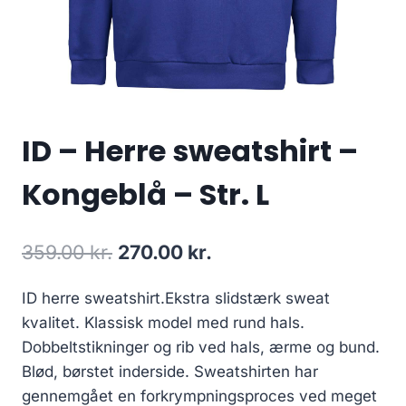
ID – Herre sweatshirt –
Kongeblå – Str. L
Original
Current
359.00
kr.
270.00
kr.
price
price
ID herre sweatshirt.Ekstra slidstærk sweat
was:
is:
kvalitet. Klassisk model med rund hals.
359.00 kr..
270.00 kr..
Dobbeltstikninger og rib ved hals, ærme og bund.
Blød, børstet inderside. Sweatshirten har
gennemgået en forkrympningsproces ved meget