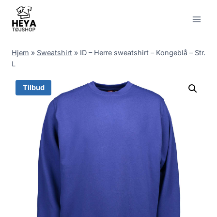
Skip
to
content
Hjem
»
Sweatshirt
»
ID – Herre sweatshirt – Kongeblå – Str.
L
Tilbud