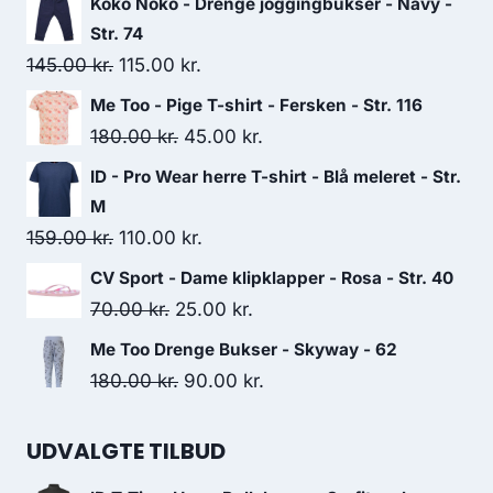
Koko Noko - Drenge joggingbukser - Navy -
Str. 74
Original
Current
145.00
kr.
115.00
kr.
price
price
Me Too - Pige T-shirt - Fersken - Str. 116
was:
is:
Original
Current
180.00
kr.
45.00
kr.
145.00 kr..
115.00 kr..
price
price
ID - Pro Wear herre T-shirt - Blå meleret - Str.
was:
is:
M
180.00 kr..
45.00 kr..
Original
Current
159.00
kr.
110.00
kr.
price
price
CV Sport - Dame klipklapper - Rosa - Str. 40
was:
is:
Original
Current
70.00
kr.
25.00
kr.
159.00 kr..
110.00 kr..
price
price
Me Too Drenge Bukser - Skyway - 62
was:
is:
Original
Current
180.00
kr.
90.00
kr.
70.00 kr..
25.00 kr..
price
price
was:
is:
UDVALGTE TILBUD
180.00 kr..
90.00 kr..