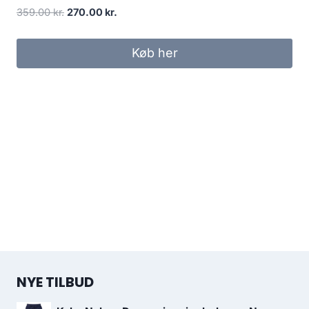
Original
Current
359.00
kr.
270.00
kr.
price
price
was:
is:
Køb her
359.00 kr..
270.00 kr..
NYE TILBUD