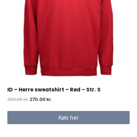
ID – Herre sweatshirt – Rød – Str. S
Original
Current
359.00
kr.
270.00
kr.
price
price
was:
is:
Køb her
359.00 kr..
270.00 kr..