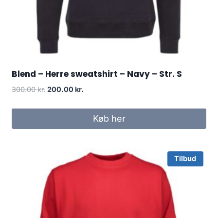
Blend – Herre sweatshirt – Navy – Str. S
Original
Current
300.00
kr.
200.00
kr.
price
price
was:
is:
Køb her
300.00 kr..
200.00 kr..
Tilbud