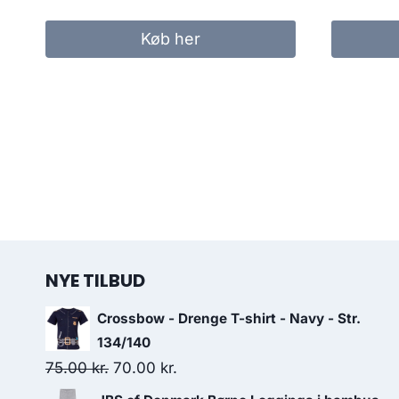
price
price
was:
is:
Køb her
150.00 kr..
125.00 kr..
NYE TILBUD
Crossbow - Drenge T-shirt - Navy - Str.
134/140
Original
Current
75.00
kr.
70.00
kr.
price
price