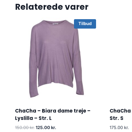
Relaterede varer
Tilbud
ChaCha – Biara dame trøje –
ChaCha –
Lyslilla – Str. L
Str. S
Original
Current
150.00
kr.
125.00
kr.
175.00
kr.