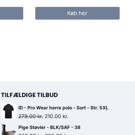
price
price
was:
is:
Køb her
.
249.00 kr..
200.00 kr..
TILFÆLDIGE TILBUD
ID - Pro Wear herre polo - Sort - Str. 5XL
Original
Current
279.00
kr.
210.00
kr.
price
price
Pige Støvler - BLK/SAF - 38
was:
is: