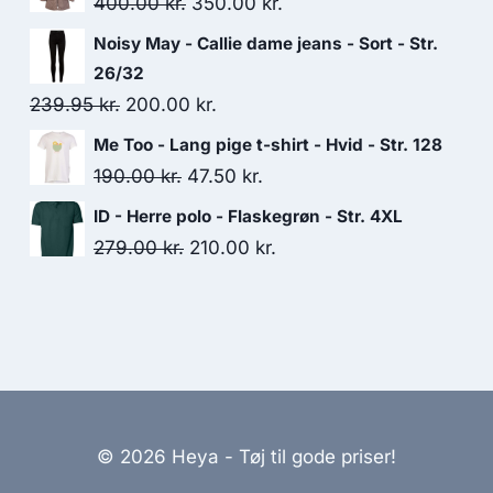
Original
Current
400.00
kr.
350.00
kr.
129.00 kr..
90.00 kr..
price
price
Noisy May - Callie dame jeans - Sort - Str.
was:
is:
26/32
400.00 kr..
350.00 kr..
Original
Current
239.95
kr.
200.00
kr.
price
price
Me Too - Lang pige t-shirt - Hvid - Str. 128
was:
is:
Original
Current
190.00
kr.
47.50
kr.
239.95 kr..
200.00 kr..
price
price
ID - Herre polo - Flaskegrøn - Str. 4XL
was:
is:
Original
Current
279.00
kr.
210.00
kr.
190.00 kr..
47.50 kr..
price
price
was:
is:
279.00 kr..
210.00 kr..
© 2026 Heya - Tøj til gode priser!