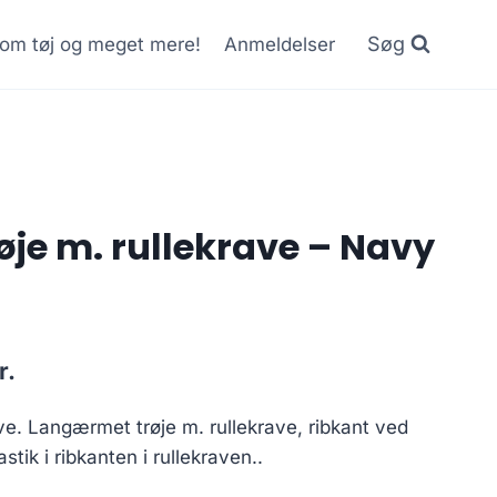
Søg
r om tøj og meget mere!
Anmeldelser
røje m. rullekrave – Navy
Current
r.
price
ave. Langærmet trøje m. rullekrave, ribkant ved
is:
ik i ribkanten i rullekraven..
..
200.00 kr..