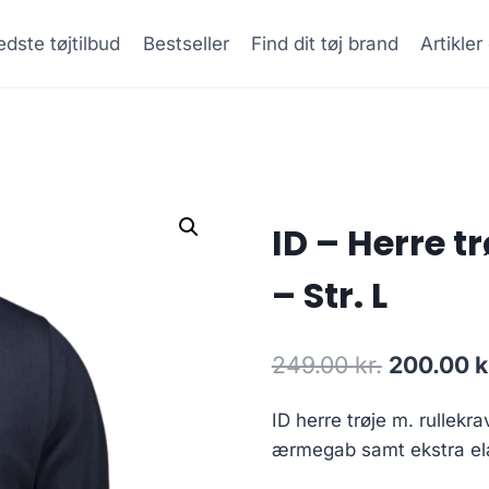
dste tøjtilbud
Bestseller
Find dit tøj brand
Artikle
ID – Herre t
– Str. L
Original
249.00
kr.
200.00
k
price
ID herre trøje m. rullekr
was:
ærmegab samt ekstra elast
249.00 kr