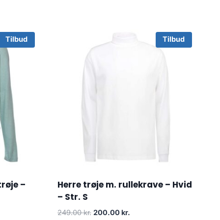
Tilbud
Tilbud
røje –
Herre trøje m. rullekrave – Hvid
– Str. S
Original
Current
249.00
kr.
200.00
kr.