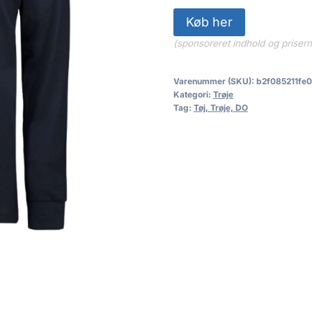
Køb her
(sponsoreret indhold og priser
Varenummer (SKU):
b2f085211fe0
Kategori:
Trøje
Tag:
Tøj, Trøje, DO