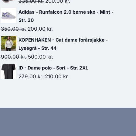
Original
Current
335.00
kr.
200.00
kr.
279.00 kr..
210.00 kr..
price
price
Adidas - Runfalcon 2.0 børne sko - Mint -
was:
is:
Str. 20
335.00 kr..
200.00 kr..
Original
Current
350.00
kr.
200.00
kr.
price
price
KOPENHAKEN - Cat dame forårsjakke -
was:
is:
Lysegrå - Str. 44
350.00 kr..
200.00 kr..
Original
Current
900.00
kr.
500.00
kr.
price
price
ID - Dame polo - Sort - Str. 2XL
was:
is:
Original
Current
279.00
kr.
210.00
kr.
900.00 kr..
500.00 kr..
price
price
was:
is:
279.00 kr..
210.00 kr..