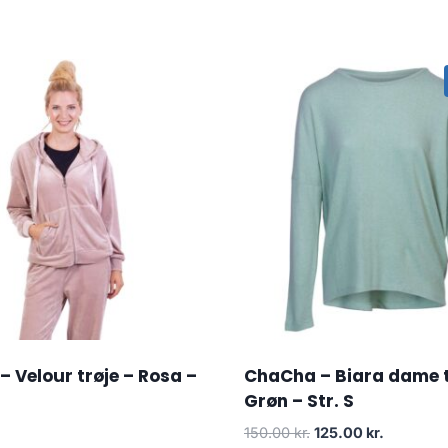
 Velour trøje – Rosa –
ChaCha – Biara dame t
Grøn – Str. S
Original
Current
150.00
kr.
125.00
kr.