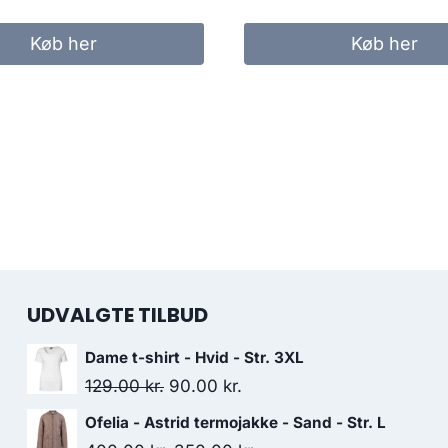
price
price
was:
is:
Køb her
Køb her
150.00 kr..
125.00 kr.
UDVALGTE TILBUD
Dame t-shirt - Hvid - Str. 3XL
Original
Current
129.00
kr.
90.00
kr.
price
price
Ofelia - Astrid termojakke - Sand - Str. L
was:
is: