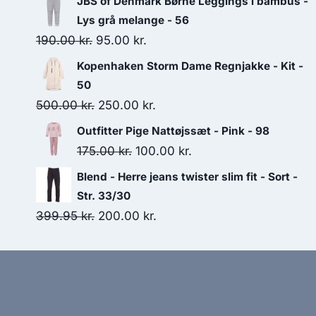
JBS of Denmark Børne Leggings i bambus -
was:
is:
Lys grå melange - 56
75.00 kr..
70.00 kr..
Original
Current
190.00
kr.
95.00
kr.
price
price
Kopenhaken Storm Dame Regnjakke - Kit -
was:
is:
50
190.00 kr..
95.00 kr..
Original
Current
500.00
kr.
250.00
kr.
price
price
Outfitter Pige Nattøjssæt - Pink - 98
was:
is:
Original
Current
175.00
kr.
100.00
kr.
500.00 kr..
250.00 kr..
price
price
Blend - Herre jeans twister slim fit - Sort -
was:
is:
Str. 33/30
175.00 kr..
100.00 kr..
Original
Current
399.95
kr.
200.00
kr.
price
price
was:
is:
399.95 kr..
200.00 kr..