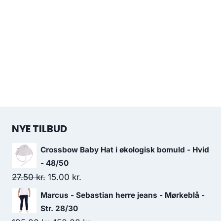
NYE TILBUD
Crossbow Baby Hat i økologisk bomuld - Hvid
- 48/50
Original
Current
27.50
kr.
15.00
kr.
price
price
Marcus - Sebastian herre jeans - Mørkeblå -
was:
is:
Str. 28/30