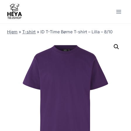
Skip
to
content
Hjem
»
T-shirt
»
ID T-Time Børne T-shirt – Lilla – 8/10