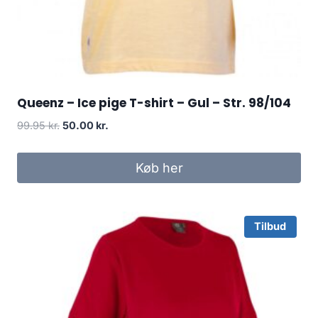
Queenz – Ice pige T-shirt – Gul – Str. 98/104
Original
Current
99.95
kr.
50.00
kr.
price
price
was:
is:
Køb her
99.95 kr..
50.00 kr..
Tilbud