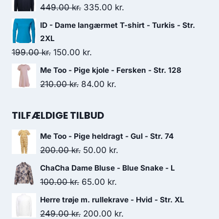
was:
is:
Original
Current
449.00
kr.
335.00
kr.
399.00 kr..
300.00 kr..
price
price
ID - Dame langærmet T-shirt - Turkis - Str.
was:
is:
2XL
449.00 kr..
335.00 kr..
Original
Current
199.00
kr.
150.00
kr.
price
price
Me Too - Pige kjole - Fersken - Str. 128
was:
is:
Original
Current
210.00
kr.
84.00
kr.
199.00 kr..
150.00 kr..
price
price
was:
is:
TILFÆLDIGE TILBUD
210.00 kr..
84.00 kr..
Me Too - Pige heldragt - Gul - Str. 74
Original
Current
200.00
kr.
50.00
kr.
price
price
ChaCha Dame Bluse - Blue Snake - L
was:
is:
Original
Current
100.00
kr.
65.00
kr.
200.00 kr..
50.00 kr..
price
price
Herre trøje m. rullekrave - Hvid - Str. XL
was:
is:
Original
Current
249.00
kr.
200.00
kr.