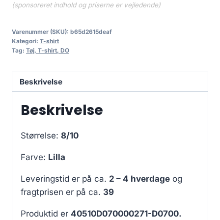
(sponsoreret indhold og priserne er vejledende)
Varenummer (SKU):
b65d2615deaf
Kategori:
T-shirt
Tag:
Tøj, T-shirt, DO
Beskrivelse
Beskrivelse
Størrelse:
8/10
Farve:
Lilla
Leveringstid er på ca.
2 – 4 hverdage
og
fragtprisen er på ca.
39
Produktid er
40510D070000271-D0700.