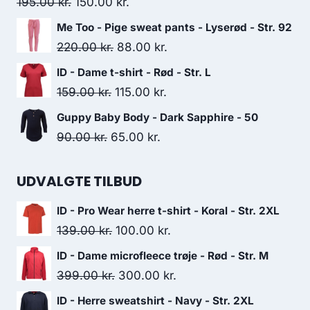
27.50 kr..
15.00 kr..
Original
Current
195.00
kr.
150.00
kr.
price
price
Me Too - Pige sweat pants - Lyserød - Str. 92
was:
is:
Original
Current
220.00
kr.
88.00
kr.
195.00 kr..
150.00 kr..
price
price
ID - Dame t-shirt - Rød - Str. L
was:
is:
Original
Current
159.00
kr.
115.00
kr.
220.00 kr..
88.00 kr..
price
price
Guppy Baby Body - Dark Sapphire - 50
was:
is:
Original
Current
90.00
kr.
65.00
kr.
159.00 kr..
115.00 kr..
price
price
was:
is:
UDVALGTE TILBUD
90.00 kr..
65.00 kr..
ID - Pro Wear herre t-shirt - Koral - Str. 2XL
Original
Current
139.00
kr.
100.00
kr.
price
price
ID - Dame microfleece trøje - Rød - Str. M
was:
is:
Original
Current
399.00
kr.
300.00
kr.
139.00 kr..
100.00 kr..
price
price
ID - Herre sweatshirt - Navy - Str. 2XL