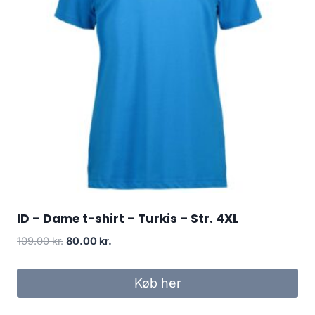
ID – Dame t-shirt – Turkis – Str. 4XL
Original
Current
109.00
kr.
80.00
kr.
price
price
was:
is:
Køb her
109.00 kr..
80.00 kr..