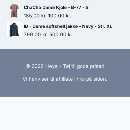
100.00 kr..
65.00 kr..
price
price
ChaCha Dame Kjole - B-77 - S
was:
is:
Original
Current
185.00
kr.
100.00
kr.
249.00 kr..
200.00 kr..
price
price
ID - Dame softshell jakke - Navy - Str. XL
was:
is:
Original
Current
799.00
kr.
500.00
kr.
185.00 kr..
100.00 kr..
price
price
was:
is:
799.00 kr..
500.00 kr..
© 2026 Heya - Tøj til gode priser!
Vi henviser til affiliate links på siden.
Hjemmesider Til Salg
|
Hjemmeside Udvikling
|
Online
Tilbud
Denne side kan være skabt med AI! Indholdet er