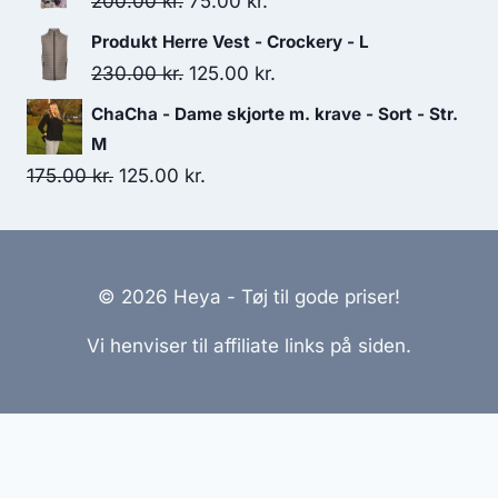
Original
Current
200.00
kr.
75.00
kr.
290.00 kr..
250.00 kr..
price
price
Produkt Herre Vest - Crockery - L
was:
is:
Original
Current
230.00
kr.
125.00
kr.
200.00 kr..
75.00 kr..
price
price
ChaCha - Dame skjorte m. krave - Sort - Str.
was:
is:
M
230.00 kr..
125.00 kr..
Original
Current
175.00
kr.
125.00
kr.
price
price
was:
is:
175.00 kr..
125.00 kr..
© 2026 Heya - Tøj til gode priser!
Vi henviser til affiliate links på siden.
Hjemmesider Til Salg
|
Hjemmeside Udvikling
|
Online
Tilbud