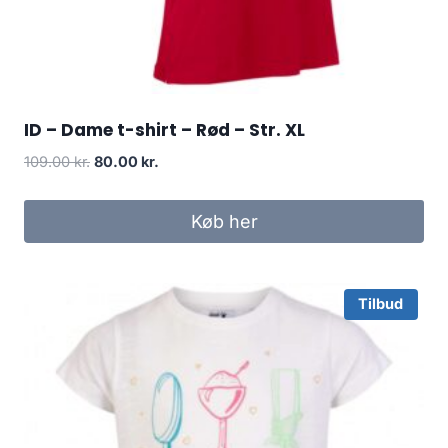
ID – Dame t-shirt – Rød – Str. XL
Original
Current
109.00
kr.
80.00
kr.
price
price
was:
is:
Køb her
109.00 kr..
80.00 kr..
Tilbud