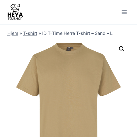
Skip
to
content
Hjem
»
T-shirt
»
ID T-Time Herre T-shirt – Sand – L