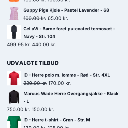
250.00 kr..
175.00 kr..
price
price
Guppy Pige Kjole - Pastel Lavender - 68
was:
is:
Original
Current
100.00
kr.
65.00
kr.
165.00 kr..
100.00 kr..
price
price
CeLaVi - Børne foret pu-coated termosæt -
was:
is:
Navy - Str. 104
100.00 kr..
65.00 kr..
Original
Current
499.95
kr.
440.00
kr.
price
price
was:
is:
UDVALGTE TILBUD
499.95 kr..
440.00 kr..
ID - Herre polo m. lomme - Rød - Str. 4XL
Original
Current
229.00
kr.
170.00
kr.
price
price
Marcus Wade Herre Overgangsjakke - Black
was:
is:
- L
229.00 kr..
170.00 kr..
Original
Current
750.00
kr.
150.00
kr.
price
price
ID - Herre t-shirt - Grøn - Str. M
was:
is:
Original
Current