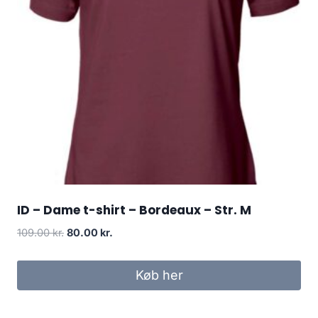
ID – Dame t-shirt – Bordeaux – Str. M
Original
Current
109.00
kr.
80.00
kr.
price
price
was:
is:
Køb her
109.00 kr..
80.00 kr..