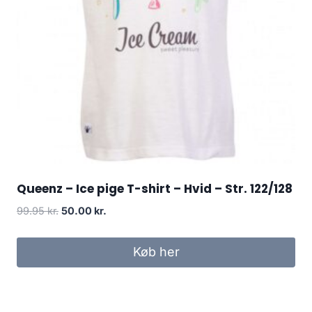
Queenz – Ice pige T-shirt – Hvid – Str. 122/128
Original
Current
99.95
kr.
50.00
kr.
price
price
was:
is:
Køb her
99.95 kr..
50.00 kr..