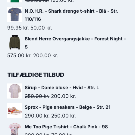
139.00
kr.
125.00
kr.
750.00 kr..
150.00 kr..
price
price
N.O.H.R. - Shark drenge t-shirt - Blå - Str.
was:
is:
110/116
139.00 kr..
125.00 kr..
Original
Current
99.95
kr.
50.00
kr.
price
price
Blend Herre Overgangsjakke - Forest Night -
was:
is:
S
99.95 kr..
50.00 kr..
Original
Current
575.00
kr.
200.00
kr.
price
price
was:
is:
TILFÆLDIGE TILBUD
575.00 kr..
200.00 kr..
Sirup - Dame bluse - Hvid - Str. L
Original
Current
250.00
kr.
200.00
kr.
price
price
Sprox - Pige sneakers - Beige - Str. 21
was:
is:
Original
Current
290.00
kr.
250.00
kr.
250.00 kr..
200.00 kr..
price
price
Me Too Pige T-shirt - Chalk Pink - 98
was:
is: