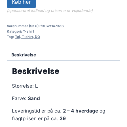
Køb her
(sponsoreret indhold og priserne er vejledende)
Varenummer (SKU):
f307cf1a73d6
Kategori:
T-shirt
Tag:
Tøj, T-shirt, DO
Beskrivelse
Beskrivelse
Størrelse:
L
Farve:
Sand
Leveringstid er på ca.
2 – 4 hverdage
og
fragtprisen er på ca.
39