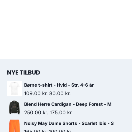
NYE TILBUD
Børne t-shirt - Hvid - Str. 4-6 år
Original
Current
109.00
kr.
80.00
kr.
price
price
Blend Herre Cardigan - Deep Forest - M
was:
is:
Original
Current
250.00
kr.
175.00
kr.
109.00 kr..
80.00 kr..
price
price
Noisy May Dame Shorts - Scarlet Ibis - S
was:
is:
Original
Current
165.00
kr.
100.00
kr.