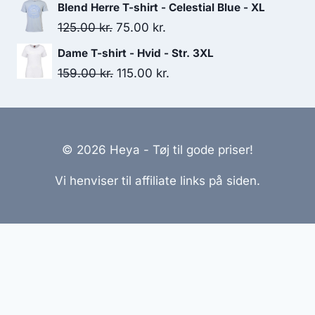
price
price
Blend Herre T-shirt - Celestial Blue - XL
was:
is:
Original
Current
125.00
kr.
75.00
kr.
139.00 kr..
125.00 kr..
price
price
Dame T-shirt - Hvid - Str. 3XL
was:
is:
Original
Current
159.00
kr.
115.00
kr.
125.00 kr..
75.00 kr..
price
price
was:
is:
159.00 kr..
115.00 kr..
© 2026 Heya - Tøj til gode priser!
Vi henviser til affiliate links på siden.
Hjemmesider Til Salg
|
Hjemmeside Udvikling
|
Online
Tilbud
Denne side kan være skabt med AI! Indholdet er