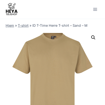
Skip
to
content
Hjem
»
T-shirt
»
ID T-Time Herre T-shirt – Sand – M