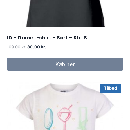
ID – Dame t-shirt – Sort – Str. S
Original
Current
109.00
kr.
80.00
kr.
price
price
was:
is:
Køb her
109.00 kr..
80.00 kr..
Tilbud