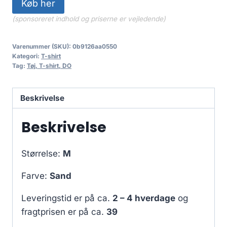
Køb her
(sponsoreret indhold og priserne er vejledende)
Varenummer (SKU):
0b9126aa0550
Kategori:
T-shirt
Tag:
Tøj, T-shirt, DO
Beskrivelse
Beskrivelse
Størrelse:
M
Farve:
Sand
Leveringstid er på ca.
2 – 4 hverdage
og
fragtprisen er på ca.
39