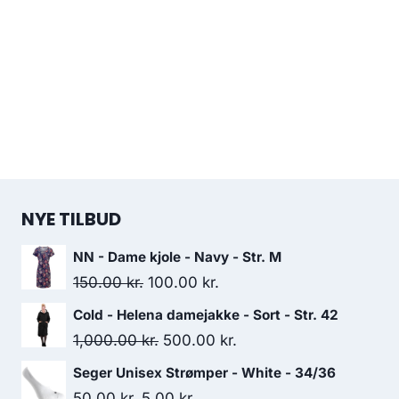
NYE TILBUD
NN - Dame kjole - Navy - Str. M
Original
Current
150.00
kr.
100.00
kr.
price
price
Cold - Helena damejakke - Sort - Str. 42
was:
is:
Original
Current
1,000.00
kr.
500.00
kr.
150.00 kr..
100.00 kr..
price
price
Seger Unisex Strømper - White - 34/36
was:
is:
Original
Current
50.00
kr.
5.00
kr.