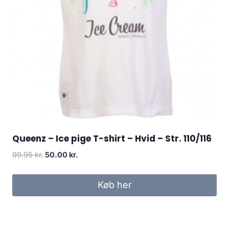
Queenz – Ice pige T-shirt – Hvid – Str. 110/116
Original
Current
99.95
kr.
50.00
kr.
price
price
was:
is:
Køb her
99.95 kr..
50.00 kr..