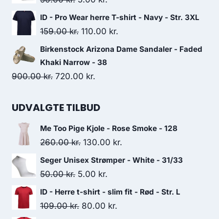
1,000.00 kr..
500.00 kr..
price
price
ID - Pro Wear herre T-shirt - Navy - Str. 3XL
was:
is:
Original
Current
159.00
kr.
110.00
kr.
50.00 kr..
5.00 kr..
price
price
Birkenstock Arizona Dame Sandaler - Faded
was:
is:
Khaki Narrow - 38
159.00 kr..
110.00 kr..
Original
Current
900.00
kr.
720.00
kr.
price
price
was:
is:
UDVALGTE TILBUD
900.00 kr..
720.00 kr..
Me Too Pige Kjole - Rose Smoke - 128
Original
Current
260.00
kr.
130.00
kr.
price
price
Seger Unisex Strømper - White - 31/33
was:
is:
Original
Current
50.00
kr.
5.00
kr.
260.00 kr..
130.00 kr..
price
price
ID - Herre t-shirt - slim fit - Rød - Str. L
was:
is:
Original
Current
109.00
kr.
80.00
kr.
50.00 kr..
5.00 kr..