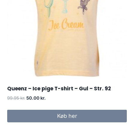
Queenz – Ice pige T-shirt – Gul – Str. 92
Original
Current
99.95
kr.
50.00
kr.
price
price
was:
is:
Køb her
99.95 kr..
50.00 kr..