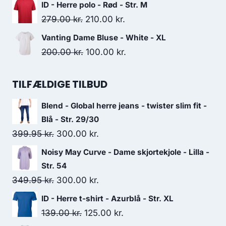
price
price
ID - Herre polo - Rød - Str. M
was:
is:
Original
Current
279.00
kr.
210.00
kr.
109.00 kr..
80.00 kr..
price
price
Vanting Dame Bluse - White - XL
was:
is:
Original
Current
200.00
kr.
100.00
kr.
279.00 kr..
210.00 kr..
price
price
was:
is:
TILFÆLDIGE TILBUD
200.00 kr..
100.00 kr..
Blend - Global herre jeans - twister slim fit -
Blå - Str. 29/30
Original
Current
399.95
kr.
300.00
kr.
price
price
Noisy May Curve - Dame skjortekjole - Lilla -
was:
is:
Str. 54
399.95 kr..
300.00 kr..
Original
Current
349.95
kr.
300.00
kr.
price
price
ID - Herre t-shirt - Azurblå - Str. XL
was:
is:
Original
Current
139.00
kr.
125.00
kr.
349.95 kr..
300.00 kr..