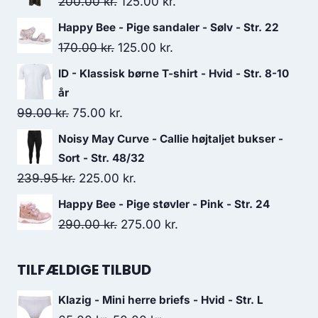
Original
Current
200.00
kr.
125.00
kr.
price
price
Happy Bee - Pige sandaler - Sølv - Str. 22
was:
is:
Original
Current
170.00
kr.
125.00
kr.
200.00 kr..
125.00 kr..
price
price
ID - Klassisk børne T-shirt - Hvid - Str. 8-10
was:
is:
år
170.00 kr..
125.00 kr..
Original
Current
99.00
kr.
75.00
kr.
price
price
Noisy May Curve - Callie højtaljet bukser -
was:
is:
Sort - Str. 48/32
99.00 kr..
75.00 kr..
Original
Current
239.95
kr.
225.00
kr.
price
price
Happy Bee - Pige støvler - Pink - Str. 24
was:
is:
Original
Current
290.00
kr.
275.00
kr.
239.95 kr..
225.00 kr..
price
price
was:
is:
TILFÆLDIGE TILBUD
290.00 kr..
275.00 kr..
Klazig - Mini herre briefs - Hvid - Str. L