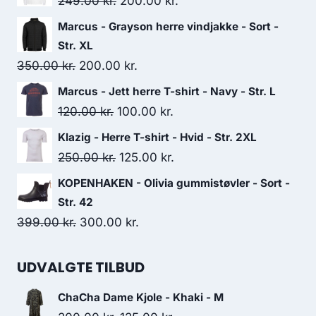
Original
Current
249.00
kr.
200.00
kr.
price
price
Marcus - Grayson herre vindjakke - Sort -
was:
is:
Str. XL
249.00 kr..
200.00 kr..
Original
Current
350.00
kr.
200.00
kr.
price
price
Marcus - Jett herre T-shirt - Navy - Str. L
was:
is:
Original
Current
120.00
kr.
100.00
kr.
350.00 kr..
200.00 kr..
price
price
Klazig - Herre T-shirt - Hvid - Str. 2XL
was:
is:
Original
Current
250.00
kr.
125.00
kr.
120.00 kr..
100.00 kr..
price
price
KOPENHAKEN - Olivia gummistøvler - Sort -
was:
is:
Str. 42
250.00 kr..
125.00 kr..
Original
Current
399.00
kr.
300.00
kr.
price
price
was:
is:
UDVALGTE TILBUD
399.00 kr..
300.00 kr..
ChaCha Dame Kjole - Khaki - M