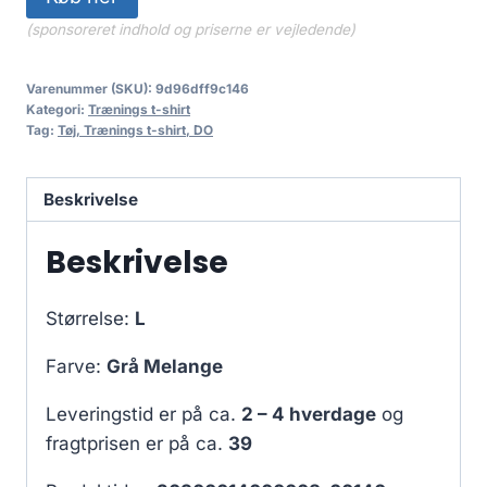
(sponsoreret indhold og priserne er vejledende)
Varenummer (SKU):
9d96dff9c146
Kategori:
Trænings t-shirt
Tag:
Tøj, Trænings t-shirt, DO
Beskrivelse
Beskrivelse
Størrelse:
L
Farve:
Grå Melange
Leveringstid er på ca.
2 – 4 hverdage
og
fragtprisen er på ca.
39