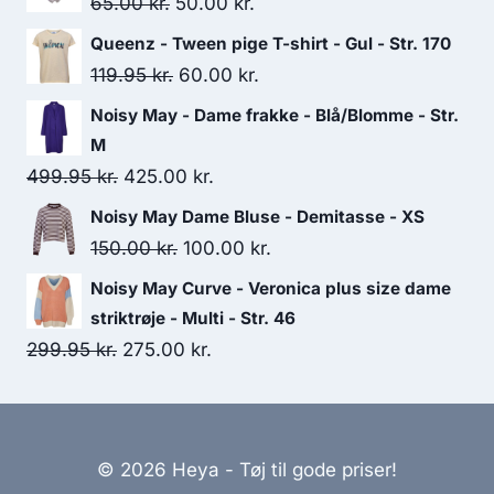
Original
Current
65.00
kr.
50.00
kr.
price
price
Queenz - Tween pige T-shirt - Gul - Str. 170
was:
is:
Original
Current
119.95
kr.
60.00
kr.
65.00 kr..
50.00 kr..
price
price
Noisy May - Dame frakke - Blå/Blomme - Str.
was:
is:
M
119.95 kr..
60.00 kr..
Original
Current
499.95
kr.
425.00
kr.
price
price
Noisy May Dame Bluse - Demitasse - XS
was:
is:
Original
Current
150.00
kr.
100.00
kr.
499.95 kr..
425.00 kr..
price
price
Noisy May Curve - Veronica plus size dame
was:
is:
striktrøje - Multi - Str. 46
150.00 kr..
100.00 kr..
Original
Current
299.95
kr.
275.00
kr.
price
price
was:
is:
299.95 kr..
275.00 kr..
© 2026 Heya - Tøj til gode priser!