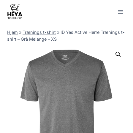
Skip
to
content
Hjem
»
Trænings t-shirt
»
ID Yes Active Herre Trænings t-
shirt – Grå Melange – XS