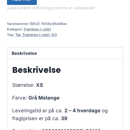
(sponsoreret indhold og priserne er vejledende)
Varenummer (SKU):
f044cd5a08ac
Kategori:
Trænings t-shirt
Tag:
Tøj, Trænings t-shirt, DO
Beskrivelse
Beskrivelse
Størrelse:
XS
Farve:
Grå Melange
Leveringstid er på ca.
2 – 4 hverdage
og
fragtprisen er på ca.
39