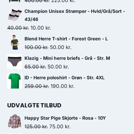
Original
Current
400.00
kr.
225.00
kr.
price
price
Champion Unisex Strømper - Hvid/Grå/Sort -
was:
is:
43/46
400.00 kr..
225.00 kr..
Original
Current
40.00
kr.
10.00
kr.
price
price
Blend Herre T-shirt - Forest Green - L
was:
is:
Original
Current
100.00
kr.
50.00
kr.
40.00 kr..
10.00 kr..
price
price
Klazig - Mini herre briefs - Grå - Str. M
was:
is:
Original
Current
65.00
kr.
50.00
kr.
100.00 kr..
50.00 kr..
price
price
ID - Herre poloshirt - Grøn - Str. 4XL
was:
is:
Original
Current
259.00
kr.
190.00
kr.
65.00 kr..
50.00 kr..
price
price
was:
is:
UDVALGTE TILBUD
259.00 kr..
190.00 kr..
Happy Star Pige Skjorte - Rosa - 10Y
Original
Current
125.00
kr.
75.00
kr.