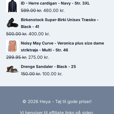
price
price
ID - Herre cardigan - Navy - Str. 3XL
was:
is:
Original
Current
599.00
kr.
460.00
kr.
449.95 kr..
325.00 kr..
price
price
Birkenstock Super-Birki Unisex Træsko -
was:
is:
Black - 41
599.00 kr..
460.00 kr..
Original
Current
500.00
kr.
400.00
kr.
price
price
Noisy May Curve - Veronica plus size dame
was:
is:
striktrøje - Multi - Str. 46
500.00 kr..
400.00 kr..
Original
Current
299.95
kr.
275.00
kr.
price
price
Drenge Sandaler - Black - 25
was:
is:
Original
Current
150.00
kr.
100.00
kr.
299.95 kr..
275.00 kr..
price
price
was:
is:
150.00 kr..
100.00 kr..
© 2026 Heya - Tøj til gode priser!
Vi henviser til affiliate links på siden.