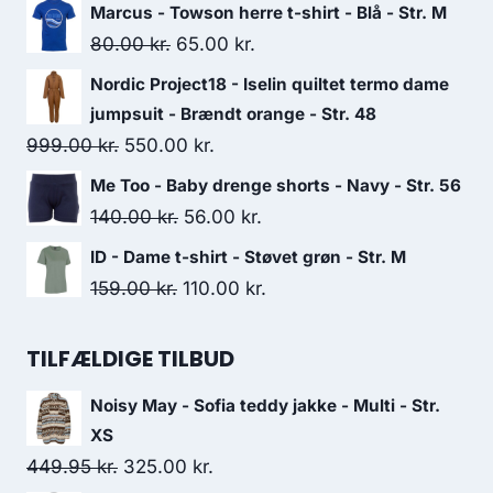
price
price
Marcus - Towson herre t-shirt - Blå - Str. M
was:
is:
Original
Current
80.00
kr.
65.00
kr.
125.00 kr..
75.00 kr..
price
price
Nordic Project18 - Iselin quiltet termo dame
was:
is:
jumpsuit - Brændt orange - Str. 48
80.00 kr..
65.00 kr..
Original
Current
999.00
kr.
550.00
kr.
price
price
Me Too - Baby drenge shorts - Navy - Str. 56
was:
is:
Original
Current
140.00
kr.
56.00
kr.
999.00 kr..
550.00 kr..
price
price
ID - Dame t-shirt - Støvet grøn - Str. M
was:
is:
Original
Current
159.00
kr.
110.00
kr.
140.00 kr..
56.00 kr..
price
price
was:
is:
TILFÆLDIGE TILBUD
159.00 kr..
110.00 kr..
Noisy May - Sofia teddy jakke - Multi - Str.
XS
Original
Current
449.95
kr.
325.00
kr.