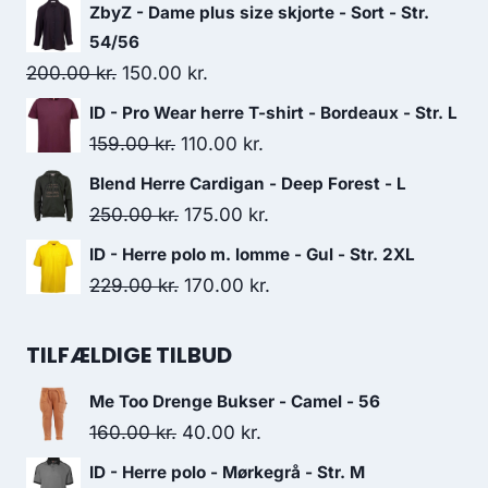
price
price
ZbyZ - Dame plus size skjorte - Sort - Str.
was:
is:
54/56
325.00 kr..
200.00 kr..
Original
Current
200.00
kr.
150.00
kr.
price
price
ID - Pro Wear herre T-shirt - Bordeaux - Str. L
was:
is:
Original
Current
159.00
kr.
110.00
kr.
200.00 kr..
150.00 kr..
price
price
Blend Herre Cardigan - Deep Forest - L
was:
is:
Original
Current
250.00
kr.
175.00
kr.
159.00 kr..
110.00 kr..
price
price
ID - Herre polo m. lomme - Gul - Str. 2XL
was:
is:
Original
Current
229.00
kr.
170.00
kr.
250.00 kr..
175.00 kr..
price
price
was:
is:
TILFÆLDIGE TILBUD
229.00 kr..
170.00 kr..
Me Too Drenge Bukser - Camel - 56
Original
Current
160.00
kr.
40.00
kr.
price
price
ID - Herre polo - Mørkegrå - Str. M