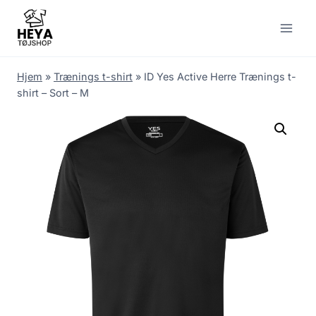
Skip
to
content
Hjem
»
Trænings t-shirt
»
ID Yes Active Herre Trænings t-
shirt – Sort – M