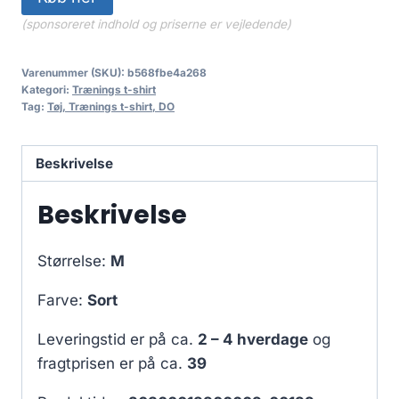
(sponsoreret indhold og priserne er vejledende)
Varenummer (SKU):
b568fbe4a268
Kategori:
Trænings t-shirt
Tag:
Tøj, Trænings t-shirt, DO
Beskrivelse
Beskrivelse
Størrelse:
M
Farve:
Sort
Leveringstid er på ca.
2 – 4 hverdage
og
fragtprisen er på ca.
39