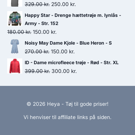
was:
is:
Original
Current
329.00
kr.
250.00
kr.
160.00 kr..
40.00 kr..
price
price
Happy Star - Drenge hættetrøje m. lynlås -
was:
is:
Army - Str. 152
329.00 kr..
250.00 kr..
Original
Current
180.00
kr.
150.00
kr.
price
price
Noisy May Dame Kjole - Blue Heron - S
was:
is:
Original
Current
270.00
kr.
150.00
kr.
180.00 kr..
150.00 kr..
price
price
ID - Dame microfleece trøje - Rød - Str. XL
was:
is:
Original
Current
399.00
kr.
300.00
kr.
270.00 kr..
150.00 kr..
price
price
was:
is:
399.00 kr..
300.00 kr..
© 2026 Heya - Tøj til gode priser!
Vi henviser til affiliate links på siden.