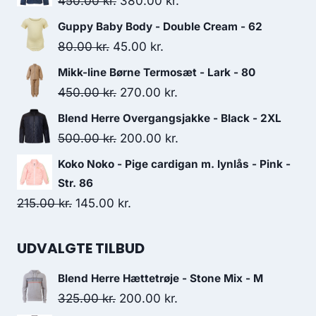
Original
Current
450.00
kr.
380.00
kr.
price
price
Guppy Baby Body - Double Cream - 62
was:
is:
Original
Current
80.00
kr.
45.00
kr.
450.00 kr..
380.00 kr..
price
price
Mikk-line Børne Termosæt - Lark - 80
was:
is:
Original
Current
450.00
kr.
270.00
kr.
80.00 kr..
45.00 kr..
price
price
Blend Herre Overgangsjakke - Black - 2XL
was:
is:
Original
Current
500.00
kr.
200.00
kr.
450.00 kr..
270.00 kr..
price
price
Koko Noko - Pige cardigan m. lynlås - Pink -
was:
is:
Str. 86
500.00 kr..
200.00 kr..
Original
Current
215.00
kr.
145.00
kr.
price
price
was:
is:
UDVALGTE TILBUD
215.00 kr..
145.00 kr..
Blend Herre Hættetrøje - Stone Mix - M
Original
Current
325.00
kr.
200.00
kr.