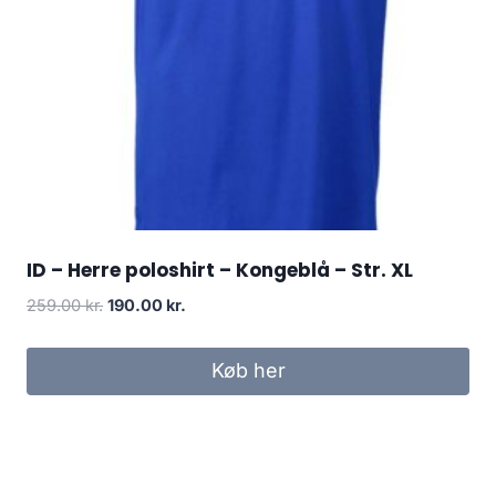
ID – Herre poloshirt – Kongeblå – Str. XL
Original
Current
259.00
kr.
190.00
kr.
price
price
was:
is:
Køb her
259.00 kr..
190.00 kr..