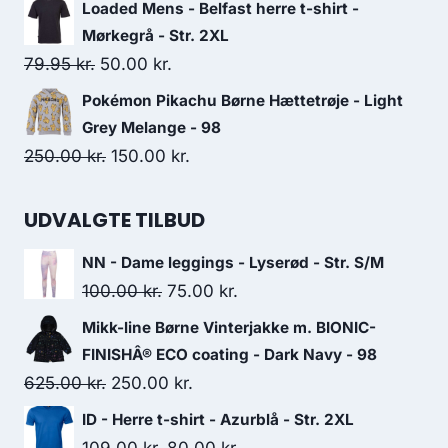
price
price
Loaded Mens - Belfast herre t-shirt -
was:
is:
Mørkegrå - Str. 2XL
399.00 kr..
300.00 kr..
Original
Current
79.95
kr.
50.00
kr.
price
price
Pokémon Pikachu Børne Hættetrøje - Light
was:
is:
Grey Melange - 98
79.95 kr..
50.00 kr..
Original
Current
250.00
kr.
150.00
kr.
price
price
was:
is:
UDVALGTE TILBUD
250.00 kr..
150.00 kr..
NN - Dame leggings - Lyserød - Str. S/M
Original
Current
100.00
kr.
75.00
kr.
price
price
Mikk-line Børne Vinterjakke m. BIONIC-
was:
is:
FINISHÂ® ECO coating - Dark Navy - 98
100.00 kr..
75.00 kr..
Original
Current
625.00
kr.
250.00
kr.
price
price
ID - Herre t-shirt - Azurblå - Str. 2XL
was:
is:
Original
Current