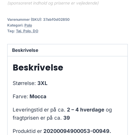
(sponsoreret indhold og priserne er vejledende)
Varenummer (SKU):
37abf0d02850
Kategori:
Polo
Tag:
Tøj, Polo, DO
Beskrivelse
Beskrivelse
Størrelse:
3XL
Farve:
Mocca
Leveringstid er på ca.
2 – 4 hverdage
og
fragtprisen er på ca.
39
Produktid er
20200094900053-00949.