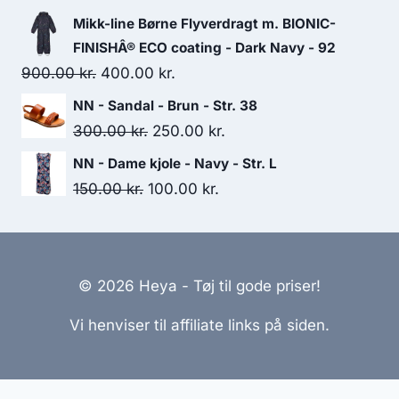
price
price
Mikk-line Børne Flyverdragt m. BIONIC-
was:
is:
FINISHÂ® ECO coating - Dark Navy - 92
149.95 kr..
80.00 kr..
Original
Current
900.00
kr.
400.00
kr.
price
price
NN - Sandal - Brun - Str. 38
was:
is:
Original
Current
300.00
kr.
250.00
kr.
900.00 kr..
400.00 kr..
price
price
NN - Dame kjole - Navy - Str. L
was:
is:
Original
Current
150.00
kr.
100.00
kr.
300.00 kr..
250.00 kr..
price
price
was:
is:
150.00 kr..
100.00 kr..
© 2026 Heya - Tøj til gode priser!
Vi henviser til affiliate links på siden.