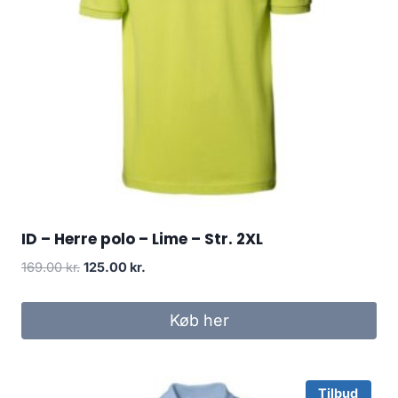
ID – Herre polo – Lime – Str. 2XL
Original
Current
169.00
kr.
125.00
kr.
price
price
was:
is:
Køb her
169.00 kr..
125.00 kr..
Tilbud