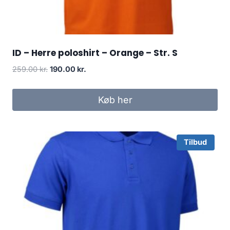
ID – Herre poloshirt – Orange – Str. S
Original
Current
259.00
kr.
190.00
kr.
price
price
was:
is:
Køb her
259.00 kr..
190.00 kr..
Tilbud