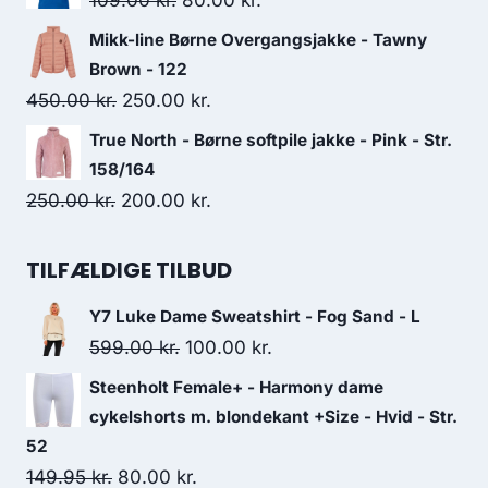
109.00
kr.
80.00
kr.
625.00 kr..
250.00 kr..
price
price
Mikk-line Børne Overgangsjakke - Tawny
was:
is:
Brown - 122
109.00 kr..
80.00 kr..
Original
Current
450.00
kr.
250.00
kr.
price
price
True North - Børne softpile jakke - Pink - Str.
was:
is:
158/164
450.00 kr..
250.00 kr..
Original
Current
250.00
kr.
200.00
kr.
price
price
was:
is:
TILFÆLDIGE TILBUD
250.00 kr..
200.00 kr..
Y7 Luke Dame Sweatshirt - Fog Sand - L
Original
Current
599.00
kr.
100.00
kr.
price
price
Steenholt Female+ - Harmony dame
was:
is:
cykelshorts m. blondekant +Size - Hvid - Str.
599.00 kr..
100.00 kr..
52
Original
Current
149.95
kr.
80.00
kr.