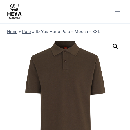
Skip
to
content
Hjem
»
Polo
»
ID Yes Herre Polo – Mocca – 3XL