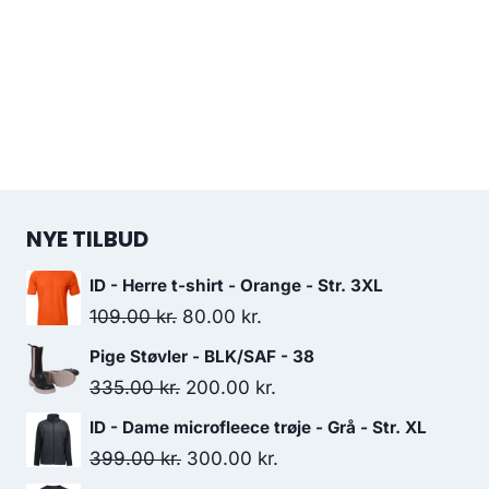
NYE TILBUD
ID - Herre t-shirt - Orange - Str. 3XL
Original
Current
109.00
kr.
80.00
kr.
price
price
Pige Støvler - BLK/SAF - 38
was:
is:
Original
Current
335.00
kr.
200.00
kr.
109.00 kr..
80.00 kr..
price
price
ID - Dame microfleece trøje - Grå - Str. XL
was:
is:
Original
Current
399.00
kr.
300.00
kr.
335.00 kr..
200.00 kr..