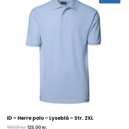
ID – Herre polo – Lyseblå – Str. 2XL
Original
Current
169.00
kr.
125.00
kr.