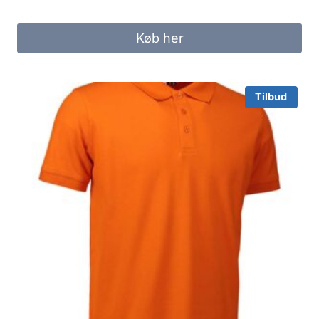
price
price
was:
is:
Køb her
169.00 kr..
125.00 kr..
Tilbud