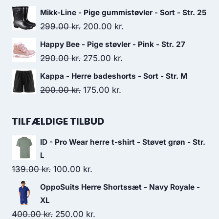
price
price
Mikk-Line - Pige gummistøvler - Sort - Str. 25
was:
is:
Original
Current
299.00
kr.
200.00
kr.
725.00 kr..
580.00 kr..
price
price
Happy Bee - Pige støvler - Pink - Str. 27
was:
is:
Original
Current
290.00
kr.
275.00
kr.
299.00 kr..
200.00 kr..
price
price
Kappa - Herre badeshorts - Sort - Str. M
was:
is:
Original
Current
200.00
kr.
175.00
kr.
290.00 kr..
275.00 kr..
price
price
was:
is:
TILFÆLDIGE TILBUD
200.00 kr..
175.00 kr..
ID - Pro Wear herre t-shirt - Støvet grøn - Str.
L
Original
Current
139.00
kr.
100.00
kr.
price
price
OppoSuits Herre Shortssæt - Navy Royale -
was:
is:
XL
139.00 kr..
100.00 kr..
Original
Current
400.00
kr.
250.00
kr.