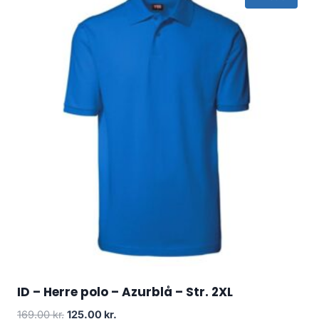
ID – Herre polo – Azurblå – Str. 2XL
Original
Current
169.00
kr.
125.00
kr.