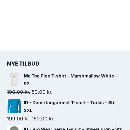
NYE TILBUD
Me Too Pige T-shirt - Marshmallow White -
92
Original
Current
190.00
kr.
50.00
kr.
price
price
ID - Dame langærmet T-shirt - Turkis - Str.
was:
is:
2XL
190.00 kr..
50.00 kr..
Original
Current
199.00
kr.
150.00
kr.
price
price
ID - Pro Wear herre T-shirt - Støvet grøn - Str.