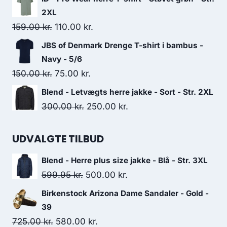
was:
is:
2XL
199.00 kr..
150.00 kr..
Original
Current
159.00
kr.
110.00
kr.
price
price
JBS of Denmark Drenge T-shirt i bambus -
was:
is:
Navy - 5/6
159.00 kr..
110.00 kr..
Original
Current
150.00
kr.
75.00
kr.
price
price
Blend - Letvægts herre jakke - Sort - Str. 2XL
was:
is:
Original
Current
300.00
kr.
250.00
kr.
150.00 kr..
75.00 kr..
price
price
was:
is:
UDVALGTE TILBUD
300.00 kr..
250.00 kr..
Blend - Herre plus size jakke - Blå - Str. 3XL
Original
Current
599.95
kr.
500.00
kr.
price
price
Birkenstock Arizona Dame Sandaler - Gold -
was:
is:
39
599.95 kr..
500.00 kr..
Original
Current
725.00
kr.
580.00
kr.