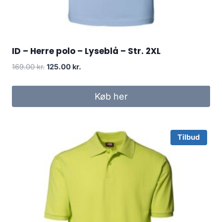
ID – Herre polo – Lyseblå – Str. 2XL
Original
Current
169.00
kr.
125.00
kr.
price
price
was:
is:
Køb her
169.00 kr..
125.00 kr..
Tilbud