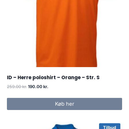
ID – Herre poloshirt – Orange – Str. S
Original
Current
259.00
kr.
190.00
kr.
price
price
was:
is:
Køb her
259.00 kr..
190.00 kr..
Tilbud