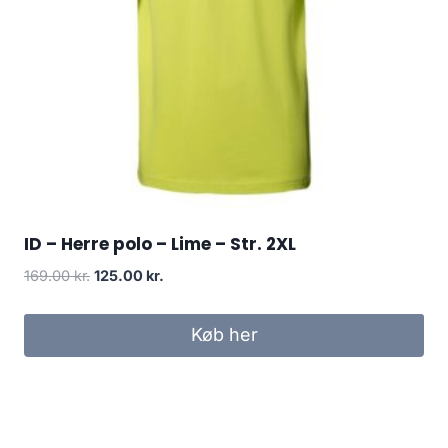
ID – Herre polo – Lime – Str. 2XL
Original
Current
169.00
kr.
125.00
kr.
price
price
was:
is:
Køb her
169.00 kr..
125.00 kr..