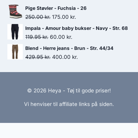
price
price
Pige Støvler - Fuchsia - 26
was:
is:
Original
Current
250.00
kr.
175.00
kr.
400.00 kr..
250.00 kr..
price
price
Impala - Amour baby bukser - Navy - Str. 68
was:
is:
Original
Current
119.95
kr.
60.00
kr.
250.00 kr..
175.00 kr..
price
price
Blend - Herre jeans - Brun - Str. 44/34
was:
is:
Original
Current
429.95
kr.
400.00
kr.
119.95 kr..
60.00 kr..
price
price
was:
is:
429.95 kr..
400.00 kr..
© 2026 Heya - Tøj til gode priser!
Vi henviser til affiliate links på siden.
Hjemmesider Til Salg
|
Hjemmeside Udvikling
|
Online