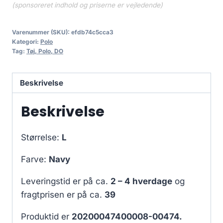
(sponsoreret indhold og priserne er vejledende)
Varenummer (SKU):
efdb74c5cca3
Kategori:
Polo
Tag:
Tøj, Polo, DO
Beskrivelse
Beskrivelse
Størrelse:
L
Farve:
Navy
Leveringstid er på ca.
2 – 4 hverdage
og
fragtprisen er på ca.
39
Produktid er
20200047400008-00474.