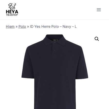
Skip
to
content
Hjem
»
Polo
»
ID Yes Herre Polo – Navy – L