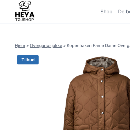
Skip
to
Shop
De be
content
Hjem
»
Overgangsjakke
»
Kopenhaken Fame Dame Overga
Tilbud