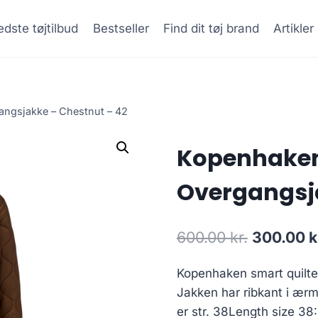
dste tøjtilbud
Bestseller
Find dit tøj brand
Artikle
ngsjakke – Chestnut – 42
Kopenhake
Overgangsja
Original
600.00
kr.
300.00
k
price
Kopenhaken smart quiltet
was:
Jakken har ribkant i ær
600.00 kr
er str. 38Length size 38