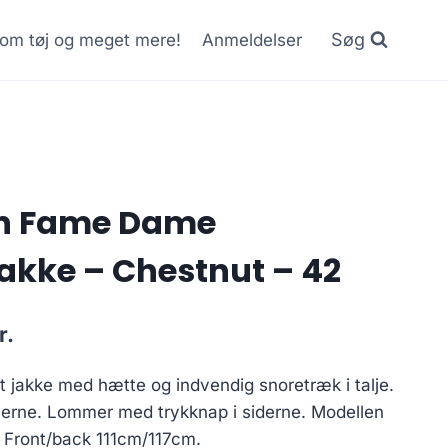
Søg
r om tøj og meget mere!
Anmeldelser
n Fame Dame
kke – Chestnut – 42
Current
r.
price
 jakke med hætte og indvendig snoretræk i talje.
is:
merne. Lommer med trykknap i siderne. Modellen
..
300.00 kr..
: Front/back 111cm/117cm.