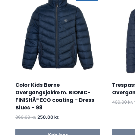
Color Kids Børne
Trespas
Overgangsjakke m. BIONIC-
Overgan
FINISHÂ® ECO coating – Dress
400.00
kr.
Blues – 98
Original
Current
360.00
kr.
250.00
kr.
price
price
was:
is: