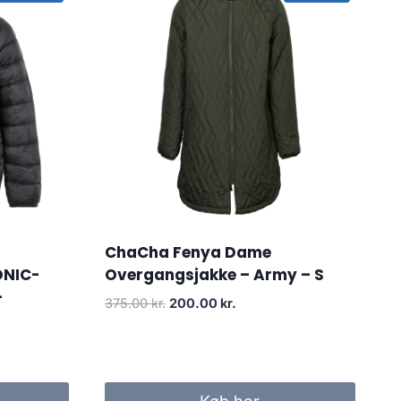
ChaCha Fenya Dame
ONIC-
Overgangsjakke – Army – S
–
Original
Current
375.00
kr.
200.00
kr.
price
price
was:
is:
375.00 kr..
200.00 kr..