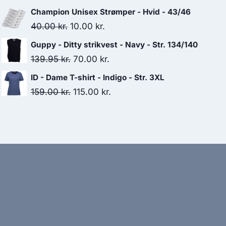
price
price
Champion Unisex Strømper - Hvid - 43/46
was:
is:
Original
Current
40.00
kr.
10.00
kr.
800.00 kr..
500.00 kr..
price
price
Guppy - Ditty strikvest - Navy - Str. 134/140
was:
is:
Original
Current
139.95
kr.
70.00
kr.
40.00 kr..
10.00 kr..
price
price
ID - Dame T-shirt - Indigo - Str. 3XL
was:
is:
Original
Current
159.00
kr.
115.00
kr.
139.95 kr..
70.00 kr..
price
price
was:
is:
159.00 kr..
115.00 kr..