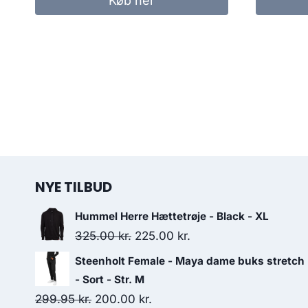
Køb her
360.00 kr..
250.00 kr..
NYE TILBUD
Hummel Herre Hættetrøje - Black - XL
Original
Current
325.00
kr.
225.00
kr.
price
price
Steenholt Female - Maya dame buks stretch
was:
is:
- Sort - Str. M
325.00 kr..
225.00 kr..
Original
Current
299.95
kr.
200.00
kr.