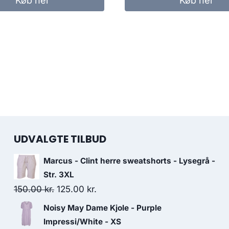
Køb her
Køb her
360.00 kr..
250.00 k
UDVALGTE TILBUD
Marcus - Clint herre sweatshorts - Lysegrå -
Str. 3XL
Original
Current
150.00
kr.
125.00
kr.
price
price
Noisy May Dame Kjole - Purple
was:
is:
Impressi/White - XS