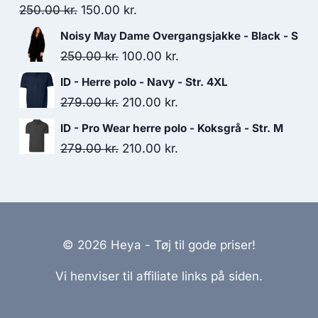
150.00 kr..
125.00 kr..
Original
Current
250.00
kr.
150.00
kr.
price
price
Noisy May Dame Overgangsjakke - Black - S
was:
is:
Original
Current
250.00
kr.
100.00
kr.
250.00 kr..
150.00 kr..
price
price
ID - Herre polo - Navy - Str. 4XL
was:
is:
Original
Current
279.00
kr.
210.00
kr.
250.00 kr..
100.00 kr..
price
price
ID - Pro Wear herre polo - Koksgrå - Str. M
was:
is:
Original
Current
279.00
kr.
210.00
kr.
279.00 kr..
210.00 kr..
price
price
was:
is:
279.00 kr..
210.00 kr..
© 2026 Heya - Tøj til gode priser!
Vi henviser til affiliate links på siden.