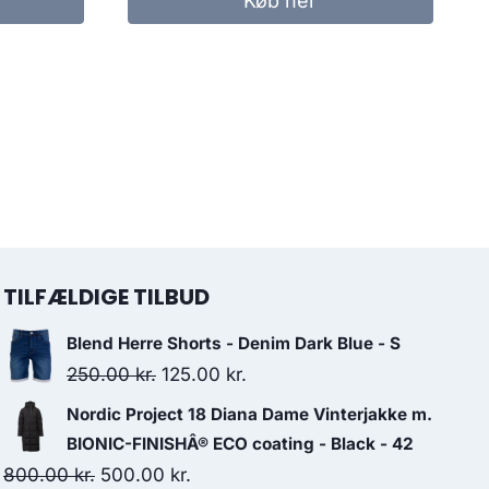
Køb her
r..
TILFÆLDIGE TILBUD
Blend Herre Shorts - Denim Dark Blue - S
Original
Current
250.00
kr.
125.00
kr.
price
price
Nordic Project 18 Diana Dame Vinterjakke m.
was:
is:
BIONIC-FINISHÂ® ECO coating - Black - 42
250.00 kr..
125.00 kr..
Original
Current
800.00
kr.
500.00
kr.