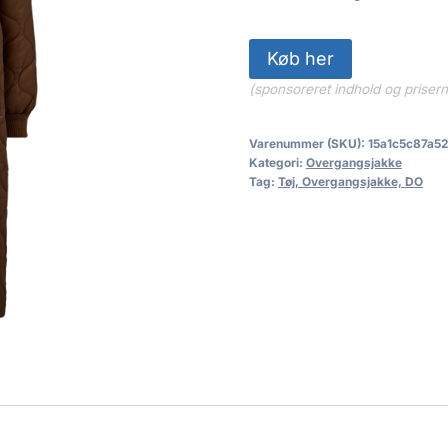
Køb her
(sponsoreret indhold og priser
Varenummer (SKU):
15a1c5c87a52
Kategori:
Overgangsjakke
Tag:
Tøj, Overgangsjakke, DO