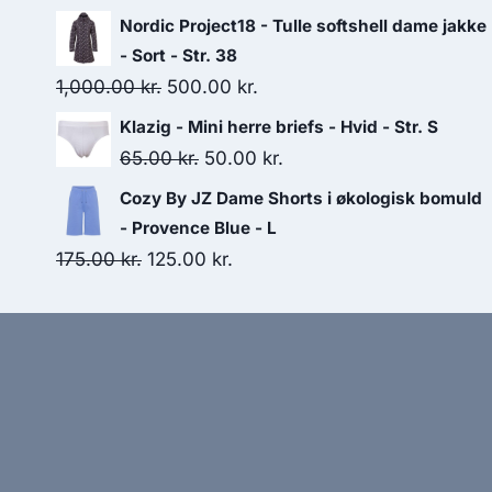
price
price
Nordic Project18 - Tulle softshell dame jakke
was:
is:
- Sort - Str. 38
299.95 kr..
200.00 kr..
Original
Current
1,000.00
kr.
500.00
kr.
price
price
Klazig - Mini herre briefs - Hvid - Str. S
was:
is:
Original
Current
65.00
kr.
50.00
kr.
1,000.00 kr..
500.00 kr..
price
price
Cozy By JZ Dame Shorts i økologisk bomuld
was:
is:
- Provence Blue - L
65.00 kr..
50.00 kr..
Original
Current
175.00
kr.
125.00
kr.
price
price
was:
is:
175.00 kr..
125.00 kr..