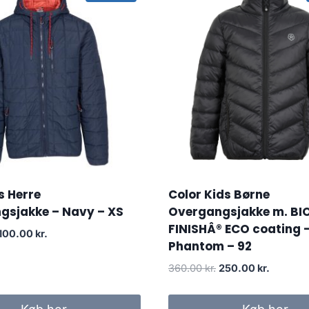
s Herre
Color Kids Børne
gsjakke – Navy – XS
Overgangsjakke m. BI
FINISHÂ® ECO coating 
Original
Current
100.00
kr.
Phantom – 92
price
price
was:
is:
Original
Current
360.00
kr.
250.00
kr.
400.00 kr..
100.00 kr..
price
price
was:
is: