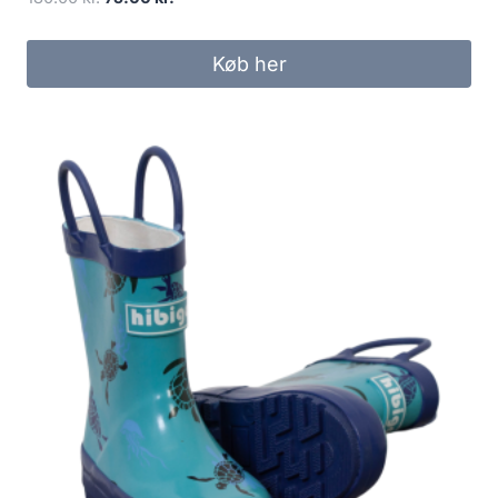
price
price
was:
is:
Køb her
180.00 kr..
75.00 kr..