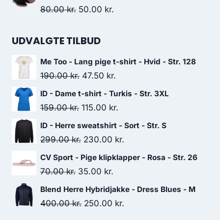
was:
is:
Original
Current
80.00
kr.
50.00
kr.
900.00 kr..
450.00 kr..
price
price
was:
is:
UDVALGTE TILBUD
80.00 kr..
50.00 kr..
Me Too - Lang pige t-shirt - Hvid - Str. 128
Original
Current
190.00
kr.
47.50
kr.
price
price
ID - Dame t-shirt - Turkis - Str. 3XL
was:
is:
Original
Current
159.00
kr.
115.00
kr.
190.00 kr..
47.50 kr..
price
price
ID - Herre sweatshirt - Sort - Str. S
was:
is:
Original
Current
299.00
kr.
230.00
kr.
159.00 kr..
115.00 kr..
price
price
CV Sport - Pige klipklapper - Rosa - Str. 26
was:
is:
Original
Current
70.00
kr.
35.00
kr.
299.00 kr..
230.00 kr..
price
price
Blend Herre Hybridjakke - Dress Blues - M
was:
is:
Original
Current
400.00
kr.
250.00
kr.
70.00 kr..
35.00 kr..
price
price