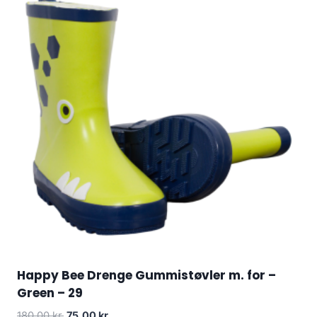
Happy Bee Drenge Gummistøvler m. for –
Green – 29
Original
Current
180.00
kr.
75.00
kr.