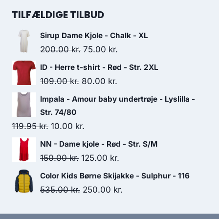
was:
is:
TILFÆLDIGE TILBUD
400.00 kr..
250.00 kr..
Sirup Dame Kjole - Chalk - XL
Original
Current
200.00
kr.
75.00
kr.
price
price
ID - Herre t-shirt - Rød - Str. 2XL
was:
is:
Original
Current
109.00
kr.
80.00
kr.
200.00 kr..
75.00 kr..
price
price
Impala - Amour baby undertrøje - Lyslilla -
was:
is:
Str. 74/80
109.00 kr..
80.00 kr..
Original
Current
119.95
kr.
10.00
kr.
price
price
NN - Dame kjole - Rød - Str. S/M
was:
is:
Original
Current
150.00
kr.
125.00
kr.
119.95 kr..
10.00 kr..
price
price
Color Kids Børne Skijakke - Sulphur - 116
was:
is:
Original
Current
535.00
kr.
250.00
kr.
150.00 kr..
125.00 kr..
price
price
was:
is: