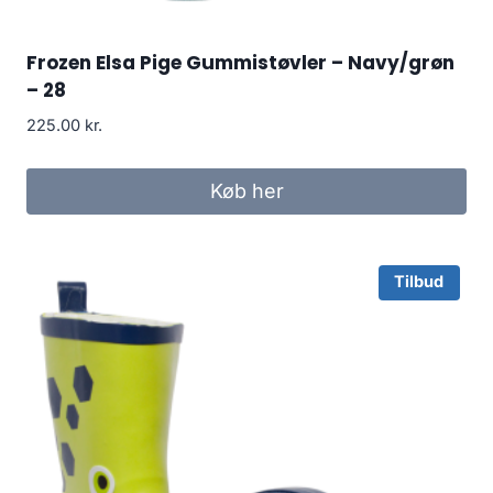
Frozen Elsa Pige Gummistøvler – Navy/grøn
– 28
225.00
kr.
Køb her
Tilbud