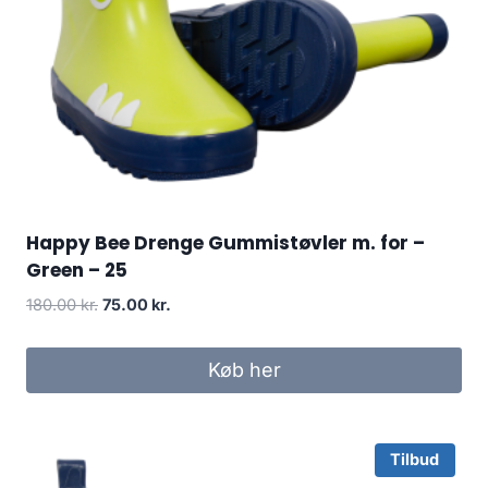
Happy Bee Drenge Gummistøvler m. for –
Green – 25
Original
Current
180.00
kr.
75.00
kr.
price
price
was:
is:
Køb her
180.00 kr..
75.00 kr..
Tilbud