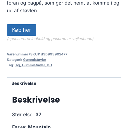
foran og bagpå, som gør det nemt at komme i og
ud af støvlen..
Køb her
(sponsoreret indhold og priserne er vejledende)
Varenummer (SKU):
d3b993902477
Kategori:
Gummistøvler
Tag:
Tøj, Gummistøvler, DO
Beskrivelse
Beskrivelse
Størrelse:
37
Farve:
Mountain