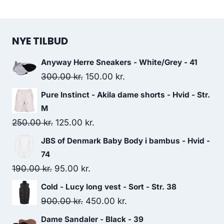
NYE TILBUD
Anyway Herre Sneakers - White/Grey - 41
Original
Current
300.00
kr.
150.00
kr.
price
price
Pure Instinct - Akila dame shorts - Hvid - Str.
was:
is:
M
300.00 kr..
150.00 kr..
Original
Current
250.00
kr.
125.00
kr.
price
price
JBS of Denmark Baby Body i bambus - Hvid -
was:
is:
74
250.00 kr..
125.00 kr..
Original
Current
190.00
kr.
95.00
kr.
price
price
Cold - Lucy long vest - Sort - Str. 38
was:
is:
Original
Current
900.00
kr.
450.00
kr.
190.00 kr..
95.00 kr..
price
price
Dame Sandaler - Black - 39