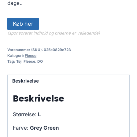
dage..
Køb her
(sponsoreret indhold og priserne er vejledende)
Varenummer (SKU):
025e0829e723
Kategori:
Fleece
Tag:
Tøj, Fleece, DO
Beskrivelse
Beskrivelse
Størrelse:
L
Farve:
Grey Green