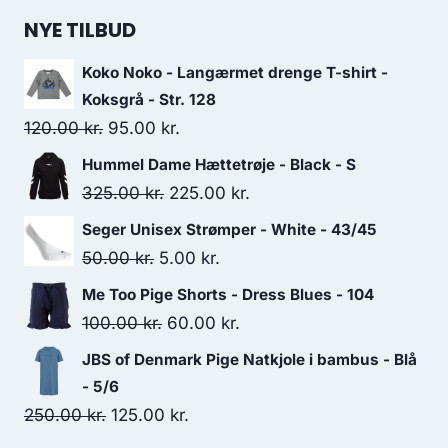
NYE TILBUD
Koko Noko - Langærmet drenge T-shirt -
Koksgrå - Str. 128
Original
Current
120.00
kr.
95.00
kr.
price
price
Hummel Dame Hættetrøje - Black - S
was:
is:
Original
Current
325.00
kr.
225.00
kr.
120.00 kr..
95.00 kr..
price
price
Seger Unisex Strømper - White - 43/45
was:
is:
Original
Current
50.00
kr.
5.00
kr.
325.00 kr..
225.00 kr..
price
price
Me Too Pige Shorts - Dress Blues - 104
was:
is:
Original
Current
100.00
kr.
60.00
kr.
50.00 kr..
5.00 kr..
price
price
JBS of Denmark Pige Natkjole i bambus - Blå
was:
is:
- 5/6
100.00 kr..
60.00 kr..
Original
Current
250.00
kr.
125.00
kr.
price
price