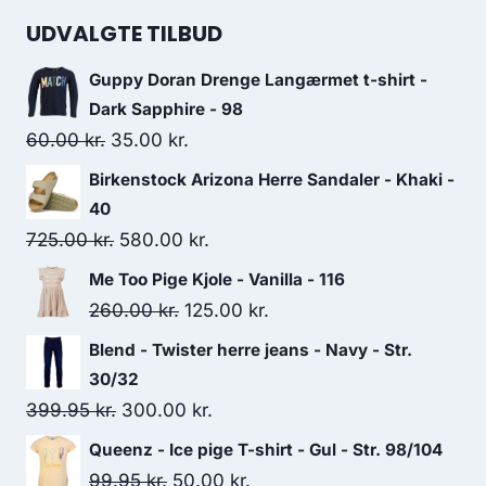
was:
is:
UDVALGTE TILBUD
250.00 kr..
125.00 kr..
Guppy Doran Drenge Langærmet t-shirt -
Dark Sapphire - 98
Original
Current
60.00
kr.
35.00
kr.
price
price
Birkenstock Arizona Herre Sandaler - Khaki -
was:
is:
40
60.00 kr..
35.00 kr..
Original
Current
725.00
kr.
580.00
kr.
price
price
Me Too Pige Kjole - Vanilla - 116
was:
is:
Original
Current
260.00
kr.
125.00
kr.
725.00 kr..
580.00 kr..
price
price
Blend - Twister herre jeans - Navy - Str.
was:
is:
30/32
260.00 kr..
125.00 kr..
Original
Current
399.95
kr.
300.00
kr.
price
price
Queenz - Ice pige T-shirt - Gul - Str. 98/104
was:
is:
Original
Current
99.95
kr.
50.00
kr.