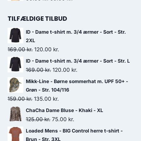
399.95 kr..
300.00 kr..
price
price
was:
is:
TILFÆLDIGE TILBUD
99.95 kr..
50.00 kr..
ID - Dame t-shirt m. 3/4 ærmer - Sort - Str.
2XL
Original
Current
169.00
kr.
120.00
kr.
price
price
ID - Dame t-shirt m. 3/4 ærmer - Sort - Str. L
was:
is:
Original
Current
169.00
kr.
120.00
kr.
169.00 kr..
120.00 kr..
price
price
Mikk-Line - Børne sommerhat m. UPF 50+ -
was:
is:
Grøn - Str. 104/116
169.00 kr..
120.00 kr..
Original
Current
159.00
kr.
135.00
kr.
price
price
ChaCha Dame Bluse - Khaki - XL
was:
is:
Original
Current
125.00
kr.
75.00
kr.
159.00 kr..
135.00 kr..
price
price
Loaded Mens - BIG Control herre t-shirt -
was:
is:
Brun - Str. 3XL